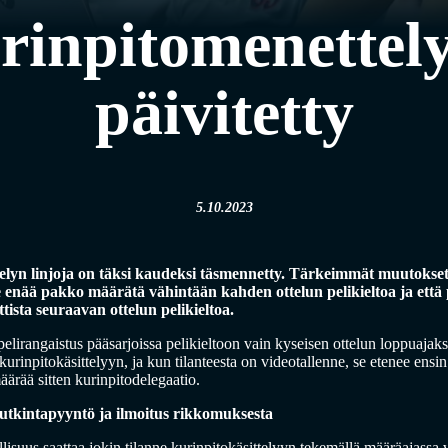
rinpitomenettely
päivitetty
5.10.2023
lyn linjoja on täksi kaudeksi täsmennetty. Tärkeimmät muutokset 
e enää pakko määrätä vähintään kahden ottelun pelikieltoa ja että p
ista seuraavan ottelun pelikieltoa.
pelirangaistus pääsarjoissa pelikieltoon vain kyseisen ottelun loppuajaks
kurinpitokäsittelyyn, ja kun tilanteesta on videotallenne, se etenee ensi
äärää sitten kurinpitodelegaatio.
utkintapyyntö ja ilmoitus rikkomuksesta
isuus saattaa jokin tilanne kurinpitokäsittelyyn tekemällä määräajassa 