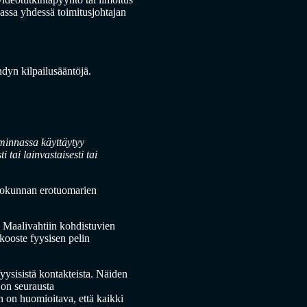
gassa yhdessä toimitusjohtajan
ndyn kilpailusääntöjä.
oiminnassa käyttäytyy
i tai lainvastaisesti tai
liokunnan erotuomarien
, Maalivahtiin kohdistuvien
kooste fyysisen pelin
fyysisistä kontakteista. Näiden
i on seurausta
n on huomioitava, että kaikki