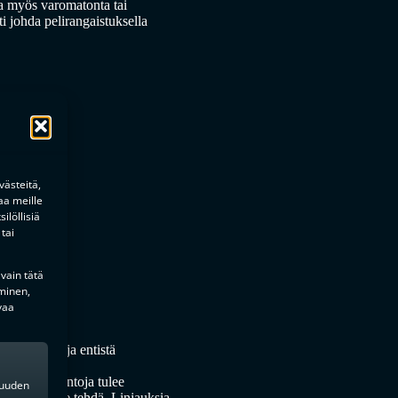
lla myös varomatonta tai
ti johda pelirangaistuksella
ästeitä,
aa meille
ilöllisiä
tai
 vain tätä
a linjaukset
minen,
vaa
ttaa paukkuja entistä
öjä ja tulkintoja tulee
kkuuden
piteitä tulee tehdä. Linjauksia