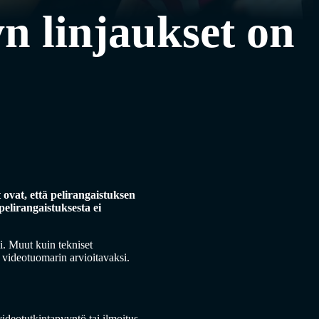
n linjaukset on
ovat, että pelirangaistuksen
elirangaistuksesta ei
i. Muut kuin tekniset
n videotuomarin arvioitavaksi.
videotutkintapyyntö tai ilmoitus