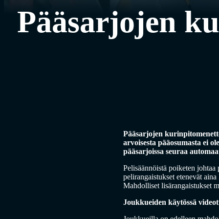
Pääsarjojen ku
Pääsarjojen kurinpitomenette
arvoisesta pääosumasta ei ol
pääsarjoissa seuraa automaatt
Pelisäännöistä poiketen johtaa 
pelirangaistukset etenevät aina 
Mahdolliset lisärangaistukset m
Joukkueiden käytössä videot
Joukkueilla on edelleen mahdoll