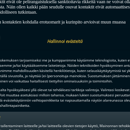
tit eivät ole pelirangaistuksella sanktioitavia rikkeitä vaan ne voivat o
sta. Näin ollen kaikki pään seudulle osuvat kontaktit eivät automaattises
idolliseen tutkintaan.
n kontaktien kohdalla erotuomarit ja kurinpito arvioivat muun muassa
uhti
lokulma tilanteeseen ja liikkeen leikkaavuus
Hallinnoi evästeitä
ohdistus
an liikkeessä havaittavissa taklaavaa liikettä, kasvamista tai muuta
ien positio/-liike
okemuksen tarjoamiseksi me ja kumppanimme käytämme teknologioita, kuten ev
llofokus/pallon tavoittelu ja mahdollisuus pelata palloa
ksemme ja/tai käyttääksemme laitetietoja. Näiden tekniikoiden hyväksyminen ant
imme mahdollisuuden käsitellä henkilötietoja, kuten selauskäyttäytymistä tai yks
ento
tällä sivustolla, ja näyttää (ei-)personoituja mainoksia. Suostumuksen jättäminen 
llisesti/voiko kontaktin välttää, onko osapuolilla aikaa ja
nen voi vaikuttaa haitallisesti tiettyihin ominaisuuksiin ja toimintoihin.
jan liikkeisiin.
lta hyväksyäksesi yllä olevat tai tehdäksesi tarkkoja valintoja. Valintasi koskevat
at helposti nähtävillä myös
Pääsarjojen extranetissä
kohdassa kurinpito j
 Voit muuttaa asetuksiasi milloin tahansa, mukaan lukien suostumuksesi peruutta
lä evästekäytännön vaihtopainikkeita tai napsauttamalla näytön alareunassa ole
istetaan
hallintapainiketta.
la tärkeä osa pääsarjojen kilpailutoimintaa, minkä takia asiaan tulee lai
t
ni Toivola
kertoo.
päin, mutta pöydällä on vielä monta kehitystä vaativaa osa-aluetta. Säänt
 tallentaminen laitteelle ja/tai laitteella olevien tietojen käyttö, Mainonnan teho
i, minkä takia esimerkiksi kurinpidon rooli on keskeinen. Selkeitä toimen