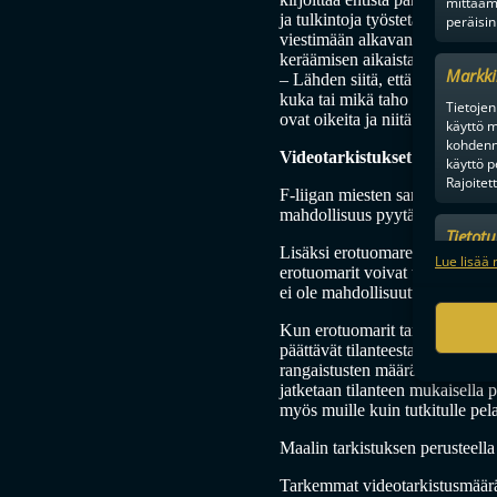
mittaam
ja tulkintoja työstetään jatko
peräisin
viestimään alkavan kauden asiat
keräämisen aikaistaminen kevää
Markki
– Lähden siitä, että pystymme r
kuka tai mikä taho yhteistä peli
Tietojen 
ovat oikeita ja niitä saadaan e
käyttö m
kohdenne
Videotarkistukset jatkuvat F-
käyttö p
Rajoitet
F-liigan miesten sarjassa ovat 
mahdollisuus pyytää erotuomar
Tietot
Lisäksi erotuomareiden tulee tar
Mainonn
Lue lisää 
erotuomarit voivat tarkistaa ti
tietosu
ei ole mahdollisuutta pyytää vid
Kun erotuomarit tarkistavat vide
päättävät tilanteesta seuraavist
rangaistusten määräämistä tilant
jatketaan tilanteen mukaisella 
myös muille kuin tutkitulle pela
Maalin tarkistuksen perusteella
Tarkemmat videotarkistusmäär