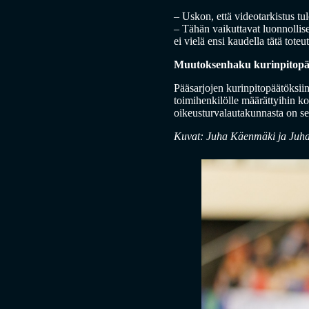
– Uskon, että videotarkistus tu
– Tähän vaikuttavat luonnollises
ei vielä ensi kaudella tätä tot
Muutoksenhaku kurinpitopä
Pääsarjojen kurinpitopäätöksiin
toimihenkilölle määrättyihin ko
oikeusturvalautakunnasta on sen
Kuvat: Juha Käenmäki ja Juh