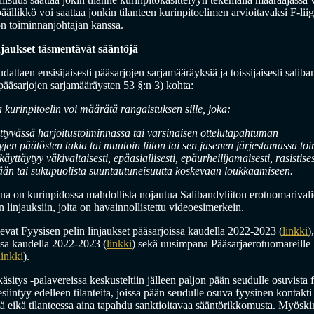
llikkö voi saattaa jonkin tilanteen kurinpitoelimen arvioitavaksi F-lii
ton toiminnanjohtajan kanssa.
njaukset täsmentävät sääntöjä
ttaen ensisijaisesti pääsarjojen sarjamääräyksiä ja toissijaisesti saliba
 pääsarjojen sarjamääräysten 53 §:n 3) kohta:
a kurinpitoelin voi määrätä rangaistuksen sille, joka:
liittyvässä harjoitustoiminnassa tai varsinaisen ottelutapahtuman
htyjen päätösten takia tai muutoin liiton tai sen jäsenen järjestämässä t
käyttäytyy väkivaltaisesti, epäasiallisesti, epäurheilijamaisesti, rasistisest
ntään tai sukupuolista suuntautuneisuutta koskevaan loukkaamiseen.
ina on kurinpidossa mahdollista nojautua Salibandyliiton erotuomariva
 linjauksiin, joita on havainnollistettu videoesimerkein.
evat Fyysisen pelin linjaukset pääsarjoissa kaudella 2022-2023 (
linkki
)
issa kaudella 2022-2023 (
linkki
) sekä uusimpana Pääsarjaerotuomareille 
linkki
).
sitys -palavereissa keskusteltiin jälleen paljon pään seudulle osuvista 
ä esiintyy edelleen tilanteita, joissa pään seudulle osuva fyysinen kontakt
ä eikä tilanteessa aina tapahdu sanktioitavaa sääntörikkomusta. Myöski