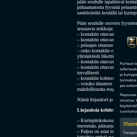
pään seudulle tapahtuvat kontak
piittaamatonta fyysistä pelaami
sanktiointiin kentällä tai kurinp
Pään seudulle osuvien fyysiste
seuraavia seikkoja:
– kontaktin ottavan pelaajan va
– kontaktin ottavan pelaajan tu
– pelaajan ottaman kontaktin k
– onko kontaktin ottavan pelaaj
ylimääräistä liikettä
– kontaktin ottavan pelaajan käs
Parhaan k
– kontaktin ottavan pelaajan pa
tallentaa
turvallisesti
ja kumppan
– kontaktin kohteen liike ja as
tunnuksia 
– voisiko tilanteen pelata turva
peruuttami
mahdollisuutta reagoida vastusta
Napsauta a
Nämä linjaukset ja tiedostot ov
sivustoa.
käyttämäl
Linjauksia kehitetään ja aika
suostumus
– Kurinpitokokonaisuus on todel
Tilasto
enemmän, pääsarjapäällikkö
Jo
– Paljon on asiat menneet eteen
Tietojen
kirjoittaa entistä paremmin auk