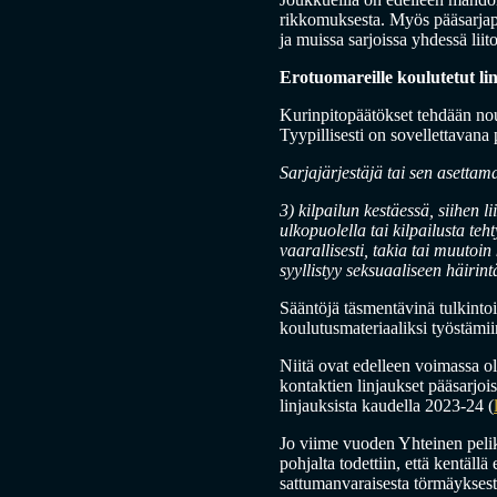
rikkomuksesta. Myös pääsarjapää
ja muissa sarjoissa yhdessä lii
Erotuomareille koulutetut li
Kurinpitopäätökset tehdään nouda
Tyypillisesti on sovellettavana
Sarjajärjestäjä tai sen asettam
3) kilpailun kestäessä, siihen 
ulkopuolella tai kilpailusta te
vaarallisesti, takia tai muutoin 
syyllistyy seksuaaliseen häiri
Sääntöjä täsmentävinä tulkinto
koulutusmateriaaliksi työstämiin
Niitä ovat edelleen voimassa ol
kontaktien linjaukset pääsarjo
linjauksista kaudella 2023-24 (
Jo viime vuoden Yhteinen pelikä
pohjalta todettiin, että kentäll
sattumanvaraisesta törmäyksest