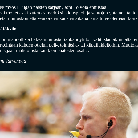
lee myös F-liigan naisten sarjaan, Joni Toivola ennustaa.
ti monet asiat kuten esimerkiksi talouspuoli ja seurojen yhteinen tahtoti
euteta, niin uskon että seuraavien kausien aikana tämä tulee olemaan konk
ätöksiin
 on mahdollista hakea muutosta Salibandyliiton valituslautakunnalta, ei 
rkeintaan kahden ottelun peli-, toimitsija- tai kilpailukieltoihin. Muuto
 sijaan mahdollista kaikkien päätösten osalta.
ani Järvenpää