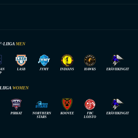
F-LIIGA
MEN
IAN
LASB
JYMY
INDIANS
HAWKS
ERÄVIIKINGIT
P
-LIIGA
WOMEN
PIRKAT
NORTHERN
KOOVEE
FBC
ERÄVIIKINGIT
STARS
LOISTO