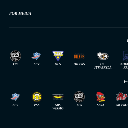
FOR MEDIA
TPS
SPV
OLS
OILERS
O2-
NOK
JYVÄSKYLÄ
KR
F
SPV
PSS
SBS
TPS
SSRA
SB-PRO
WIRMO