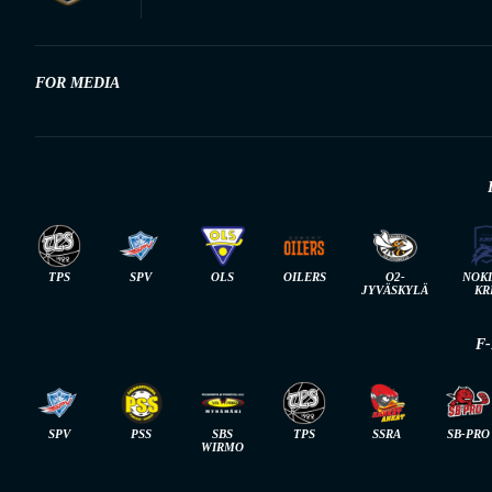
FOR MEDIA
TPS
SPV
OLS
OILERS
O2-
NOK
JYVÄSKYLÄ
KR
F
SPV
PSS
SBS
TPS
SSRA
SB-PRO
WIRMO