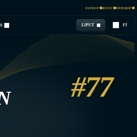
FANTASY
RUUTU
WEBSHOP
LIPUT
FI
S
#77
N