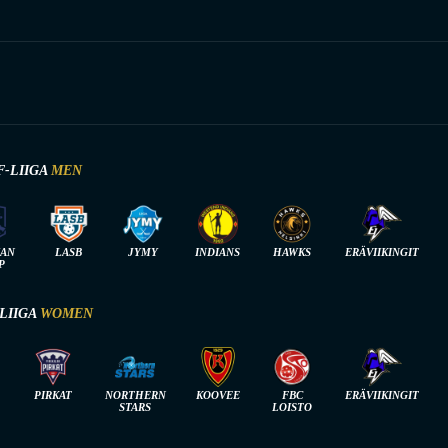
F-LIIGA
MEN
IAN
LASB
JYMY
INDIANS
HAWKS
ERÄVIIKINGIT
P
-LIIGA
WOMEN
PIRKAT
NORTHERN
KOOVEE
FBC
ERÄVIIKINGIT
STARS
LOISTO