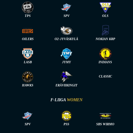
TPS
SPV
OLS
OILERS
O2-JYVÄSKYLÄ
NOKIAN KRP
LASB
JYMY
INDIANS
CLASSIC
HAWKS
ERÄVIIKINGIT
F-LIIGA
WOMEN
SPV
PSS
SBS WIRMO