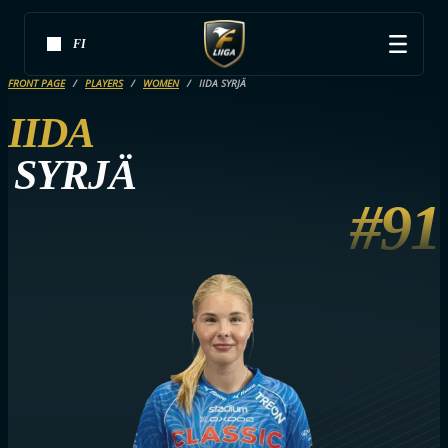
FI
FRONT PAGE
PLAYERS
WOMEN
IIDA SYRJÄ
IIDA
SYRJÄ
#91