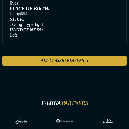
Ilves
PLACE OF BIRTH:
Lempäälä
STICK:
Oxdog Hyperlight
HANDEDNESS:
Left
ALL CLASSIC PLAYERS
F-LIIGA
PARTNERS