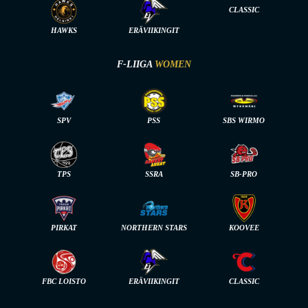
CLASSIC
HAWKS
ERÄVIIKINGIT
F-LIIGA
WOMEN
SPV
PSS
SBS WIRMO
TPS
SSRA
SB-PRO
PIRKAT
NORTHERN STARS
KOOVEE
FBC LOISTO
ERÄVIIKINGIT
CLASSIC