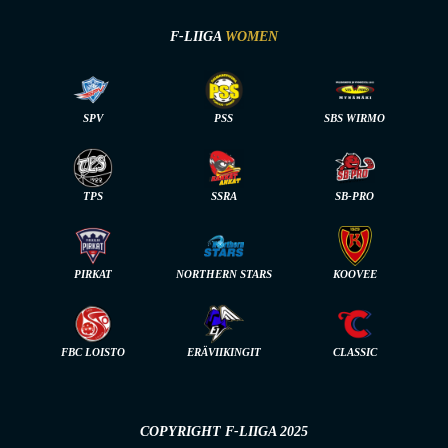
F-LIIGA
WOMEN
SPV
PSS
SBS WIRMO
TPS
SSRA
SB-PRO
PIRKAT
NORTHERN STARS
KOOVEE
FBC LOISTO
ERÄVIIKINGIT
CLASSIC
COPYRIGHT F-LIIGA 2025