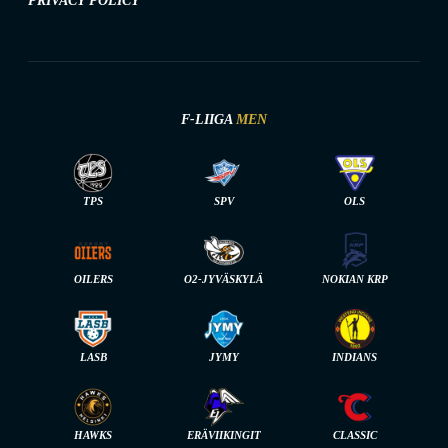
PRIVACY POLICY
F-LIIGA
MEN
TPS
SPV
OLS
OILERS
O2-JYVÄSKYLÄ
NOKIAN KRP
LASB
JYMY
INDIANS
HAWKS
ERÄVIIKINGIT
CLASSIC