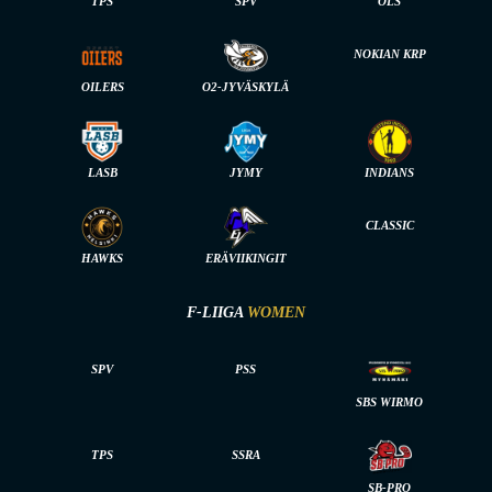
TPS
SPV
OLS
NOKIAN KRP
OILERS
O2-JYVÄSKYLÄ
LASB
JYMY
INDIANS
CLASSIC
HAWKS
ERÄVIIKINGIT
F-LIIGA
WOMEN
SPV
PSS
SBS WIRMO
TPS
SSRA
SB-PRO