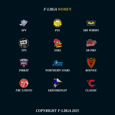
F-LIIGA
WOMEN
SPV
PSS
SBS WIRMO
TPS
SSRA
SB-PRO
PIRKAT
NORTHERN STARS
KOOVEE
FBC LOISTO
ERÄVIIKINGIT
CLASSIC
COPYRIGHT F-LIIGA 2025