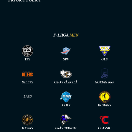
PRIVACY POLICY
F-LIIGA
MEN
TPS
SPV
OLS
OILERS
O2-JYVÄSKYLÄ
NOKIAN KRP
LASB
JYMY
INDIANS
HAWKS
ERÄVIIKINGIT
CLASSIC