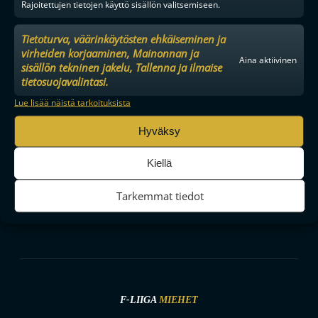
Rajoitettujen tietojen käyttö sisällön valitsemiseen.
Tietoturva, väärinkäytösten ehkäiseminen ja
SEURAA MEITÄ SOMESSA
virheiden korjaaminen, Mainonnan ja
Aina aktiivinen
sisällön tekninen jakelu, Tallenna ja ilmaise
tietosuojavalintasi.
Lue lisää näistä tarkoituksista
Hyväksy
YHTEYSTIEDOT
MEDIALLE
Kiellä
YHTEISTYÖKUMPPANIKSI
BRÄNDI
Tarkemmat tiedot
EVÄSTEKÄYTÄNNÖT
TIETOSUOJA
F-LIIGA
MIEHET