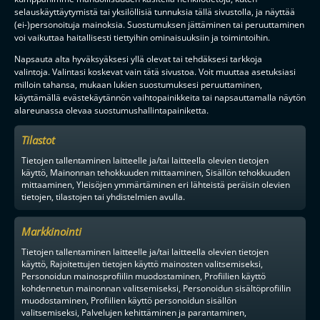
selauskäyttäytymistä tai yksilöllisiä tunnuksia tällä sivustolla, ja näyttää
(ei-)personoituja mainoksia. Suostumuksen jättäminen tai peruuttaminen
voi vaikuttaa haitallisesti tiettyihin ominaisuuksiin ja toimintoihin.
Napsauta alta hyväksyäksesi yllä olevat tai tehdäksesi tarkkoja
valintoja. Valintasi koskevat vain tätä sivustoa. Voit muuttaa asetuksiasi
milloin tahansa, mukaan lukien suostumuksesi peruuttaminen,
käyttämällä evästekäytännön vaihtopainikkeita tai napsauttamalla näytön
alareunassa olevaa suostumushallintapainiketta.
Tilastot
Tietojen tallentaminen laitteelle ja/tai laitteella olevien tietojen
käyttö, Mainonnan tehokkuuden mittaaminen, Sisällön tehokkuuden
mittaaminen, Yleisöjen ymmärtäminen eri lähteistä peräisin olevien
tietojen, tilastojen tai yhdistelmien avulla.
Markkinointi
Tietojen tallentaminen laitteelle ja/tai laitteella olevien tietojen
käyttö, Rajoitettujen tietojen käyttö mainosten valitsemiseksi,
Personoidun mainosprofiilin muodostaminen, Profiilien käyttö
kohdennetun mainonnan valitsemiseksi, Personoidun sisältöprofiilin
MAAILMAN VIIHDYTTÄVINTÄ SALIBANDYA
muodostaminen, Profiilien käyttö personoidun sisällön
valitsemiseksi, Palvelujen kehittäminen ja parantaminen,