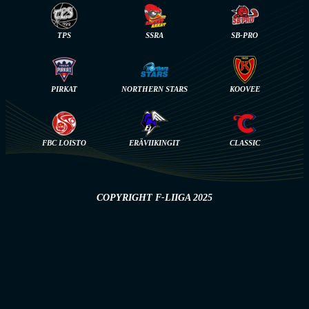
TPS
SSRA
SB-PRO
PIRKAT
NORTHERN STARS
KOOVEE
FBC LOISTO
ERÄVIIKINGIT
CLASSIC
COPYRIGHT F-LIIGA 2025