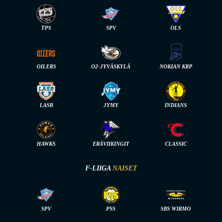
TPS
SPV
OLS
OILERS
O2-JYVÄSKYLÄ
NOKIAN KRP
LASB
JYMY
INDIANS
HAWKS
ERÄVIIKINGIT
CLASSIC
F-LIIGA
NAISET
SPV
PSS
SBS WIRMO