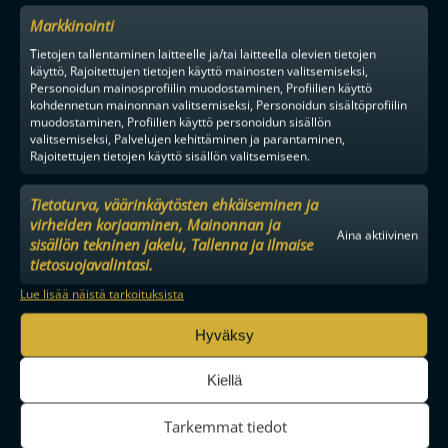
Markkinointi
Tietojen tallentaminen laitteelle ja/tai laitteella olevien tietojen
käyttö, Rajoitettujen tietojen käyttö mainosten valitsemiseksi,
Personoidun mainosprofiilin muodostaminen, Profiilien käyttö
kohdennetun mainonnan valitsemiseksi, Personoidun sisältöprofiilin
muodostaminen, Profiilien käyttö personoidun sisällön
valitsemiseksi, Palvelujen kehittäminen ja parantaminen,
Tilaa uutiskirje
Rajoitettujen tietojen käyttö sisällön valitsemiseen.
Saat kirjeen noin kerran kuukaudessa F-liigakauden alusta
Tietoturva, väärinkäytösten ehkäiseminen ja
ratkaisuhetkiin asti.
virheiden korjaaminen, Mainonnan ja
Aina aktiivinen
sisällön tekninen jakelu, Tallenna ja ilmaise
tietosuojavalintasi.
Lue lisää näistä tarkoituksista
Hyväksy
TILAA
Kiellä
F-LIIGAN
KUMPPANIT
Tarkemmat tiedot