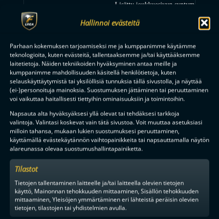
Lisätty joukkuesivun syntymäpäivätoi
6.10.2025
pelaajakorttiin
Hallinnoi evästeitä
5.10.2025
Korjattu pistepörssien tilastojen laske
Parhaan kokemuksen tarjoamiseksi me ja kumppanimme käytämme
4.10.2025
Korjattu live-tulosten pelirangaistuk
teknologioita, kuten evästeitä, tallentaaksemme ja/tai käyttääksemme
laitetietoja. Näiden tekniikoiden hyväksyminen antaa meille ja
29.9.2025
Parannettu harvinaisempien jäähyjen k
kumppanimme mahdollisuuden käsitellä henkilötietoja, kuten
selauskäyttäytymistä tai yksilöllisiä tunnuksia tällä sivustolla, ja näyttää
(ei-)personoituja mainoksia. Suostumuksen jättäminen tai peruuttaminen
24.9.2025
Löydät nyt tämän sivun myös päävali
voi vaikuttaa haitallisesti tiettyihin ominaisuuksiin ja toimintoihin.
24.9.2025
Lisätty syntympäiväonnitteluihin linki
Napsauta alta hyväksyäksesi yllä olevat tai tehdäksesi tarkkoja
valintoja. Valintasi koskevat vain tätä sivustoa. Voit muuttaa asetuksiasi
24.9.2025
Etusivun pörssinostoihin linkit pelaaj
milloin tahansa, mukaan lukien suostumuksesi peruuttaminen,
käyttämällä evästekäytännön vaihtopainikkeita tai napsauttamalla näytön
alareunassa olevaa suostumushallintapainiketta.
23.9.2025
Pörssit näkyviin etusivulle
Tilastot
Ottelukaruselliin lisätty tieto siitä, jo
23.9.2025
jatkoajalla tai rangaistuslaukauksilla
Tietojen tallentaminen laitteelle ja/tai laitteella olevien tietojen
käyttö, Mainonnan tehokkuuden mittaaminen, Sisällön tehokkuuden
Kehitetään yhdessä-sivu avattu. Jatko
mittaaminen, Yleisöjen ymmärtäminen eri lähteistä peräisin olevien
23.9.2025
täältä.
tietojen, tilastojen tai yhdistelmien avulla.