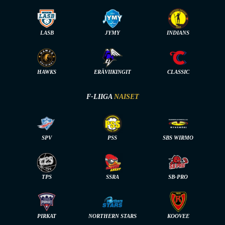
LASB
JYMY
INDIANS
HAWKS
ERÄVIIKINGIT
CLASSIC
F-LIIGA
NAISET
SPV
PSS
SBS WIRMO
TPS
SSRA
SB-PRO
PIRKAT
NORTHERN STARS
KOOVEE