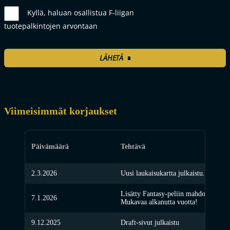
Kyllä, haluan osallistua F-liigan
tuotepalkintojen arvontaan
LÄHETÄ
Viimeisimmät korjaukset
Päivämäärä
Tehtävä
2.3.2026
Uusi laukaisukartta julkaistu. Löytyy k
Lisätty Fantasy-peliin mahdollisuus ti
7.1.2026
Mukavaa alkanutta vuotta!
9.12.2025
Draft-sivut julkaistu