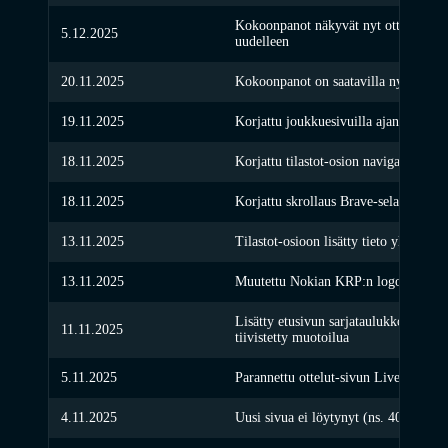
Kokoonpanot näkyvät nyt ottelusivull
5.12.2025
uudelleen
20.11.2025
Kokoonpanot on saatavilla nyt myös pd
19.11.2025
Korjattu joukkuesivuilla ajankohtaist
18.11.2025
Korjattu tilastot-osion navigaation to
18.11.2025
Korjattu skrollaus Brave-selaimella. K
13.11.2025
Tilastot-osioon lisätty tieto yleisömää
13.11.2025
Muutettu Nokian KRP:n logo paremmi
Lisätty etusivun sarjataulukkoon voito
11.11.2025
tiivistetty muotoilua
5.11.2025
Parannettu ottelut-sivun Live-seurann
4.11.2025
Uusi sivua ei löytynyt (ns. 404-sivu) 