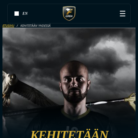
EN
ETUSIVU
KEHITETÄÄN YHDESSÄ
KEHITETÄÄN