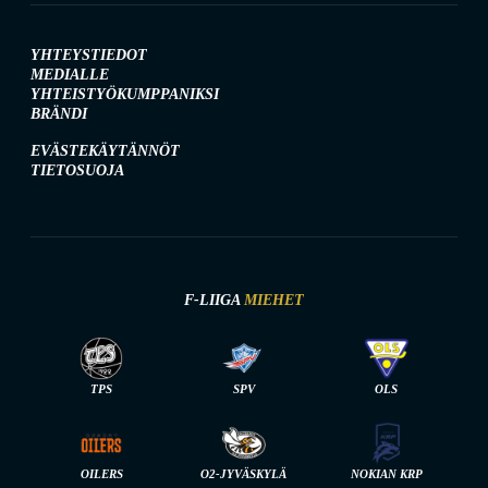
YHTEYSTIEDOT
MEDIALLE
YHTEISTYÖKUMPPANIKSI
BRÄNDI
EVÄSTEKÄYTÄNNÖT
TIETOSUOJA
F-LIIGA
MIEHET
TPS
SPV
OLS
OILERS
O2-JYVÄSKYLÄ
NOKIAN KRP