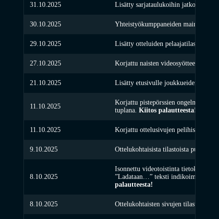
31.10.2025
Lisätty sarjataulukoihin jatkoaikavoito
30.10.2025
Yhteistyökumppaneiden mainokset lis
29.10.2025
Lisätty otteluiden pelaajatilastoihin m
27.10.2025
Korjattu naisten videosyötteen päivit
21.10.2025
Lisätty etusivulle joukkueiden parhaa
Korjattu pistepörssien ongelma, jossa o
11.10.2025
tuplana.
Kiitos palautteesta!
11.10.2025
Korjattu ottelusivujen pelihistoria.
Ki
9.10.2025
Ottelukohtaisista tilastoista puuttuneet
Isonnettu videotoistinta tietokoneen ru
8.10.2025
”Ladataan…” teksti indikoimaan vide
palautteesta!
8.10.2025
Ottelukohtaisten sivujen tilastojen lö