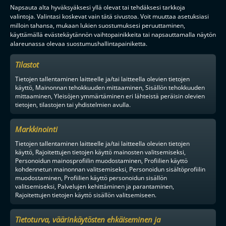
Napsauta alta hyväksyäksesi yllä olevat tai tehdäksesi tarkkoja
valintoja. Valintasi koskevat vain tätä sivustoa. Voit muuttaa asetuksiasi
milloin tahansa, mukaan lukien suostumuksesi peruuttaminen,
YHTEYSTIEDOT
käyttämällä evästekäytännön vaihtopainikkeita tai napsauttamalla näytön
MEDIALLE
alareunassa olevaa suostumushallintapainiketta.
YHTEISTYÖKUMPPANIKSI
BRÄNDI
Tilastot
EVÄSTEKÄYTÄNNÖT
Tietojen tallentaminen laitteelle ja/tai laitteella olevien tietojen
TIETOSUOJA
käyttö, Mainonnan tehokkuuden mittaaminen, Sisällön tehokkuuden
mittaaminen, Yleisöjen ymmärtäminen eri lähteistä peräisin olevien
tietojen, tilastojen tai yhdistelmien avulla.
Markkinointi
Tietojen tallentaminen laitteelle ja/tai laitteella olevien tietojen
F-LIIGA
MIEHET
käyttö, Rajoitettujen tietojen käyttö mainosten valitsemiseksi,
Personoidun mainosprofiilin muodostaminen, Profiilien käyttö
kohdennetun mainonnan valitsemiseksi, Personoidun sisältöprofiilin
muodostaminen, Profiilien käyttö personoidun sisällön
valitsemiseksi, Palvelujen kehittäminen ja parantaminen,
TPS
SPV
OLS
Rajoitettujen tietojen käyttö sisällön valitsemiseen.
Tietoturva, väärinkäytösten ehkäiseminen ja
OILERS
O2-JYVÄSKYLÄ
NOKIAN KRP