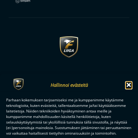
Hallinnoi evästeitä
MAAILMAN VIIHDYTTÄVINTÄ SALIBANDYA
Parhaan kokemuksen tarjoamiseksi me ja kumppanimme käytämme
teknologioita, kuten evästeitä, tallentaaksemme ja/tai käyttääksemme
laitetietoja. Näiden tekniikoiden hyväksyminen antaa meille ja
SEURAA MEITÄ SOMESSA
kumppanimme mahdollisuuden käsitellä henkilötietoja, kuten
selauskäyttäytymistä tai yksilöllisiä tunnuksia tällä sivustolla, ja näyttää
(ei-)personoituja mainoksia. Suostumuksen jättäminen tai peruuttaminen
voi vaikuttaa haitallisesti tiettyihin ominaisuuksiin ja toimintoihin.