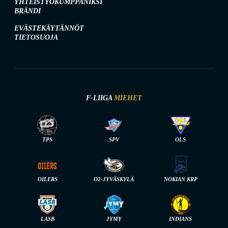
YHTEISTYÖKUMPPANIKSI
BRÄNDI
EVÄSTEKÄYTÄNNÖT
TIETOSUOJA
F-LIIGA
MIEHET
TPS
SPV
OLS
OILERS
O2-JYVÄSKYLÄ
NOKIAN KRP
LASB
JYMY
INDIANS