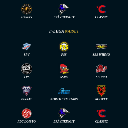
HAWKS
ERÄVIIKINGIT
CLASSIC
F-LIIGA
NAISET
SPV
PSS
SBS WIRMO
TPS
SSRA
SB-PRO
PIRKAT
NORTHERN STARS
KOOVEE
FBC LOISTO
ERÄVIIKINGIT
CLASSIC