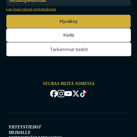
Lue lisää näistä tarkoituksista
Hyväksy
Kiellä
Tarkemmat tiedot
MAAILMAN VIIHDYTTÄVINTÄ SALIBANDYA
SEURAA MEITÄ SOMESSA
YHTEYSTIEDOT
MEDIALLE