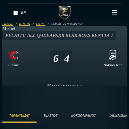
EN
ETUSIVU
OTTELUT
MIEHET
CLASSIC VS NOKIAN KRP
Miehet
PELATTU 18.2. @ IDEAPARK BLÄK BOKS KENTTÄ 1
6
4
Classic
Nokian KrP
YLEISÖMÄÄRÄ 600
TAPAHTUMAT
TILASTOT
KOKOONPANOT
LAUKAISUKA