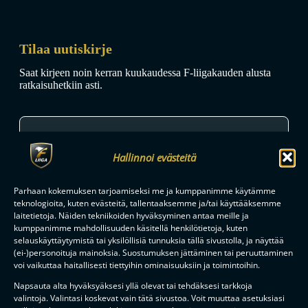
Tilaa uutiskirje
Saat kirjeen noin kerran kuukaudessa F-liigakauden alusta
ratkaisuhetkiin asti.
Hallinnoi evästeitä
TILAA
Parhaan kokemuksen tarjoamiseksi me ja kumppanimme käytämme
teknologioita, kuten evästeitä, tallentaaksemme ja/tai käyttääksemme
laitetietoja. Näiden tekniikoiden hyväksyminen antaa meille ja
kumppanimme mahdollisuuden käsitellä henkilötietoja, kuten
F-LIIGAN
KUMPPANIT
selauskäyttäytymistä tai yksilöllisiä tunnuksia tällä sivustolla, ja näyttää
(ei-)personoituja mainoksia. Suostumuksen jättäminen tai peruuttaminen
voi vaikuttaa haitallisesti tiettyihin ominaisuuksiin ja toimintoihin.
Napsauta alta hyväksyäksesi yllä olevat tai tehdäksesi tarkkoja
valintoja. Valintasi koskevat vain tätä sivustoa. Voit muuttaa asetuksiasi