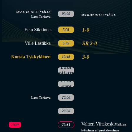
MAALIVAHTI KENTÄLLE
00:00
MAALIVAHTI KENTÄLLE
Lassi Toriseva
1-0
Eetu Sikkinen
5:03
SR 2-0
Ville Lastikka
5:49
3-0
Konsta Tykkyläinen
10:46
1. ERÄ
PÄÄTTYI
2. ERÄ
ALKOI
20:00
Lassi Toriseva
20:00
Valtteri Viitakoski
29:34
Mailaan
2 MIN
lyöminen tai potkaiseminen