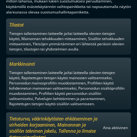
milloin tahansa, mukaan lukien suostumuksesi peruuttaminen,
käyttämällä evästekäytännön vaihtopainikkeita tai napsauttamalla näytön
alareunassa olevaa suostumushallintapainiketta.
Tilastot
Tietojen tallentaminen laitteelle ja/tai laitteella olevien tietojen
käyttö, Mainonnan tehokkuuden mittaaminen, Sisällön tehokkuuden
mittaaminen, Yleisöjen ymmärtäminen eri lähteistä peräisin olevien
tietojen, tilastojen tai yhdistelmien avulla.
Markkinointi
Tietojen tallentaminen laitteelle ja/tai laitteella olevien tietojen
käyttö, Rajoitettujen tietojen käyttö mainosten valitsemiseksi,
Personoidun mainosprofiilin muodostaminen, Profiilien käyttö
kohdennetun mainonnan valitsemiseksi, Personoidun sisältöprofiilin
muodostaminen, Profiilien käyttö personoidun sisällön
valitsemiseksi, Palvelujen kehittäminen ja parantaminen,
Rajoitettujen tietojen käyttö sisällön valitsemiseen.
Tietoturva, väärinkäytösten ehkäiseminen ja
virheiden korjaaminen, Mainonnan ja
Aina aktiivinen
sisällön tekninen jakelu, Tallenna ja ilmaise
tietosuojavalintasi.