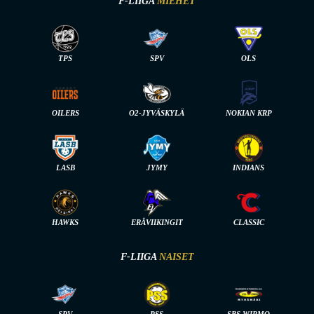
F-LIIGA
MIEHET
TPS
SPV
OLS
OILERS
O2-JYVÄSKYLÄ
NOKIAN KRP
LASB
JYMY
INDIANS
HAWKS
ERÄVIIKINGIT
CLASSIC
F-LIIGA
NAISET