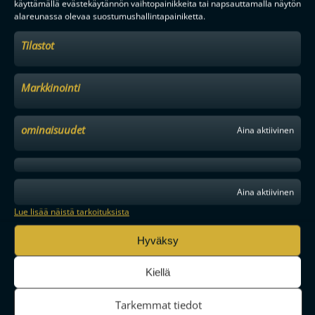
käyttämällä evästekäytännön vaihtopainikkeita tai napsauttamalla näytön
alareunassa olevaa suostumushallintapainiketta.
Tilastot
TILAA
Markkinointi
F-LIIGAN
KUMPPANIT
ominaisuudet
Aina aktiivinen
Aina aktiivinen
Lue lisää näistä tarkoituksista
Hyväksy
Kiellä
Tarkemmat tiedot