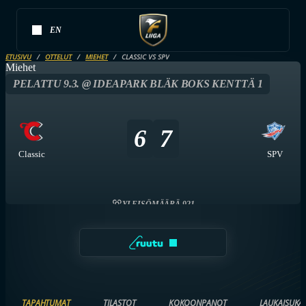
EN
ETUSIVU
OTTELUT
MIEHET
CLASSIC VS SPV
Miehet
PELATTU 9.3. @ IDEAPARK BLÄK BOKS KENTTÄ 1
6
7
Classic
SPV
YLEISÖMÄÄRÄ 921
TAPAHTUMAT
TILASTOT
KOKOONPANOT
LAUKAISUKA