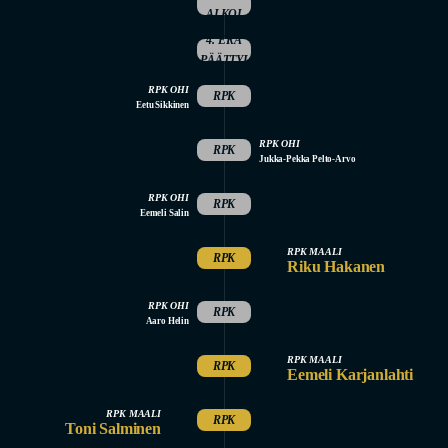
ALKOI
4. ERÄ
PÄÄTTYI
RPK OHI
RPK
Eetu Sikkinen
RPK OHI
RPK
Jukka-Pekka Pelto-Arvo
RPK OHI
RPK
Eemeli Salin
RPK MAALI
RPK
Riku Hakanen
RPK OHI
RPK
Aaro Helin
RPK MAALI
RPK
Eemeli Karjanlahti
RPK MAALI
RPK
Toni Salminen