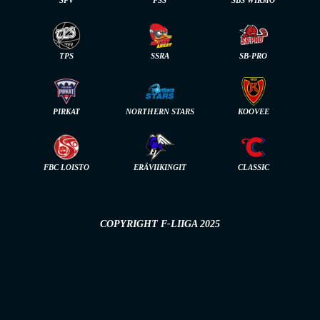
SPV
PSS
SBS WIRMO
TPS
SSRA
SB-PRO
PIRKAT
NORTHERN STARS
KOOVEE
FBC LOISTO
ERÄVIIKINGIT
CLASSIC
COPYRIGHT F-LIIGA 2025