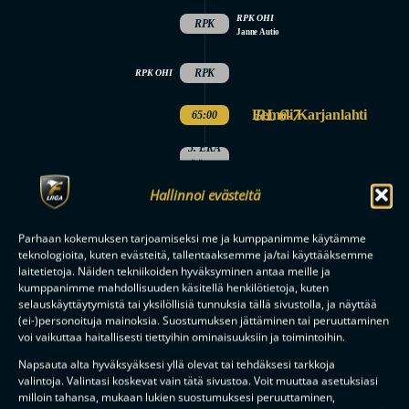
RPK OHI
RPK
Janne Autio
RPK
RPK OHI
RL 6-7
Eemeli Karjanlahti
65:00
5. ERÄ
PÄÄTTYI
OTTELU
Hallinnoi evästeitä
LOPPUI
Parhaan kokemuksen tarjoamiseksi me ja kumppanimme käytämme
teknologioita, kuten evästeitä, tallentaaksemme ja/tai käyttääksemme
laitetietoja. Näiden tekniikoiden hyväksyminen antaa meille ja
kumppanimme mahdollisuuden käsitellä henkilötietoja, kuten
Tilaa uutiskirje
selauskäyttäytymistä tai yksilöllisiä tunnuksia tällä sivustolla, ja näyttää
(ei-)personoituja mainoksia. Suostumuksen jättäminen tai peruuttaminen
Saat kirjeen noin kerran kuukaudessa F-liigakauden alusta
voi vaikuttaa haitallisesti tiettyihin ominaisuuksiin ja toimintoihin.
ratkaisuhetkiin asti.
Napsauta alta hyväksyäksesi yllä olevat tai tehdäksesi tarkkoja
valintoja. Valintasi koskevat vain tätä sivustoa. Voit muuttaa asetuksiasi
milloin tahansa, mukaan lukien suostumuksesi peruuttaminen,