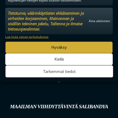
Rajoitettujen tietojen käyttö sisällön valitsemiseen.
Tietoturva, väärinkäytösten ehkäiseminen ja
virheiden korjaaminen, Mainonnan ja
Aina aktiivinen
sisällön tekninen jakelu, Tallenna ja ilmaise
tietosuojavalintasi.
Lue lisää näistä tarkoituksista
Hyväksy
Kiellä
Tarkemmat tiedot
MAAILMAN VIIHDYTTÄVINTÄ SALIBANDYA