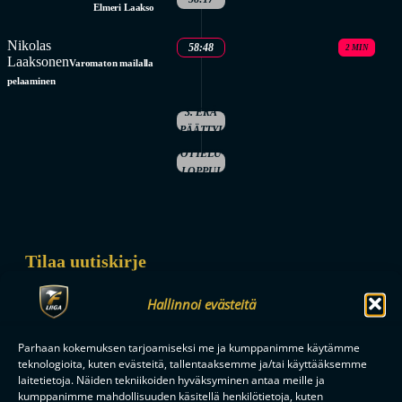
Elmeri Laakso
Nikolas
58:48
2 MIN
Laaksonen
Varomaton mailalla
pelaaminen
3. ERÄ
PÄÄTTYI
OTTELU
LOPPUI
Tilaa uutiskirje
Saat kirjeen noin kerran kuukaudessa F-liigakauden alusta
Hallinnoi evästeitä
ratkaisuhetkiin asti.
Parhaan kokemuksen tarjoamiseksi me ja kumppanimme käytämme
teknologioita, kuten evästeitä, tallentaaksemme ja/tai käyttääksemme
laitetietoja. Näiden tekniikoiden hyväksyminen antaa meille ja
kumppanimme mahdollisuuden käsitellä henkilötietoja, kuten