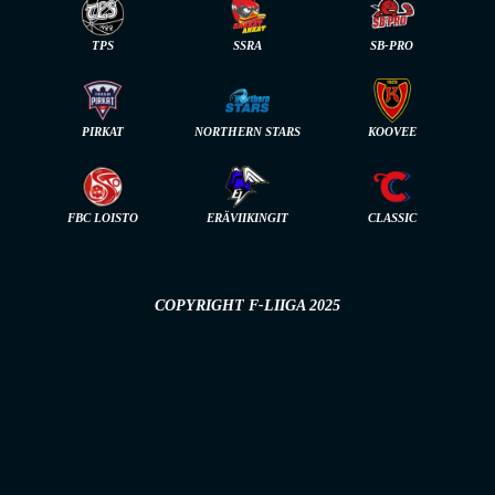
TPS
SSRA
SB-PRO
PIRKAT
NORTHERN STARS
KOOVEE
FBC LOISTO
ERÄVIIKINGIT
CLASSIC
COPYRIGHT F-LIIGA 2025