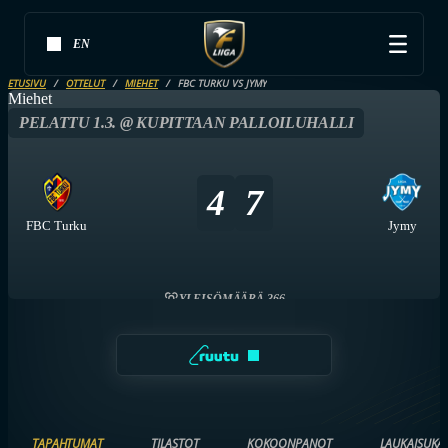
EN
ETUSIVU
OTTELUT
MIEHET
FBC TURKU VS JYMY
Miehet
PELATTU 1.3. @ KUPITTAAN PALLOILUHALLI
4
7
FBC Turku
Jymy
YLEISÖMÄÄRÄ 366
TAPAHTUMAT
TILASTOT
KOKOONPANOT
LAUKAISUKA