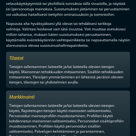
selauskäyttäytymistä tai yksilöllisiä tunnuksia tällä sivustolla, ja näyttää
(ei-)personoituja mainoksia. Suostumuksen jättäminen tai peruuttaminen
TILAA
voi vaikuttaa haitallisesti tiettyihin ominaisuuksiin ja toimintoihin.
Napsauta alta hyväksyäksesi yllä olevat tai tehdäksesi tarkkoja
valintoja. Valintasi koskevat vain tätä sivustoa. Voit muuttaa asetuksiasi
F-LIIGAN
KUMPPANIT
milloin tahansa, mukaan lukien suostumuksesi peruuttaminen,
käyttämällä evästekäytännön vaihtopainikkeita tai napsauttamalla näytön
alareunassa olevaa suostumushallintapainiketta.
Tilastot
Tietojen tallentaminen laitteelle ja/tai laitteella olevien tietojen
käyttö, Mainonnan tehokkuuden mittaaminen, Sisällön tehokkuuden
mittaaminen, Yleisöjen ymmärtäminen eri lähteistä peräisin olevien
tietojen, tilastojen tai yhdistelmien avulla.
Markkinointi
Tietojen tallentaminen laitteelle ja/tai laitteella olevien tietojen
käyttö, Rajoitettujen tietojen käyttö mainosten valitsemiseksi,
Personoidun mainosprofiilin muodostaminen, Profiilien käyttö
kohdennetun mainonnan valitsemiseksi, Personoidun sisältöprofiilin
muodostaminen, Profiilien käyttö personoidun sisällön
valitsemiseksi, Palvelujen kehittäminen ja parantaminen,