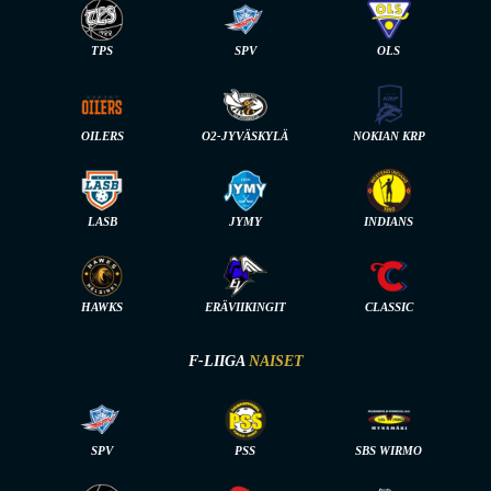
TPS
SPV
OLS
OILERS
O2-JYVÄSKYLÄ
NOKIAN KRP
LASB
JYMY
INDIANS
HAWKS
ERÄVIIKINGIT
CLASSIC
F-LIIGA
NAISET
SPV
PSS
SBS WIRMO