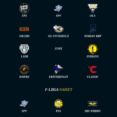
TPS
SPV
OLS
OILERS
O2-JYVÄSKYLÄ
NOKIAN KRP
JYMY
LASB
INDIANS
HAWKS
ERÄVIIKINGIT
CLASSIC
F-LIIGA
NAISET
SPV
PSS
SBS WIRMO