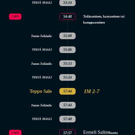
53:24
TYHJÄ MAALI
54:40
Taklaaminen, kaataminen tai
2 MIN
kamppaaminen
55:00
Juuso Jokisalo
55:06
TYHJÄ MAALI
55:13
Juuso Jokisalo
55:24
TYHJÄ MAALI
IM 2-7
Teppo Salo
57:44
57:44
Juuso Jokisalo
57:48
TYHJÄ MAALI
Eemeli Salin
57:57
Maasta
2 MIN