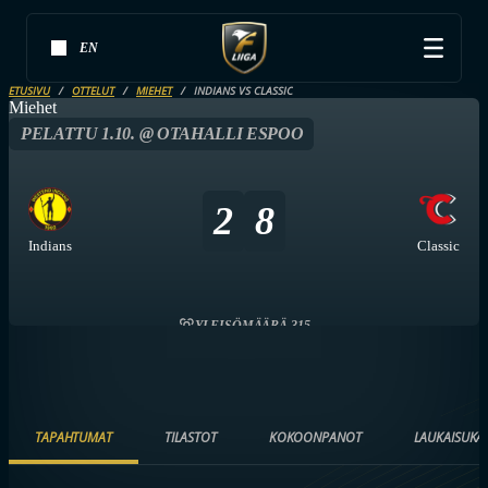
EN
ETUSIVU
OTTELUT
MIEHET
INDIANS VS CLASSIC
Miehet
PELATTU 1.10. @ OTAHALLI ESPOO
2
8
Indians
Classic
YLEISÖMÄÄRÄ 315
TAPAHTUMAT
TILASTOT
KOKOONPANOT
LAUKAISUKA