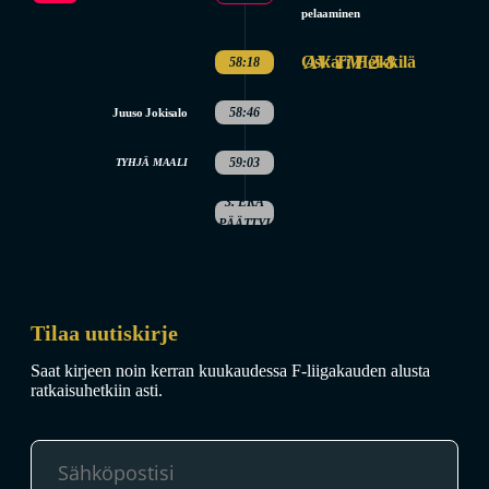
pelaaminen
AV TM 2-8
Oskari Heikkilä
58:18
58:46
Juuso Jokisalo
59:03
TYHJÄ MAALI
3. ERÄ
PÄÄTTYI
Tilaa uutiskirje
Saat kirjeen noin kerran kuukaudessa F-liigakauden alusta
ratkaisuhetkiin asti.