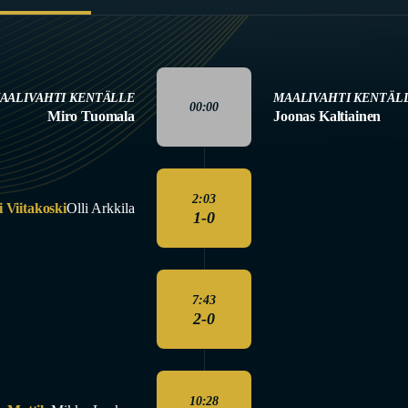
AALIVAHTI KENTÄLLE
MAALIVAHTI KENTÄL
00:00
Miro Tuomala
Joonas Kaltiainen
2:03
i Viitakoski
Olli Arkkila
1-0
7:43
2-0
10:28