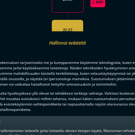
2 MIN
31:15
 Laakso
Nico Jonaeson
YV 4-2
Hallinnoi evästeitä
okemuksen tarjoamiseksi me ja kumppanimme käytämme teknologioita, kuten ev
31:32
Juuso Ahola
ksemme ja/tai käyttääksemme laitetietoja. Näiden tekniikoiden hyväksyminen ant
5-2
imme mahdollisuuden käsitellä henkilötietoja, kuten selauskäyttäytymistä tai yks
tällä sivustolla, ja näyttää (ei-)personoituja mainoksia. Suostumuksen jättäminen 
nen voi vaikuttaa haitallisesti tiettyihin ominaisuuksiin ja toimintoihin.
lta hyväksyäksesi yllä olevat tai tehdäksesi tarkkoja valintoja. Valintasi koskevat
Laakso
Kiinnipitäminen
 Voit muuttaa asetuksiasi milloin tahansa, mukaan lukien suostumuksesi peruutta
33:32
2 MIN
lä evästekäytännön vaihtopainikkeita tai napsauttamalla näytön alareunassa ole
hallintapainiketta.
t
 tallentaminen laitteelle ja/tai laitteella olevien tietojen käyttö, Mainonnan teho
34:15
Justus Kainulainen
Aar