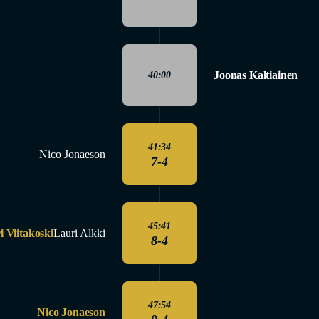
Joonas Kaltiainen
40:00
41:34
Nico Jonaeson
7-4
45:41
i Viitakoski
Lauri Alkki
8-4
47:54
Nico Jonaeson