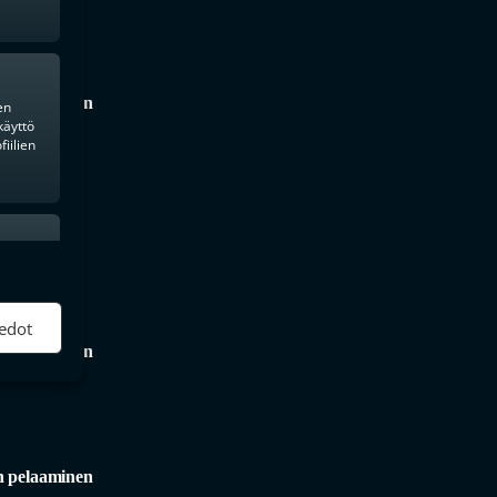
n pelaaminen
en
käyttö
iilien
ktiivinen
edot
n pelaaminen
n pelaaminen