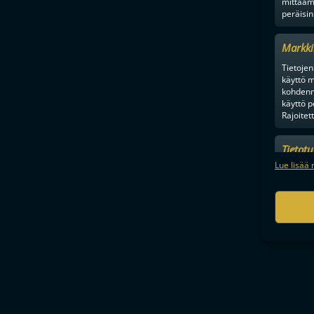
mittaam
peräisin
Markki
Tietojen 
käyttö m
kohdenne
käyttö p
Rajoitet
Tietot
Nico 
Mainonn
Lue lisää 
tietosu