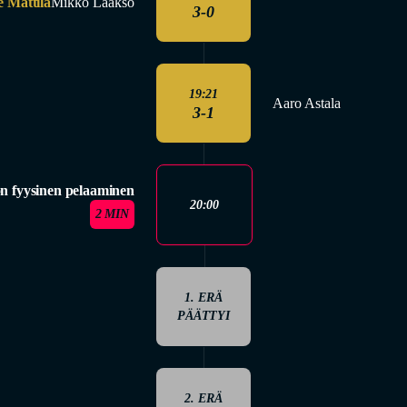
e Mattila
Mikko Laakso
3-0
19:21
Aaro Astala
3-1
n fyysinen pelaaminen
20:00
2 MIN
1. ERÄ
PÄÄTTYI
2. ERÄ