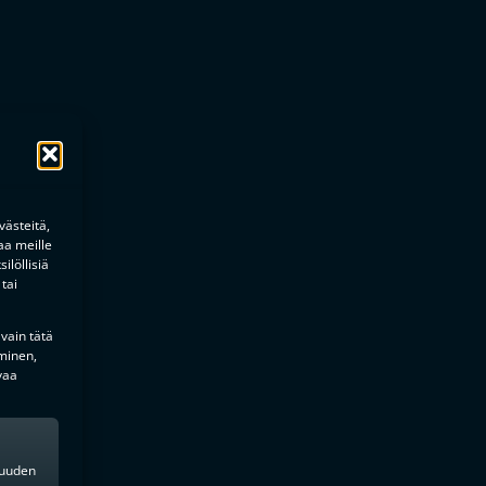
ästeitä,
aa meille
ilöllisiä
tai
 vain tätä
minen,
vaa
kkuuden
o Astala