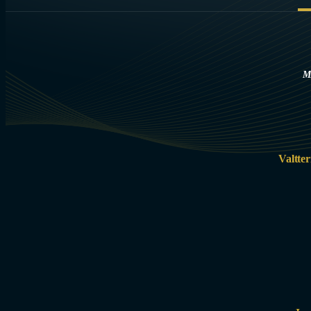
M
Valtter