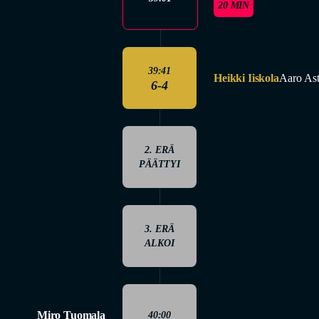
20 MIN
39:41
Heikki Iiskola
Aaro Ast
6-4
2. ERÄ
PÄÄTTYI
3. ERÄ
ALKOI
Miro Tuomala
40:00