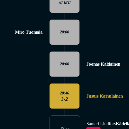
ALKOI
Miro Tuomala
20:00
Joonas Kaltiainen
20:00
28:46
Justus Kainulainen
3-2
Santeri Lindfors
Kädell
29:55