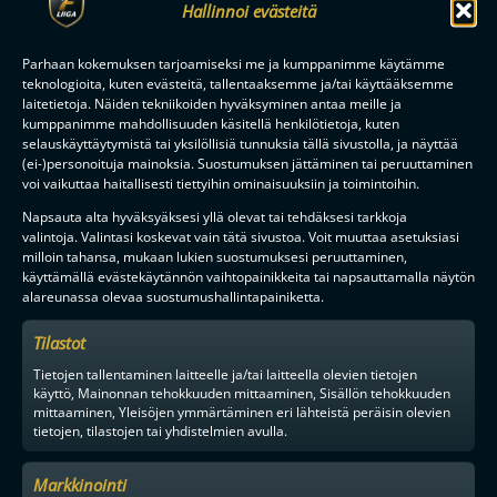
Hallinnoi evästeitä
Parhaan kokemuksen tarjoamiseksi me ja kumppanimme käytämme
teknologioita, kuten evästeitä, tallentaaksemme ja/tai käyttääksemme
laitetietoja. Näiden tekniikoiden hyväksyminen antaa meille ja
kumppanimme mahdollisuuden käsitellä henkilötietoja, kuten
selauskäyttäytymistä tai yksilöllisiä tunnuksia tällä sivustolla, ja näyttää
(ei-)personoituja mainoksia. Suostumuksen jättäminen tai peruuttaminen
voi vaikuttaa haitallisesti tiettyihin ominaisuuksiin ja toimintoihin.
MAAILMAN VIIHDYTTÄVINTÄ SALIBANDYA
Napsauta alta hyväksyäksesi yllä olevat tai tehdäksesi tarkkoja
valintoja. Valintasi koskevat vain tätä sivustoa. Voit muuttaa asetuksiasi
milloin tahansa, mukaan lukien suostumuksesi peruuttaminen,
käyttämällä evästekäytännön vaihtopainikkeita tai napsauttamalla näytön
alareunassa olevaa suostumushallintapainiketta.
SEURAA MEITÄ SOMESSA
Tilastot
Tietojen tallentaminen laitteelle ja/tai laitteella olevien tietojen
käyttö, Mainonnan tehokkuuden mittaaminen, Sisällön tehokkuuden
mittaaminen, Yleisöjen ymmärtäminen eri lähteistä peräisin olevien
tietojen, tilastojen tai yhdistelmien avulla.
YHTEYSTIEDOT
Markkinointi
MEDIALLE