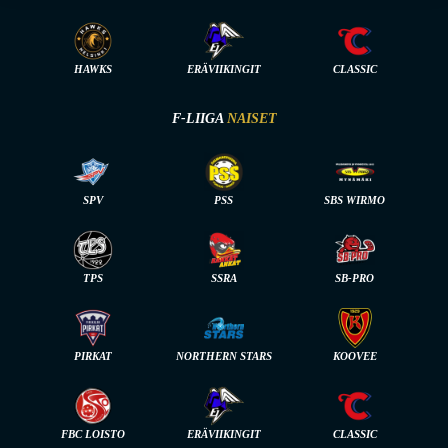
HAWKS
ERÄVIIKINGIT
CLASSIC
F-LIIGA
NAISET
SPV
PSS
SBS WIRMO
TPS
SSRA
SB-PRO
PIRKAT
NORTHERN STARS
KOOVEE
FBC LOISTO
ERÄVIIKINGIT
CLASSIC