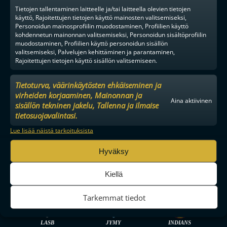
YHTEISTYÖKUMPPANIKSI
Tietojen tallentaminen laitteelle ja/tai laitteella olevien tietojen
BRÄNDI
käyttö, Rajoitettujen tietojen käyttö mainosten valitsemiseksi,
Personoidun mainosprofiilin muodostaminen, Profiilien käyttö
EVÄSTEKÄYTÄNNÖT
kohdennetun mainonnan valitsemiseksi, Personoidun sisältöprofiilin
TIETOSUOJA
muodostaminen, Profiilien käyttö personoidun sisällön
valitsemiseksi, Palvelujen kehittäminen ja parantaminen,
Rajoitettujen tietojen käyttö sisällön valitsemiseen.
Tietoturva, väärinkäytösten ehkäiseminen ja
virheiden korjaaminen, Mainonnan ja
Aina aktiivinen
F-LIIGA
MIEHET
sisällön tekninen jakelu, Tallenna ja ilmaise
tietosuojavalintasi.
Lue lisää näistä tarkoituksista
TPS
SPV
OLS
Hyväksy
Kiellä
OILERS
O2-JYVÄSKYLÄ
NOKIAN KRP
Tarkemmat tiedot
LASB
JYMY
INDIANS