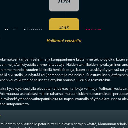
ALKOI
40:16
as Hyvärinen
5,7,8,19,27
5,14,16,23,26
3-2
Hallinnoi evästeitä
Kai Haikola
Kiinnipit
okemuksen tarjoamiseksi me ja kumppanimme käytämme teknologioita, kuten ev
41:12
ksemme ja/tai käyttääksemme laitetietoja. Näiden tekniikoiden hyväksyminen ant
2 MIN
imme mahdollisuuden käsitellä henkilötietoja, kuten selauskäyttäytymistä tai yks
tällä sivustolla, ja näyttää (ei-)personoituja mainoksia. Suostumuksen jättäminen 
nen voi vaikuttaa haitallisesti tiettyihin ominaisuuksiin ja toimintoihin.
lta hyväksyäksesi yllä olevat tai tehdäksesi tarkkoja valintoja. Valintasi koskevat
41:47
 Voit muuttaa asetuksiasi milloin tahansa, mukaan lukien suostumuksesi peruutta
 Kovanen
Nico Jonaeson
YV 4-2
lä evästekäytännön vaihtopainikkeita tai napsauttamalla näytön alareunassa ole
hallintapainiketta.
t
inaminen tai sitominen
 tallentaminen laitteelle ja/tai laitteella olevien tietojen käyttö, Mainonnan teho
46:31