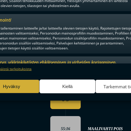
inen, Sisällön tehokkuuden mittaaminen, Yleisöjen ymmärtäminen eri lähteistä
2 MIN
 olevien tietojen, tilastojen tai yhdistelmien avulla.
nointi
tallentaminen laitteelle ja/tai laitteella olevien tietojen käyttö, Rajoitettujen tietoj
47:43
Joona Karjula
Eetu Ijä
ainosten valitsemiseksi, Personoidun mainosprofiilin muodostaminen, Profiilien 
YV 4-3
tun mainonnan valitsemiseksi, Personoidun sisältöprofiilin muodostaminen, Prof
ersonoidun sisällön valitsemiseksi, Palvelujen kehittäminen ja parantaminen,
tujen tietojen käyttö sisällön valitsemiseen.
52:54
urva, väärinkäytösten ehkäiseminen ja virheiden korjaaminen,
n
Juuso Ahola
11,13,14,15,18
5,14,16,23,26
5-3
an ja sisällön tekninen jakelu, Tallenna ja ilmaise
Aina a
näistä tarkoituksista
ojavalintasi.
Tarkemmat ti
Hyväksy
Kiellä
54:41
teri Viitakoski
11,13,14,15,18
5,14,16,23,26
6-3
55:16
MAALIVAHTI POIS