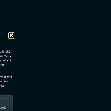
äminen
ästeitä,
aa meille
ilöllisiä
tai
 vain tätä
minen,
vaa
kkuuden