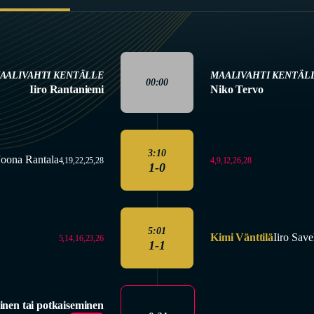
AALIVAHTI KENTÄLLE
MAALIVAHTI KENTÄL
00:00
Iiro Rantaniemi
Niko Tervo
3:10
Joona Rantala
4,9,12,26,28
4,19,22,25,28
1-0
5:01
Kimi Vänttilä
Iiro Save
5,14,16,23,26
1-1
inen tai potkaiseminen