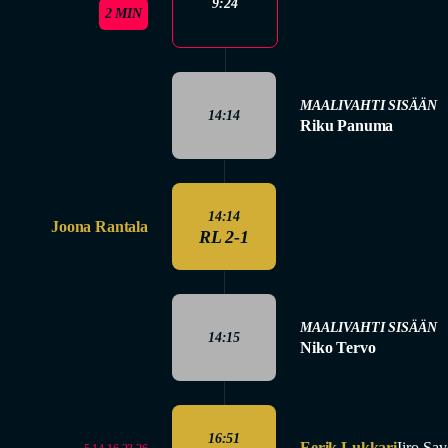
9:24
2 MIN
MAALIVAHTI SISÄÄN
14:14
Riku Panuma
14:14
Joona Rantala
RL 2-1
MAALIVAHTI SISÄÄN
14:15
Niko Tervo
16:51
Eerik Lukkari
Iiro Sav