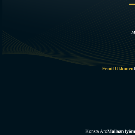
M
Eemil Ukkonen
Konsta Aro
Mailaan lyöm