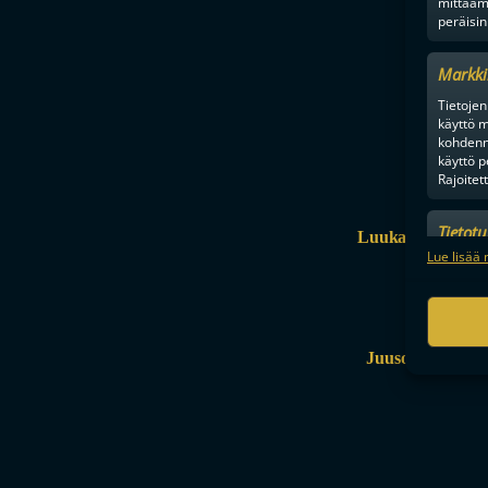
mittaam
peräisin
Markki
Tietojen 
käyttö m
kohdenne
käyttö p
Rajoitet
Tietot
Luukas Hyvärine
Mainonn
Lue lisää 
tietosu
Juuso Ahola
Valt