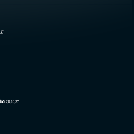
LE
la
5,7,8,19,27