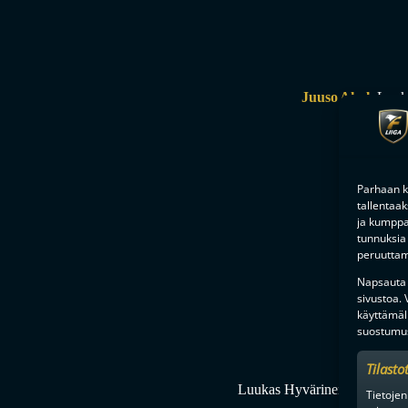
Juuso Ahola
Luuk
Parhaan k
tallentaa
ja kumppan
tunnuksia 
peruuttami
Napsauta a
sivustoa.
Joonatan
käyttämäl
suostumus
Tilasto
Luukas Hyvärinen
Mailan pa
Tietojen