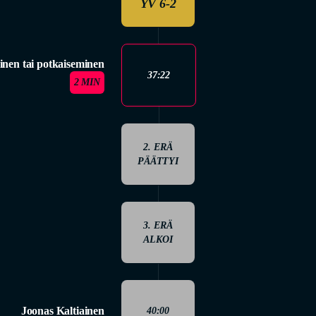
YV 6-2
inen tai potkaiseminen
37:22
2 MIN
2. ERÄ
PÄÄTTYI
3. ERÄ
ALKOI
Joonas Kaltiainen
40:00