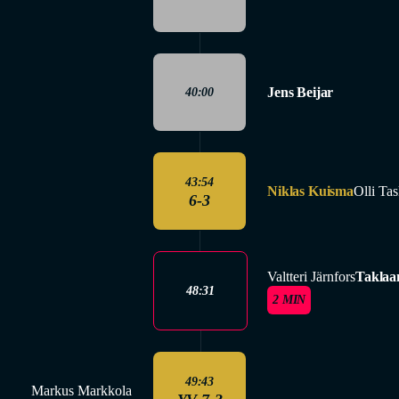
Jens Beijar
40:00
43:54
Niklas Kuisma
Olli Ta
6-3
Valtteri Järnfors
Taklaa
48:31
2 MIN
49:43
Markus Markkola