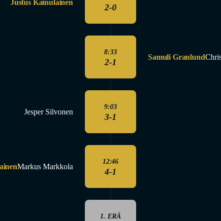
Justus Kainulainen
2-0
8:33
Samuli Granlund
Chri
2-1
9:03
Jesper Silvonen
3-1
12:46
ainen
Markus Markkola
4-1
1. ERÄ