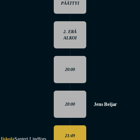
PÄÄTTYI
2. ERÄ
ALKOI
20:00
Jens Beijar
20:00
21:49
Iiskola
Santeri Lindfors