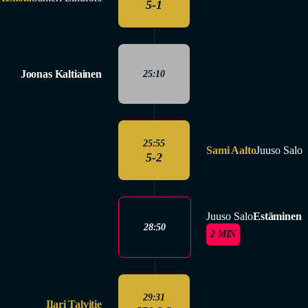
5-1
Joonas Kaltiainen
25:10
25:55
Sami Aalto
Juuso Salo
5-2
Juuso Salo
Estäminen
28:50
2 MIN
29:31
Ilari Talvitie