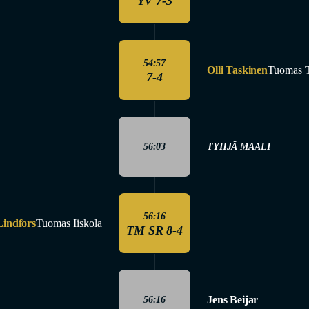
YV 7-3
54:57
Olli Taskinen
Tuomas T
7-4
56:03
TYHJÄ MAALI
56:16
Lindfors
Tuomas Iiskola
TM SR 8-4
Jens Beijar
56:16