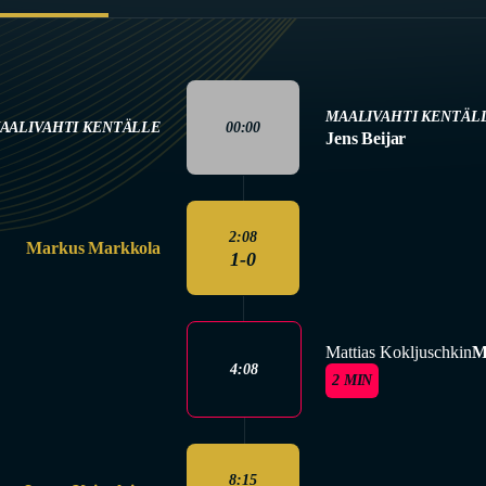
MAALIVAHTI KENTÄL
AALIVAHTI KENTÄLLE
00:00
Jens Beijar
2:08
Markus Markkola
1-0
Mattias Kokljuschkin
M
4:08
2 MIN
8:15