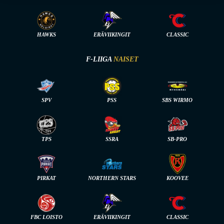
HAWKS
ERÄVIIKINGIT
CLASSIC
F-LIIGA
NAISET
SPV
PSS
SBS WIRMO
TPS
SSRA
SB-PRO
PIRKAT
NORTHERN STARS
KOOVEE
FBC LOISTO
ERÄVIIKINGIT
CLASSIC