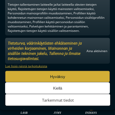
YHTEISTYÖKUMPPANIKSI
Tietojen tallentaminen laitteelle ja/tai laitteella olevien tietojen
BRÄNDI
käyttö, Rajoitettujen tietojen käyttö mainosten valitsemiseksi,
Personoidun mainosprofiilin muodostaminen, Profiilien käyttö
EVÄSTEKÄYTÄNNÖT
kohdennetun mainonnan valitsemiseksi, Personoidun sisältöprofiilin
TIETOSUOJA
muodostaminen, Profiilien käyttö personoidun sisällön
valitsemiseksi, Palvelujen kehittäminen ja parantaminen,
Rajoitettujen tietojen käyttö sisällön valitsemiseen.
Tietoturva, väärinkäytösten ehkäiseminen ja
virheiden korjaaminen, Mainonnan ja
Aina aktiivinen
F-LIIGA
MIEHET
sisällön tekninen jakelu, Tallenna ja ilmaise
tietosuojavalintasi.
Lue lisää näistä tarkoituksista
TPS
SPV
OLS
Hyväksy
Kiellä
OILERS
O2-JYVÄSKYLÄ
NOKIAN KRP
Tarkemmat tiedot
LASB
JYMY
INDIANS