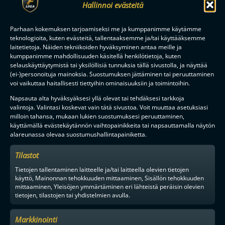
Hallinnoi evästeitä
Parhaan kokemuksen tarjoamiseksi me ja kumppanimme käytämme
teknologioita, kuten evästeitä, tallentaaksemme ja/tai käyttääksemme
laitetietoja. Näiden tekniikoiden hyväksyminen antaa meille ja
kumppanimme mahdollisuuden käsitellä henkilötietoja, kuten
selauskäyttäytymistä tai yksilöllisiä tunnuksia tällä sivustolla, ja näyttää
(ei-)personoituja mainoksia. Suostumuksen jättäminen tai peruuttaminen
voi vaikuttaa haitallisesti tiettyihin ominaisuuksiin ja toimintoihin.
MAAILMAN VIIHDYTTÄVINTÄ SALIBANDYA
Napsauta alta hyväksyäksesi yllä olevat tai tehdäksesi tarkkoja
valintoja. Valintasi koskevat vain tätä sivustoa. Voit muuttaa asetuksiasi
milloin tahansa, mukaan lukien suostumuksesi peruuttaminen,
käyttämällä evästekäytännön vaihtopainikkeita tai napsauttamalla näytön
alareunassa olevaa suostumushallintapainiketta.
SEURAA MEITÄ SOMESSA
Tilastot
Tietojen tallentaminen laitteelle ja/tai laitteella olevien tietojen
käyttö, Mainonnan tehokkuuden mittaaminen, Sisällön tehokkuuden
mittaaminen, Yleisöjen ymmärtäminen eri lähteistä peräisin olevien
tietojen, tilastojen tai yhdistelmien avulla.
YHTEYSTIEDOT
Markkinointi
MEDIALLE