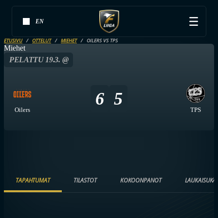
EN
ETUSIVU
OTTELUT
MIEHET
OILERS VS TPS
Miehet
PELATTU 19.3. @
6
5
Oilers
TPS
TAPAHTUMAT
TILASTOT
KOKOONPANOT
LAUKAISUKA