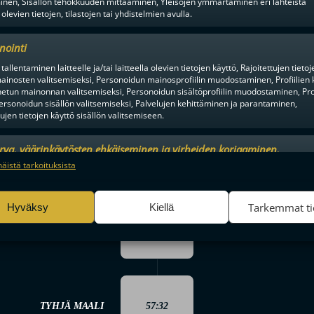
TM 0-4
inen, Sisällön tehokkuuden mittaaminen, Yleisöjen ymmärtäminen eri lähteistä
 olevien tietojen, tilastojen tai yhdistelmien avulla.
nointi
tallentaminen laitteelle ja/tai laitteella olevien tietojen käyttö, Rajoitettujen tietoj
TYHJÄ MAALI
56:45
ainosten valitsemiseksi, Personoidun mainosprofiilin muodostaminen, Profiilien 
tun mainonnan valitsemiseksi, Personoidun sisältöprofiilin muodostaminen, Prof
ersonoidun sisällön valitsemiseksi, Palvelujen kehittäminen ja parantaminen,
tujen tietojen käyttö sisällön valitsemiseen.
57:01
urva, väärinkäytösten ehkäiseminen ja virheiden korjaaminen,
IM 1-4
an ja sisällön tekninen jakelu, Tallenna ja ilmaise
Aina a
näistä tarkoituksista
ojavalintasi.
Tarkemmat ti
Hyväksy
Kiellä
Pietari Jääskeläinen
57:01
TYHJÄ MAALI
57:32