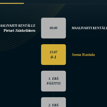
AALIVAHTI KENTÄLLE
00:00
MAALIVAHTI KENTÄL
Pietari Jääskeläinen
15:07
Joona Rantala
0-1
1. ERÄ
PÄÄTTYI
2. ERÄ