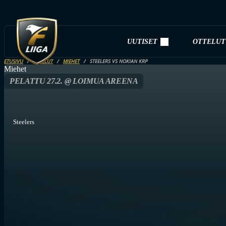
UUTISET
OTTELUT
ETUSIVU
OTTELUT
MIEHET
STEELERS VS NOKIAN KRP
Miehet
PELATTU 27.2. @ LOIMUA AREENA
Steelers