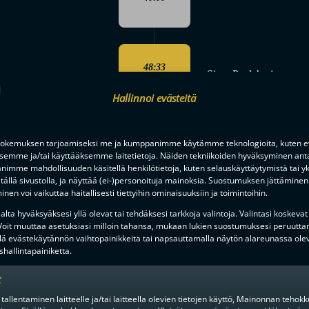
48:33
Simo Paulaharju
0-3
Hallinnoi evästeitä
okemuksen tarjoamiseksi me ja kumppanimme käytämme teknologioita, kuten ev
TYHJÄ MAALI
55:47
ksemme ja/tai käyttääksemme laitetietoja. Näiden tekniikoiden hyväksyminen ant
imme mahdollisuuden käsitellä henkilötietoja, kuten selauskäyttäytymistä tai yks
tällä sivustolla, ja näyttää (ei-)personoituja mainoksia. Suostumuksen jättäminen 
nen voi vaikuttaa haitallisesti tiettyihin ominaisuuksiin ja toimintoihin.
lta hyväksyäksesi yllä olevat tai tehdäksesi tarkkoja valintoja. Valintasi koskevat
 Voit muuttaa asetuksiasi milloin tahansa, mukaan lukien suostumuksesi peruutta
Pietari Jääskeläinen
56:13
lä evästekäytännön vaihtopainikkeita tai napsauttamalla näytön alareunassa ole
hallintapainiketta.
t
56:13
 tallentaminen laitteelle ja/tai laitteella olevien tietojen käyttö, Mainonnan teho