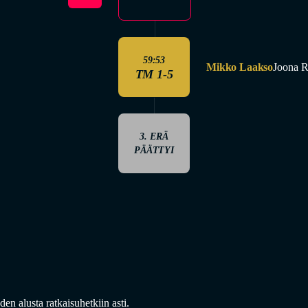
59:53
Mikko Laakso
Joona R
TM 1-5
3. ERÄ
PÄÄTTYI
en alusta ratkaisuhetkiin asti.