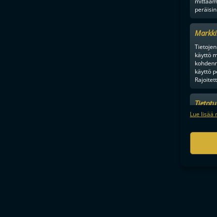
mittaam
peräisin
Markki
Tietojen 
käyttö m
kohdenne
käyttö p
Rajoitet
Tietot
Mainonn
Lue lisää 
tietosu