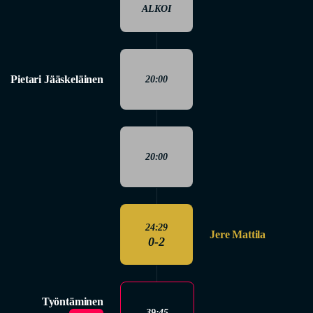
ALKOI
Pietari Jääskeläinen
20:00
20:00
24:29
Jere Mattila
0-2
Työntäminen
39:45