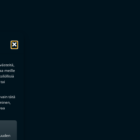
ästeitä,
aa meille
ilöllisiä
tai
 vain tätä
minen,
vaa
kkuuden