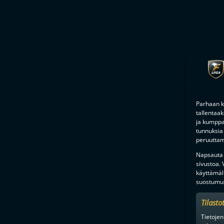
Parhaan k
tallentaa
ja kumppan
tunnuksia 
peruuttami
Napsauta a
sivustoa.
käyttämäl
suostumus
Tilasto
Tietojen