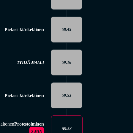
Pietari Jääskeläinen
58:45
TYHJÄ MAALI
59:16
Pietari Jääskeläinen
59:53
Aaltonen
Protestoiminen
59:53
2 MIN