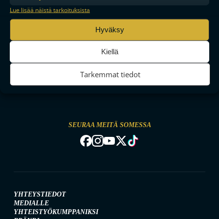
Lue lisää näistä tarkoituksista
Hyväksy
Kiellä
Tarkemmat tiedot
MAAILMAN VIIHDYTTÄVINTÄ SALIBANDYA
SEURAA MEITÄ SOMESSA
YHTEYSTIEDOT
MEDIALLE
YHTEISTYÖKUMPPANIKSI