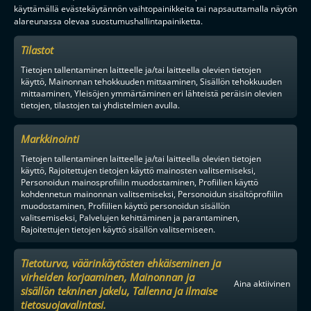
käyttämällä evästekäytännön vaihtopainikkeita tai napsauttamalla näytön
alareunassa olevaa suostumushallintapainiketta.
Tilastot
Tietojen tallentaminen laitteelle ja/tai laitteella olevien tietojen
käyttö, Mainonnan tehokkuuden mittaaminen, Sisällön tehokkuuden
mittaaminen, Yleisöjen ymmärtäminen eri lähteistä peräisin olevien
tietojen, tilastojen tai yhdistelmien avulla.
Markkinointi
Tietojen tallentaminen laitteelle ja/tai laitteella olevien tietojen
käyttö, Rajoitettujen tietojen käyttö mainosten valitsemiseksi,
Personoidun mainosprofiilin muodostaminen, Profiilien käyttö
kohdennetun mainonnan valitsemiseksi, Personoidun sisältöprofiilin
muodostaminen, Profiilien käyttö personoidun sisällön
valitsemiseksi, Palvelujen kehittäminen ja parantaminen,
Rajoitettujen tietojen käyttö sisällön valitsemiseen.
Tietoturva, väärinkäytösten ehkäiseminen ja
virheiden korjaaminen, Mainonnan ja
Aina aktiivinen
sisällön tekninen jakelu, Tallenna ja ilmaise
tietosuojavalintasi.