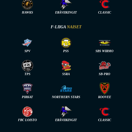
HAWKS
ERÄVIIKINGIT
CLASSIC
F-LIIGA
NAISET
SPV
PSS
SBS WIRMO
TPS
SSRA
SB-PRO
PIRKAT
NORTHERN STARS
KOOVEE
FBC LOISTO
ERÄVIIKINGIT
CLASSIC