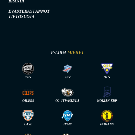
BRÄNDI
EVÄSTEKÄYTÄNNÖT
TIETOSUOJA
F-LIIGA
MIEHET
TPS
SPV
OLS
OILERS
O2-JYVÄSKYLÄ
NOKIAN KRP
LASB
JYMY
INDIANS