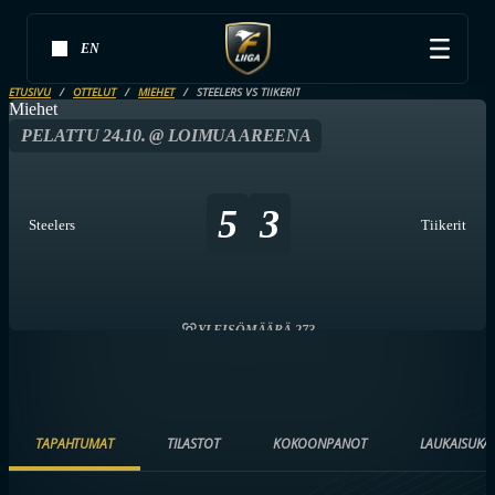
EN
ETUSIVU
OTTELUT
MIEHET
STEELERS VS TIIKERIT
Miehet
PELATTU 24.10. @ LOIMUA AREENA
5
3
Steelers
Tiikerit
YLEISÖMÄÄRÄ 273
TAPAHTUMAT
TILASTOT
KOKOONPANOT
LAUKAISUKA