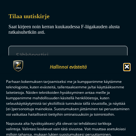
Tilaa uutiskirje
Saat kirjeen noin kerran kuukaudessa F-liigakauden alusta
ratkaisuhetkiin asti.
Hallinnoi evästeitä
TILAA
Parhaan kokemuksen tarjoamiseksi me ja kumppanimme käytämme
teknologioita, kuten evästeitä, tallentaaksemme ja/tai käyttääksemme
laitetietoja. Näiden tekniikoiden hyväksyminen antaa meille ja
F-LIIGAN
KUMPPANIT
kumppanimme mahdollisuuden käsitellä henkilötietoja, kuten
selauskäyttäytymistä tai yksilöllisiä tunnuksia tällä sivustolla, ja näyttää
(ei-)personoituja mainoksia. Suostumuksen jättäminen tai peruuttaminen
voi vaikuttaa haitallisesti tiettyihin ominaisuuksiin ja toimintoihin.
Napsauta alta hyväksyäksesi yllä olevat tai tehdäksesi tarkkoja
valintoja. Valintasi koskevat vain tätä sivustoa. Voit muuttaa asetuksiasi
milloin tahansa, mukaan lukien suostumuksesi peruuttaminen,