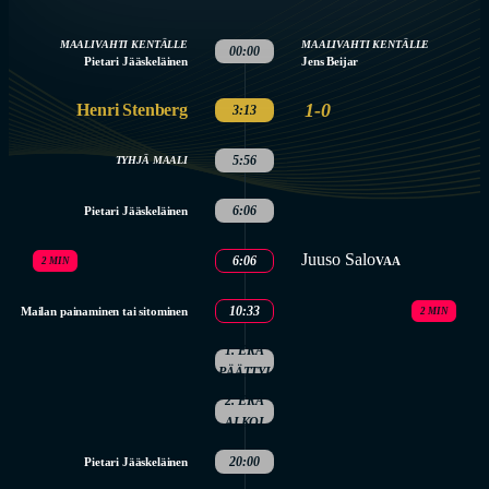
MAALIVAHTI KENTÄLLE
MAALIVAHTI KENTÄLLE
00:00
Pietari Jääskeläinen
Jens Beijar
1-0
Henri Stenberg
3:13
5:56
TYHJÄ MAALI
6:06
Pietari Jääskeläinen
Juuso Salo
6:06
VAA
2 MIN
10:33
Mailan painaminen tai sitominen
2 MIN
1. ERÄ
PÄÄTTYI
2. ERÄ
ALKOI
20:00
Pietari Jääskeläinen