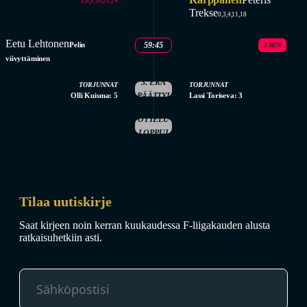
2,6,9,10,21,24
Trekse
0,3,4,11,18
Eetu Lehtonen
Pelin
59:45
2 MIN
viivyttäminen
3. ERÄ
TORJUNNAT
TORJUNNAT
Olli Kuisma: 5
PÄÄTTYI
Lassi Toriseva: 3
OTTELU
LOPPUI
Tilaa uutiskirje
Saat kirjeen noin kerran kuukaudessa F-liigakauden alusta
ratkaisuhetkiin asti.