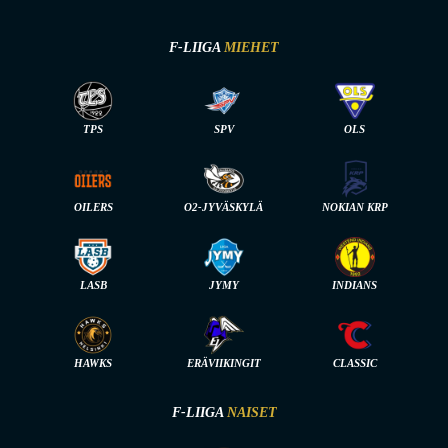
F-LIIGA
MIEHET
TPS
SPV
OLS
OILERS
O2-JYVÄSKYLÄ
NOKIAN KRP
LASB
JYMY
INDIANS
HAWKS
ERÄVIIKINGIT
CLASSIC
F-LIIGA
NAISET