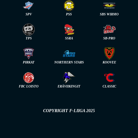
SPV
PSS
SBS WIRMO
TPS
SSRA
SB-PRO
PIRKAT
NORTHERN STARS
KOOVEE
FBC LOISTO
ERÄVIIKINGIT
CLASSIC
COPYRIGHT F-LIIGA 2025