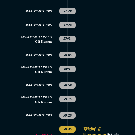
57:20
MAALIVAHTI POIS
57:28
MAALIVAHTI POIS
MAALIVAHTI SISAAN
57:51
Olli Kuisma
58:05
MAALIVAHTI POIS
MAALIVAHTI SISAAN
58:51
Olli Kuisma
58:58
MAALIVAHTI POIS
MAALIVAHTI SISAAN
59:15
Olli Kuisma
59:29
MAALIVAHTI POIS
Teemu
TM 1-6
59:45
Karppanen
Peteris