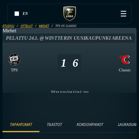
EN
ETUSIVU
OTTELUT
MIEHET
TPS VS CLASSIC
Miehet
PELATTU 24.1. @ WINTTERIN UUSIKAUPUNKI AREENA
1
6
TPS
Classic
YLEISÖMÄÄRÄ 703
TAPAHTUMAT
TILASTOT
KOKOONPANOT
LAUKAISUKA