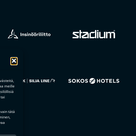
ästeitä,
aa meille
ilöllisiä
tai
 vain tätä
minen,
vaa