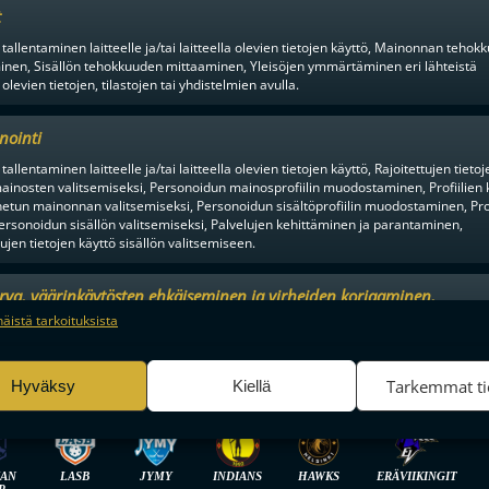
t
 tallentaminen laitteelle ja/tai laitteella olevien tietojen käyttö, Mainonnan teho
inen, Sisällön tehokkuuden mittaaminen, Yleisöjen ymmärtäminen eri lähteistä
 olevien tietojen, tilastojen tai yhdistelmien avulla.
nointi
 VIIHDYTTÄVINTÄ SALIBA
tallentaminen laitteelle ja/tai laitteella olevien tietojen käyttö, Rajoitettujen tietoj
ainosten valitsemiseksi, Personoidun mainosprofiilin muodostaminen, Profiilien 
tun mainonnan valitsemiseksi, Personoidun sisältöprofiilin muodostaminen, Prof
ersonoidun sisällön valitsemiseksi, Palvelujen kehittäminen ja parantaminen,
tujen tietojen käyttö sisällön valitsemiseen.
urva, väärinkäytösten ehkäiseminen ja virheiden korjaaminen,
an ja sisällön tekninen jakelu, Tallenna ja ilmaise
Aina a
näistä tarkoituksista
ojavalintasi.
Tarkemmat ti
Hyväksy
Kiellä
LIIGA
MIEHET
IAN
LASB
JYMY
INDIANS
HAWKS
ERÄVIIKINGIT
P