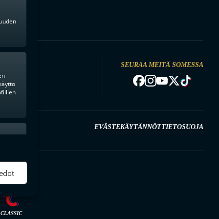
kkuuden
SEURAA MEITÄ SOMESSA
NDYA
en
käyttö
iilien
EVÄSTEKÄYTÄNNÖT
TIETOSUOJA
ktiivinen
edot
CLASSIC