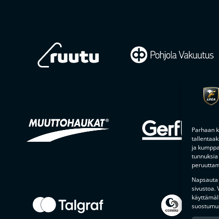
Parhaan k
tallentaa
ja kumppan
tunnuksia 
peruuttami
Napsauta a
sivustoa.
käyttämäl
suostumus