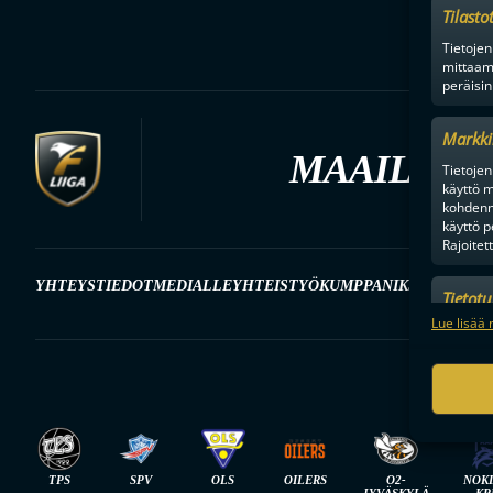
Tilasto
Tietojen
mittaam
peräisin
Markki
MAAILMAN
Tietojen 
käyttö m
kohdenne
käyttö p
Rajoitet
YHTEYSTIEDOT
MEDIALLE
YHTEISTYÖKUMPPANIKSI
BRÄNDI
Tietot
Mainonn
Lue lisää 
tietosu
F-
TPS
SPV
OLS
OILERS
O2-
NOK
JYVÄSKYLÄ
KR