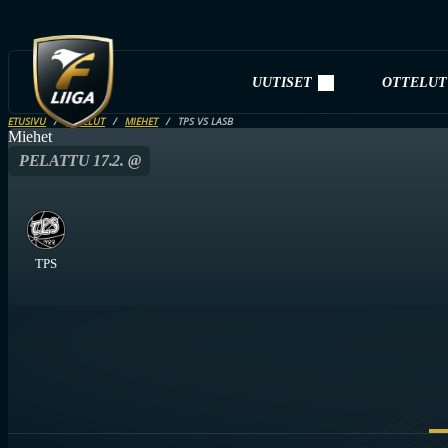
UUTISET
OTTELUT
ETUSIVU
OTTELUT
MIEHET
TPS VS LASB
Miehet
PELATTU 17.2. @
TPS