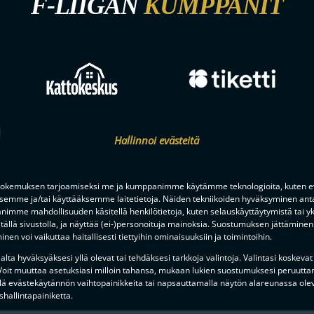
F-LIIGAN
KUMPPANIT
Hallinnoi evästeitä
okemuksen tarjoamiseksi me ja kumppanimme käytämme teknologioita, kuten ev
ksemme ja/tai käyttääksemme laitetietoja. Näiden tekniikoiden hyväksyminen ant
imme mahdollisuuden käsitellä henkilötietoja, kuten selauskäyttäytymistä tai yks
tällä sivustolla, ja näyttää (ei-)personoituja mainoksia. Suostumuksen jättäminen 
nen voi vaikuttaa haitallisesti tiettyihin ominaisuuksiin ja toimintoihin.
lta hyväksyäksesi yllä olevat tai tehdäksesi tarkkoja valintoja. Valintasi koskevat
 Voit muuttaa asetuksiasi milloin tahansa, mukaan lukien suostumuksesi peruutta
lä evästekäytännön vaihtopainikkeita tai napsauttamalla näytön alareunassa ole
hallintapainiketta.