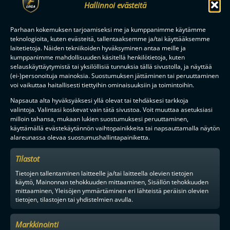
Hallinnoi evästeitä
Parhaan kokemuksen tarjoamiseksi me ja kumppanimme käytämme
teknologioita, kuten evästeitä, tallentaaksemme ja/tai käyttääksemme
laitetietoja. Näiden tekniikoiden hyväksyminen antaa meille ja
kumppanimme mahdollisuuden käsitellä henkilötietoja, kuten
selauskäyttäytymistä tai yksilöllisiä tunnuksia tällä sivustolla, ja näyttää
(ei-)personoituja mainoksia. Suostumuksen jättäminen tai peruuttaminen
voi vaikuttaa haitallisesti tiettyihin ominaisuuksiin ja toimintoihin.
MAAILMAN VIIHDYTTÄVINTÄ SALIBANDYA
Napsauta alta hyväksyäksesi yllä olevat tai tehdäksesi tarkkoja
valintoja. Valintasi koskevat vain tätä sivustoa. Voit muuttaa asetuksiasi
milloin tahansa, mukaan lukien suostumuksesi peruuttaminen,
käyttämällä evästekäytännön vaihtopainikkeita tai napsauttamalla näytön
alareunassa olevaa suostumushallintapainiketta.
SEURAA MEITÄ SOMESSA
Tilastot
Tietojen tallentaminen laitteelle ja/tai laitteella olevien tietojen
käyttö, Mainonnan tehokkuuden mittaaminen, Sisällön tehokkuuden
mittaaminen, Yleisöjen ymmärtäminen eri lähteistä peräisin olevien
tietojen, tilastojen tai yhdistelmien avulla.
YHTEYSTIEDOT
Markkinointi
MEDIALLE