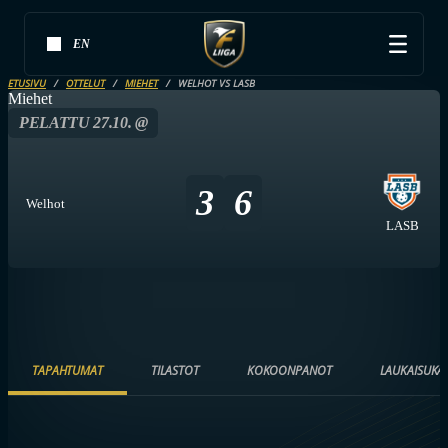
EN
ETUSIVU
OTTELUT
MIEHET
WELHOT VS LASB
Miehet
PELATTU 27.10. @
3
6
Welhot
LASB
TAPAHTUMAT
TILASTOT
KOKOONPANOT
LAUKAISUKA