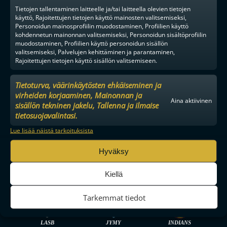
YHTEISTYÖKUMPPANIKSI
Tietojen tallentaminen laitteelle ja/tai laitteella olevien tietojen
BRÄNDI
käyttö, Rajoitettujen tietojen käyttö mainosten valitsemiseksi,
Personoidun mainosprofiilin muodostaminen, Profiilien käyttö
EVÄSTEKÄYTÄNNÖT
kohdennetun mainonnan valitsemiseksi, Personoidun sisältöprofiilin
TIETOSUOJA
muodostaminen, Profiilien käyttö personoidun sisällön
valitsemiseksi, Palvelujen kehittäminen ja parantaminen,
Rajoitettujen tietojen käyttö sisällön valitsemiseen.
Tietoturva, väärinkäytösten ehkäiseminen ja
virheiden korjaaminen, Mainonnan ja
Aina aktiivinen
F-LIIGA
MIEHET
sisällön tekninen jakelu, Tallenna ja ilmaise
tietosuojavalintasi.
Lue lisää näistä tarkoituksista
TPS
SPV
OLS
Hyväksy
Kiellä
OILERS
O2-JYVÄSKYLÄ
NOKIAN KRP
Tarkemmat tiedot
LASB
JYMY
INDIANS