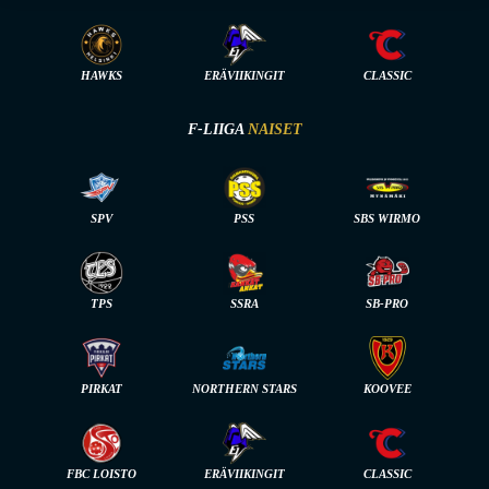
HAWKS
ERÄVIIKINGIT
CLASSIC
F-LIIGA
NAISET
SPV
PSS
SBS WIRMO
TPS
SSRA
SB-PRO
PIRKAT
NORTHERN STARS
KOOVEE
FBC LOISTO
ERÄVIIKINGIT
CLASSIC