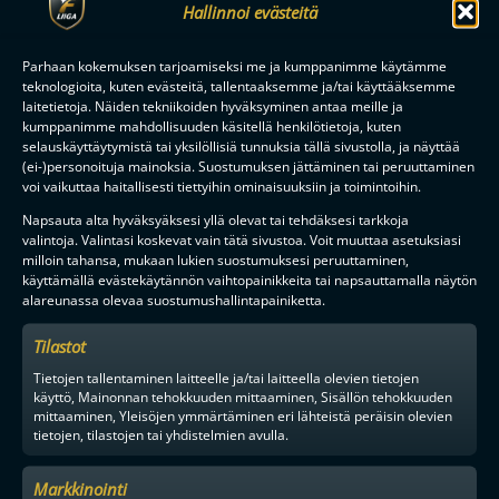
Hallinnoi evästeitä
Parhaan kokemuksen tarjoamiseksi me ja kumppanimme käytämme
teknologioita, kuten evästeitä, tallentaaksemme ja/tai käyttääksemme
laitetietoja. Näiden tekniikoiden hyväksyminen antaa meille ja
kumppanimme mahdollisuuden käsitellä henkilötietoja, kuten
selauskäyttäytymistä tai yksilöllisiä tunnuksia tällä sivustolla, ja näyttää
(ei-)personoituja mainoksia. Suostumuksen jättäminen tai peruuttaminen
voi vaikuttaa haitallisesti tiettyihin ominaisuuksiin ja toimintoihin.
Napsauta alta hyväksyäksesi yllä olevat tai tehdäksesi tarkkoja
valintoja. Valintasi koskevat vain tätä sivustoa. Voit muuttaa asetuksiasi
milloin tahansa, mukaan lukien suostumuksesi peruuttaminen,
käyttämällä evästekäytännön vaihtopainikkeita tai napsauttamalla näytön
alareunassa olevaa suostumushallintapainiketta.
Tilastot
Tietojen tallentaminen laitteelle ja/tai laitteella olevien tietojen
käyttö, Mainonnan tehokkuuden mittaaminen, Sisällön tehokkuuden
mittaaminen, Yleisöjen ymmärtäminen eri lähteistä peräisin olevien
tietojen, tilastojen tai yhdistelmien avulla.
Markkinointi