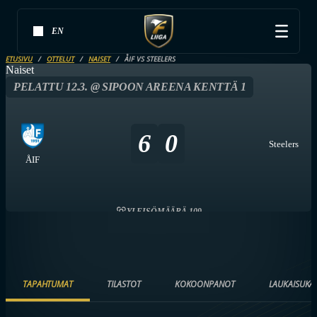
EN
ETUSIVU
OTTELUT
NAISET
ÅIF VS STEELERS
Naiset
PELATTU 12.3. @ SIPOON AREENA KENTTÄ 1
6
0
Steelers
ÅIF
YLEISÖMÄÄRÄ 109
TAPAHTUMAT
TILASTOT
KOKOONPANOT
LAUKAISUKA