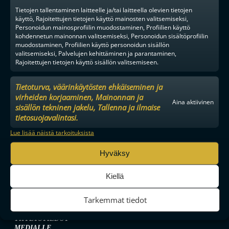
Tietojen tallentaminen laitteelle ja/tai laitteella olevien tietojen
käyttö, Rajoitettujen tietojen käyttö mainosten valitsemiseksi,
Personoidun mainosprofiilin muodostaminen, Profiilien käyttö
kohdennetun mainonnan valitsemiseksi, Personoidun sisältöprofiilin
muodostaminen, Profiilien käyttö personoidun sisällön
valitsemiseksi, Palvelujen kehittäminen ja parantaminen,
Rajoitettujen tietojen käyttö sisällön valitsemiseen.
Tietoturva, väärinkäytösten ehkäiseminen ja
virheiden korjaaminen, Mainonnan ja
MAAILMAN VIIHDYTTÄVINTÄ SALIBANDYA
Aina aktiivinen
sisällön tekninen jakelu, Tallenna ja ilmaise
tietosuojavalintasi.
Lue lisää näistä tarkoituksista
SEURAA MEITÄ SOMESSA
Hyväksy
Kiellä
Tarkemmat tiedot
YHTEYSTIEDOT
MEDIALLE