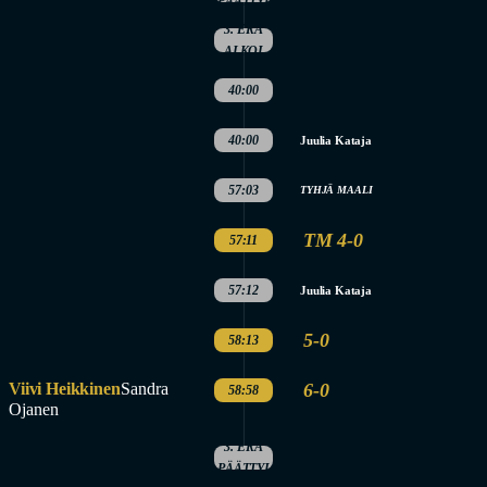
PÄÄTTYI
3. ERÄ
ALKOI
40:00
40:00
Juulia Kataja
57:03
TYHJÄ MAALI
TM 4-0
57:11
57:12
Juulia Kataja
5-0
58:13
Viivi Heikkinen
Sandra
6-0
58:58
Ojanen
3. ERÄ
PÄÄTTYI