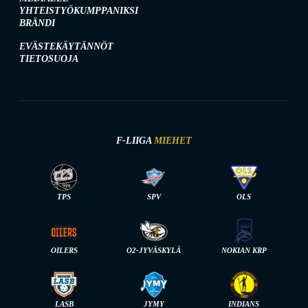
YHTEISTYÖKUMPPANIKSI
BRÄNDI
EVÄSTEKÄYTÄNNÖT
TIETOSUOJA
F-LIIGA
MIEHET
TPS
SPV
OLS
OILERS
O2-JYVÄSKYLÄ
NOKIAN KRP
LASB
JYMY
INDIANS