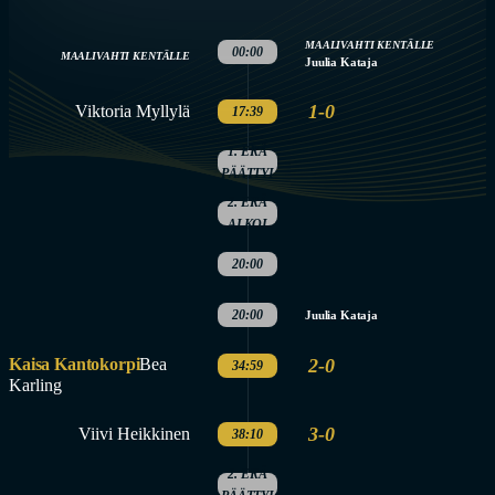
MAALIVAHTI KENTÄLLE
00:00
MAALIVAHTI KENTÄLLE
Juulia Kataja
1-0
Viktoria Myllylä
17:39
1. ERÄ
PÄÄTTYI
2. ERÄ
ALKOI
20:00
20:00
Juulia Kataja
Kaisa Kantokorpi
Bea
2-0
34:59
Karling
3-0
Viivi Heikkinen
38:10
2. ERÄ