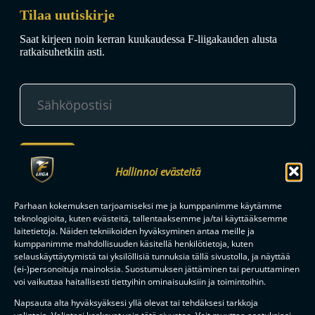
Tilaa uutiskirje
Saat kirjeen noin kerran kuukaudessa F-liigakauden alusta
ratkaisuhetkiin asti.
TILAA
Hallinnoi evästeitä
F-LIIGAN
KUMPPANIT
Parhaan kokemuksen tarjoamiseksi me ja kumppanimme käytämme
teknologioita, kuten evästeitä, tallentaaksemme ja/tai käyttääksemme
laitetietoja. Näiden tekniikoiden hyväksyminen antaa meille ja
kumppanimme mahdollisuuden käsitellä henkilötietoja, kuten
selauskäyttäytymistä tai yksilöllisiä tunnuksia tällä sivustolla, ja näyttää
(ei-)personoituja mainoksia. Suostumuksen jättäminen tai peruuttaminen
voi vaikuttaa haitallisesti tiettyihin ominaisuuksiin ja toimintoihin.
Napsauta alta hyväksyäksesi yllä olevat tai tehdäksesi tarkkoja
valintoja. Valintasi koskevat vain tätä sivustoa. Voit muuttaa asetuksiasi