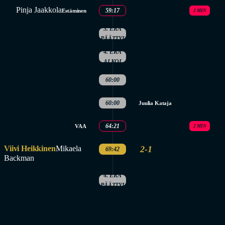
Pinja Jaakkola
59:17
Estäminen
2 MIN
3. ERÄ
PÄÄTTYI
4. ERÄ
ALKOI
60:00
60:00
Juulia Kataja
64:21
VAA
2 MIN
Viivi Heikkinen
Mikaela
2-1
69:42
Backman
4. ERÄ
PÄÄTTYI