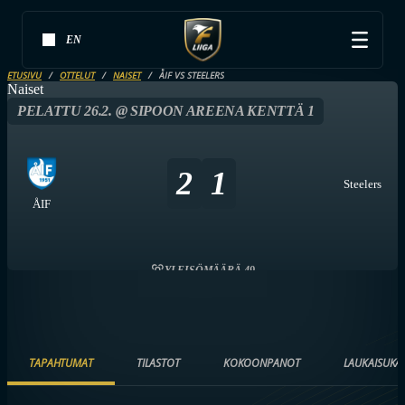
EN
ETUSIVU
OTTELUT
NAISET
ÅIF VS STEELERS
Naiset
PELATTU 26.2. @ SIPOON AREENA KENTTÄ 1
2
1
Steelers
ÅIF
YLEISÖMÄÄRÄ 49
TAPAHTUMAT
TILASTOT
KOKOONPANOT
LAUKAISUKA