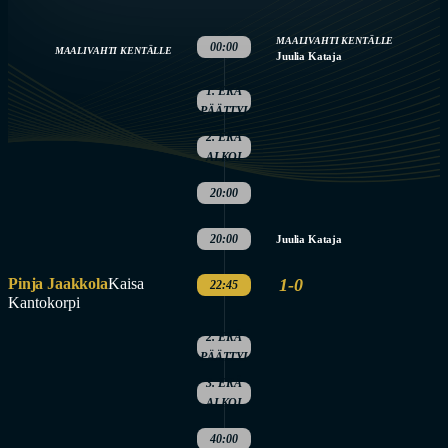
MAALIVAHTI KENTÄLLE
00:00
MAALIVAHTI KENTÄLLE
Juulia Kataja
1. ERÄ
PÄÄTTYI
2. ERÄ
ALKOI
20:00
20:00
Juulia Kataja
Pinja Jaakkola
Kaisa
1-0
22:45
Kantokorpi
2. ERÄ
PÄÄTTYI
3. ERÄ
ALKOI
40:00