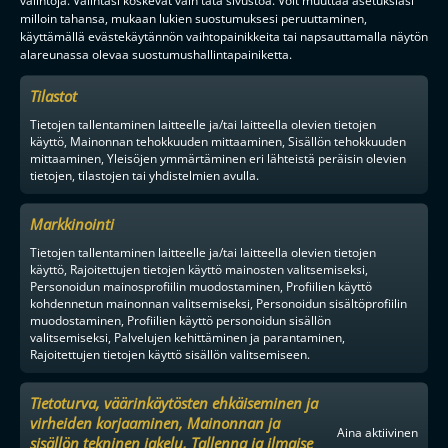
milloin tahansa, mukaan lukien suostumuksesi peruuttaminen,
käyttämällä evästekäytännön vaihtopainikkeita tai napsauttamalla näytön
alareunassa olevaa suostumushallintapainiketta.
Tilastot
Tietojen tallentaminen laitteelle ja/tai laitteella olevien tietojen
käyttö, Mainonnan tehokkuuden mittaaminen, Sisällön tehokkuuden
mittaaminen, Yleisöjen ymmärtäminen eri lähteistä peräisin olevien
tietojen, tilastojen tai yhdistelmien avulla.
Markkinointi
Tietojen tallentaminen laitteelle ja/tai laitteella olevien tietojen
käyttö, Rajoitettujen tietojen käyttö mainosten valitsemiseksi,
Personoidun mainosprofiilin muodostaminen, Profiilien käyttö
kohdennetun mainonnan valitsemiseksi, Personoidun sisältöprofiilin
muodostaminen, Profiilien käyttö personoidun sisällön
valitsemiseksi, Palvelujen kehittäminen ja parantaminen,
Rajoitettujen tietojen käyttö sisällön valitsemiseen.
Tietoturva, väärinkäytösten ehkäiseminen ja
virheiden korjaaminen, Mainonnan ja
Aina aktiivinen
sisällön tekninen jakelu, Tallenna ja ilmaise