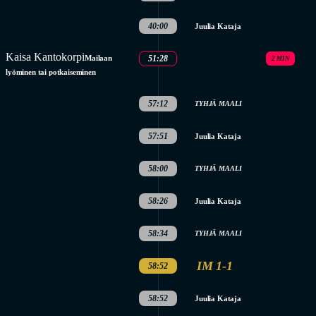
40:00
Juulia Kataja
Kaisa Kantokorpi
Mailaan
51:28
2 MIN
lyöminen tai potkaiseminen
57:12
TYHJÄ MAALI
57:51
Juulia Kataja
58:00
TYHJÄ MAALI
58:26
Juulia Kataja
58:34
TYHJÄ MAALI
IM 1-1
58:52
58:52
Juulia Kataja