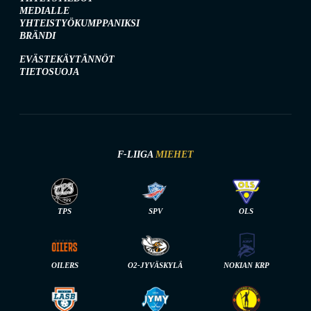
MEDIALLE
YHTEISTYÖKUMPPANIKSI
BRÄNDI
EVÄSTEKÄYTÄNNÖT
TIETOSUOJA
F-LIIGA
MIEHET
TPS
SPV
OLS
OILERS
O2-JYVÄSKYLÄ
NOKIAN KRP