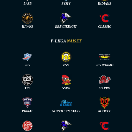
LASB
JYMY
INDIANS
HAWKS
ERÄVIIKINGIT
CLASSIC
F-LIIGA
NAISET
SPV
PSS
SBS WIRMO
TPS
SSRA
SB-PRO
PIRKAT
NORTHERN STARS
KOOVEE