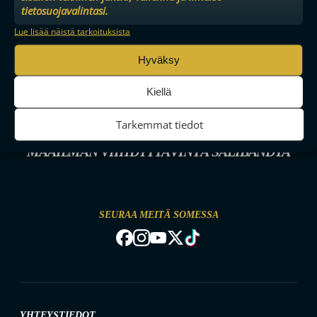
tietosuojavalintasi.
Lue lisää näistä tarkoituksista
Hyväksy
Kiellä
Tarkemmat tiedot
MAAILMAN VIIHDYTTÄVINTÄ SALIBANDYA
SEURAA MEITÄ SOMESSA
YHTEYSTIEDOT