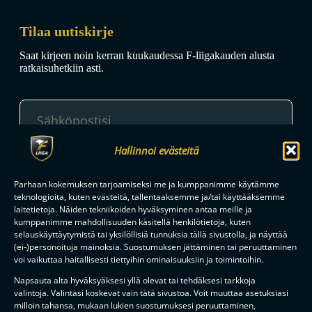
Tilaa uutiskirje
Saat kirjeen noin kerran kuukaudessa F-liigakauden alusta
ratkaisuhetkiin asti.
Hallinnoi evästeitä
TILAA
Parhaan kokemuksen tarjoamiseksi me ja kumppanimme käytämme
teknologioita, kuten evästeitä, tallentaaksemme ja/tai käyttääksemme
laitetietoja. Näiden tekniikoiden hyväksyminen antaa meille ja
F-LIIGAN
KUMPPANIT
kumppanimme mahdollisuuden käsitellä henkilötietoja, kuten
selauskäyttäytymistä tai yksilöllisiä tunnuksia tällä sivustolla, ja näyttää
(ei-)personoituja mainoksia. Suostumuksen jättäminen tai peruuttaminen
voi vaikuttaa haitallisesti tiettyihin ominaisuuksiin ja toimintoihin.
Napsauta alta hyväksyäksesi yllä olevat tai tehdäksesi tarkkoja
valintoja. Valintasi koskevat vain tätä sivustoa. Voit muuttaa asetuksiasi
milloin tahansa, mukaan lukien suostumuksesi peruuttaminen,