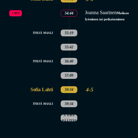
Joanna Saarinen
54:44
Mailaan
2 MIN
lyöminen tai potkaiseminen
55:19
TYHJÄ MAALI
55:42
56:40
TYHJÄ MAALI
57:09
4-5
Sofia Lahti
59:34
59:34
TYHJÄ MAALI
3. ERÄ
PÄÄTTYI