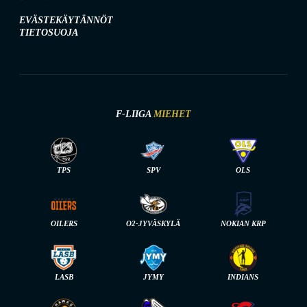
EVÄSTEKÄYTÄNNÖT
TIETOSUOJA
F-LIIGA
MIEHET
TPS
SPV
OLS
OILERS
O2-JYVÄSKYLÄ
NOKIAN KRP
LASB
JYMY
INDIANS