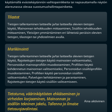
käyttämällä evästekäytännön vaihtopainikkeita tai napsauttamalla näytön
alareunassa olevaa suostumushallintapainiketta.
Tilastot
Tietojen tallentaminen laitteelle ja/tai laitteella olevien tietojen
käyttö, Mainonnan tehokkuuden mittaaminen, Sisällön tehokkuuden
mittaaminen, Yleisöjen ymmärtäminen eri lähteistä peräisin olevien
tietojen, tilastojen tai yhdistelmien avulla.
Markkinointi
Tietojen tallentaminen laitteelle ja/tai laitteella olevien tietojen
käyttö, Rajoitettujen tietojen käyttö mainosten valitsemiseksi,
Personoidun mainosprofiilin muodostaminen, Profiilien käyttö
kohdennetun mainonnan valitsemiseksi, Personoidun sisältöprofiilin
muodostaminen, Profiilien käyttö personoidun sisällön
valitsemiseksi, Palvelujen kehittäminen ja parantaminen,
Rajoitettujen tietojen käyttö sisällön valitsemiseen.
Tietoturva, väärinkäytösten ehkäiseminen ja
virheiden korjaaminen, Mainonnan ja
Aina aktiivinen
sisällön tekninen jakelu, Tallenna ja ilmaise
tietosuojavalintasi.