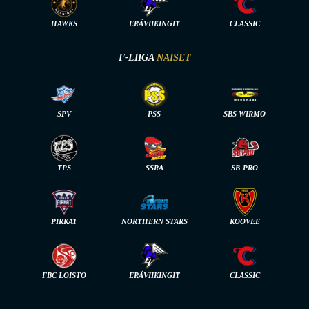
HAWKS
ERÄVIIKINGIT
CLASSIC
F-LIIGA
NAISET
SPV
PSS
SBS WIRMO
TPS
SSRA
SB-PRO
PIRKAT
NORTHERN STARS
KOOVEE
FBC LOISTO
ERÄVIIKINGIT
CLASSIC