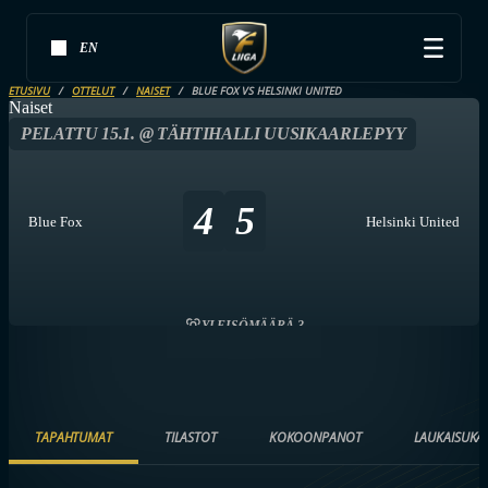
EN
ETUSIVU
OTTELUT
NAISET
BLUE FOX VS HELSINKI UNITED
Naiset
PELATTU 15.1. @ TÄHTIHALLI UUSIKAARLEPYY
4
5
Blue Fox
Helsinki United
YLEISÖMÄÄRÄ 3
TAPAHTUMAT
TILASTOT
KOKOONPANOT
LAUKAISUKA