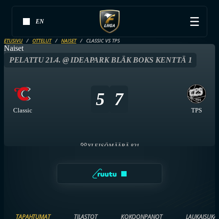
EN
ETUSIVU
OTTELUT
NAISET
CLASSIC VS TPS
Naiset
PELATTU 21.4. @ IDEAPARK BLÄK BOKS KENTTÄ 1
5
7
Classic
TPS
YLEISÖMÄÄRÄ 821
TAPAHTUMAT
TILASTOT
KOKOONPANOT
LAUKAISUKA