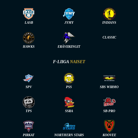
LASB
JYMY
INDIANS
CLASSIC
HAWKS
ERÄVIIKINGIT
F-LIIGA
NAISET
SPV
PSS
SBS WIRMO
TPS
SSRA
SB-PRO
PIRKAT
NORTHERN STARS
KOOVEE