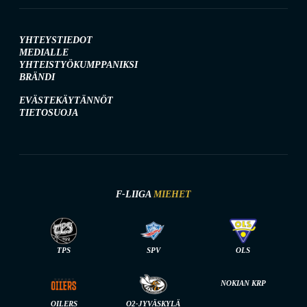
YHTEYSTIEDOT
MEDIALLE
YHTEISTYÖKUMPPANIKSI
BRÄNDI
EVÄSTEKÄYTÄNNÖT
TIETOSUOJA
F-LIIGA
MIEHET
TPS
SPV
OLS
NOKIAN KRP
OILERS
O2-JYVÄSKYLÄ