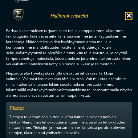
Hallinnoi evästeitä
Parhaan kokemuksen tarjoamiseksi me ja kumppanimme käytämme
teknologioita, kuten evästeitä, tallentaaksemme ja/tai käyttääksemme
laitetietoja. Näiden tekniikoiden hyväksyminen antaa meille ja
kumppanimme mahdollisuuden käsitellä henkilötietoja, kuten
selauskäyttäytymistä tai yksilöllisiä tunnuksia tällä sivustolla, ja näyttää
(ei-)personoituja mainoksia. Suostumuksen jättäminen tai peruuttaminen
voi vaikuttaa haitallisesti tiettyihin ominaisuuksiin ja toimintoihin.
Napsauta alta hyväksyäksesi yllä olevat tai tehdäksesi tarkkoja
valintoja. Valintasi koskevat vain tätä sivustoa. Voit muuttaa asetuksiasi
milloin tahansa, mukaan lukien suostumuksesi peruuttaminen,
MAAILMAN VIIHDYTTÄVINTÄ SALIBANDYA
käyttämällä evästekäytännön vaihtopainikkeita tai napsauttamalla näytön
alareunassa olevaa suostumushallintapainiketta.
Tilastot
SEURAA MEITÄ SOMESSA
Tietojen tallentaminen laitteelle ja/tai laitteella olevien tietojen
käyttö, Mainonnan tehokkuuden mittaaminen, Sisällön tehokkuuden
mittaaminen, Yleisöjen ymmärtäminen eri lähteistä peräisin olevien
tietojen, tilastojen tai yhdistelmien avulla.