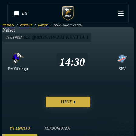
EN
ETUSIVU
OTTELUT
NAISET
ERÄVIIKINGIT VS SPV
Naiset
6.2. @ MOSAHALLI KENTTÄ 1
TULOSSA
14:30
EräViikingit
SPV
LIPUT
YHTEENVETO
KOKOONPANOT