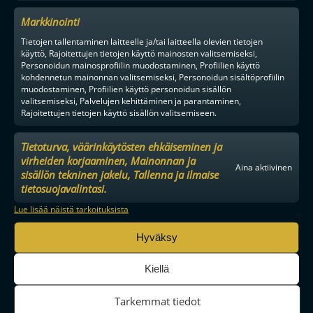
Markkinointi
Tietojen tallentaminen laitteelle ja/tai laitteella olevien tietojen
YHTEYSTIEDOT
käyttö, Rajoitettujen tietojen käyttö mainosten valitsemiseksi,
MEDIALLE
Personoidun mainosprofiilin muodostaminen, Profiilien käyttö
YHTEISTYÖKUMPPANIKSI
kohdennetun mainonnan valitsemiseksi, Personoidun sisältöprofiilin
BRÄNDI
muodostaminen, Profiilien käyttö personoidun sisällön
valitsemiseksi, Palvelujen kehittäminen ja parantaminen,
EVÄSTEKÄYTÄNNÖT
Rajoitettujen tietojen käyttö sisällön valitsemiseen.
TIETOSUOJA
Tietoturva, väärinkäytösten ehkäiseminen ja
virheiden korjaaminen, Mainonnan ja
Aina aktiivinen
sisällön tekninen jakelu, Tallenna ja ilmaise
tietosuojavalintasi.
F-LIIGA
MIEHET
Lue lisää näistä tarkoituksista
Hyväksy
TPS
SPV
OLS
Kiellä
Tarkemmat tiedot
OILERS
O2-JYVÄSKYLÄ
NOKIAN KRP