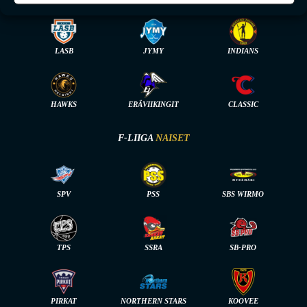
LASB
JYMY
INDIANS
HAWKS
ERÄVIIKINGIT
CLASSIC
F-LIIGA
NAISET
SPV
PSS
SBS WIRMO
TPS
SSRA
SB-PRO
PIRKAT
NORTHERN STARS
KOOVEE