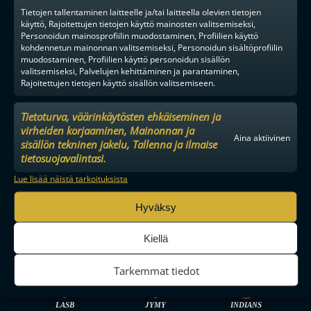
YHTEISTYÖKUMPPANIKSI
Tietojen tallentaminen laitteelle ja/tai laitteella olevien tietojen
BRÄNDI
käyttö, Rajoitettujen tietojen käyttö mainosten valitsemiseksi,
Personoidun mainosprofiilin muodostaminen, Profiilien käyttö
EVÄSTEKÄYTÄNNÖT
kohdennetun mainonnan valitsemiseksi, Personoidun sisältöprofiilin
TIETOSUOJA
muodostaminen, Profiilien käyttö personoidun sisällön
valitsemiseksi, Palvelujen kehittäminen ja parantaminen,
Rajoitettujen tietojen käyttö sisällön valitsemiseen.
Tietoturva, väärinkäytösten ehkäiseminen ja
virheiden korjaaminen, Mainonnan ja
Aina aktiivinen
F-LIIGA
MIEHET
sisällön tekninen jakelu, Tallenna ja ilmaise
tietosuojavalintasi.
Lue lisää näistä tarkoituksista
TPS
SPV
OLS
Hyväksy
Kiellä
OILERS
O2-JYVÄSKYLÄ
NOKIAN KRP
Tarkemmat tiedot
LASB
JYMY
INDIANS