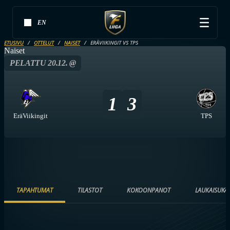
EN
ETUSIVU
OTTELUT
NAISET
ERÄVIIKINGIT VS TPS
Naiset
PELATTU 20.12. @
1
3
EräViikingit
TPS
TAPAHTUMAT
TILASTOT
KOKOONPANOT
LAUKAISUKA