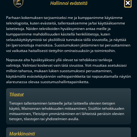
Hallinnoi evästeitä
Parhaan kokemuksen tarjoamiseksi me ja kumppanimme käytämme
teknologioita, kuten evästeitä, tallentaaksemme ja/tai käyttääksemme
laitetietoja. Näiden tekniikoiden hyväksyminen antaa meille ja
kumppanimme mahdollisuuden käsitellä henkilötietoja, kuten
selauskäyttäytymistä tai yksilöllisiä tunnuksia tällä sivustolla, ja näyttää
(ei-)personoituja mainoksia. Suostumuksen jättäminen tai peruuttaminen
voi vaikuttaa haitallisesti tiettyihin ominaisuuksiin ja toimintoihin.
MAAILMAN VIIHDYTTÄVINTÄ SALIBANDYA
Napsauta alta hyväksyäksesi yllä olevat tai tehdäksesi tarkkoja
valintoja. Valintasi koskevat vain tätä sivustoa. Voit muuttaa asetuksiasi
milloin tahansa, mukaan lukien suostumuksesi peruuttaminen,
käyttämällä evästekäytännön vaihtopainikkeita tai napsauttamalla näytön
alareunassa olevaa suostumushallintapainiketta.
SEURAA MEITÄ SOMESSA
Tilastot
Tietojen tallentaminen laitteelle ja/tai laitteella olevien tietojen
käyttö, Mainonnan tehokkuuden mittaaminen, Sisällön tehokkuuden
mittaaminen, Yleisöjen ymmärtäminen eri lähteistä peräisin olevien
tietojen, tilastojen tai yhdistelmien avulla.
YHTEYSTIEDOT
Markkinointi
MEDIALLE