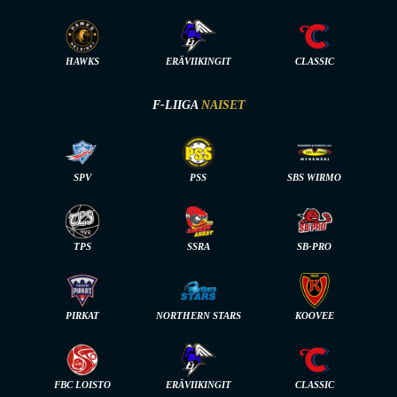
HAWKS
ERÄVIIKINGIT
CLASSIC
F-LIIGA
NAISET
SPV
PSS
SBS WIRMO
TPS
SSRA
SB-PRO
PIRKAT
NORTHERN STARS
KOOVEE
FBC LOISTO
ERÄVIIKINGIT
CLASSIC