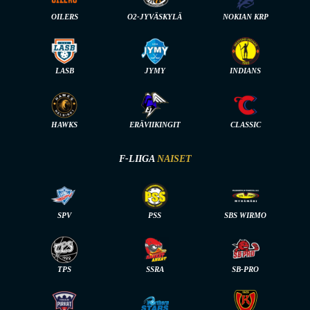
OILERS
O2-JYVÄSKYLÄ
NOKIAN KRP
LASB
JYMY
INDIANS
HAWKS
ERÄVIIKINGIT
CLASSIC
F-LIIGA
NAISET
SPV
PSS
SBS WIRMO
TPS
SSRA
SB-PRO