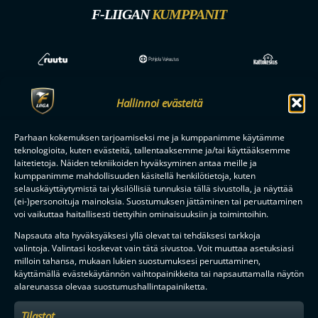
F-LIIGAN
KUMPPANIT
Hallinnoi evästeitä
Parhaan kokemuksen tarjoamiseksi me ja kumppanimme käytämme
teknologioita, kuten evästeitä, tallentaaksemme ja/tai käyttääksemme
laitetietoja. Näiden tekniikoiden hyväksyminen antaa meille ja
kumppanimme mahdollisuuden käsitellä henkilötietoja, kuten
selauskäyttäytymistä tai yksilöllisiä tunnuksia tällä sivustolla, ja näyttää
(ei-)personoituja mainoksia. Suostumuksen jättäminen tai peruuttaminen
voi vaikuttaa haitallisesti tiettyihin ominaisuuksiin ja toimintoihin.
Napsauta alta hyväksyäksesi yllä olevat tai tehdäksesi tarkkoja
valintoja. Valintasi koskevat vain tätä sivustoa. Voit muuttaa asetuksiasi
milloin tahansa, mukaan lukien suostumuksesi peruuttaminen,
käyttämällä evästekäytännön vaihtopainikkeita tai napsauttamalla näytön
alareunassa olevaa suostumushallintapainiketta.
Tilastot