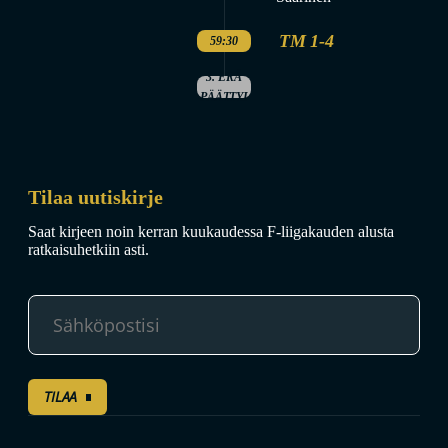
TM 1-4
59:30
3. ERÄ
PÄÄTTYI
Tilaa uutiskirje
Saat kirjeen noin kerran kuukaudessa F-liigakauden alusta
ratkaisuhetkiin asti.
TILAA