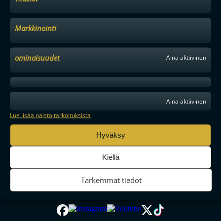
Markkinointi
ominaisuudet
Aina aktiivinen
Aina aktiivinen
Lue lisää näistä tarkoituksista
Hyväksy
MAAILMAN VIIHDYTTÄVINTÄ SALIBANDYA
Kiellä
Tarkemmat tiedot
SEURAA MEITÄ SOMESSA