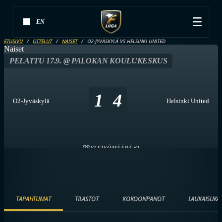
EN
ETUSIVU
OTTELUT
NAISET
O2-JYVÄSKYLÄ VS HELSINKI UNITED
Naiset
PELATTU 17.9. @ PALOKAN KOULUKESKUS
1
4
O2-Jyväskylä
Helsinki United
YLEISÖMÄÄRÄ 61
TAPAHTUMAT
TILASTOT
KOKOONPANOT
LAUKAISUKA