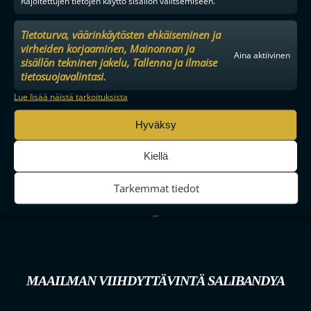
Rajoitettujen tietojen käyttö sisällön valitsemiseen.
Tietoturva, väärinkäytösten ehkäiseminen ja
virheiden korjaaminen, Mainonnan ja
Aina aktiivinen
sisällön tekninen jakelu, Tallenna ja ilmaise
tietosuojavalintasi.
Lue lisää näistä tarkoituksista
Hyväksy
Kiellä
Tarkemmat tiedot
MAAILMAN VIIHDYTTÄVINTÄ SALIBANDYA