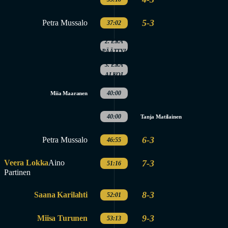
5-3
Petra Mussalo
37:02
2. ERÄ
PÄÄTTYI
3. ERÄ
ALKOI
40:00
Miia Maaranen
40:00
Tanja Matilainen
6-3
Petra Mussalo
46:55
Veera Lokka
Aino
7-3
51:16
Partinen
8-3
Saana Karilahti
52:01
9-3
Miisa Turunen
53:13