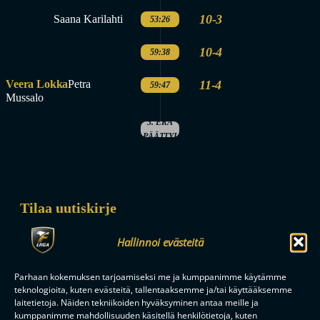
10-3
Saana Karilahti
53:26
10-4
59:38
Veera Lokka
Petra
11-4
59:47
Mussalo
3. ERÄ
PÄÄTTYI
Tilaa uutiskirje
Saat kirjeen noin kerran kuukaudessa F-liigakauden alusta
Hallinnoi evästeitä
ratkaisuhetkiin asti.
Parhaan kokemuksen tarjoamiseksi me ja kumppanimme käytämme
teknologioita, kuten evästeitä, tallentaaksemme ja/tai käyttääksemme
laitetietoja. Näiden tekniikoiden hyväksyminen antaa meille ja
kumppanimme mahdollisuuden käsitellä henkilötietoja, kuten