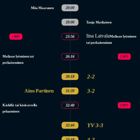
20:00
Miia Maaranen
20:00
Tanja Matilainen
Iina Latvala
23:56
Mailaan lyöminen
2 MIN
tai potkaiseminen
Mailaan lyöminen tai
26:16
2 MIN
potkaiseminen
2-2
30:18
3-2
Aino Partinen
31:39
Kädellä tai käsivarrella
32:40
2 MIN
pelaaminen
YV 3-3
32:44
4-3
33:18