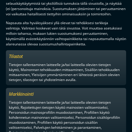
selauskäyttäytymistä tai yksilöllisiä tunnuksia tällä sivustolla, ja näyttää
(ei-)personoituja mainoksia. Suostumuksen jättäminen tai peruuttaminen
TILAA
voi vaikuttaa haitallisesti tiettyihin ominaisuuksiin ja toimintoihin.
Napsauta alta hyväksyäksesi yllä olevat tai tehdäksesi tarkkoja
valintoja. Valintasi koskevat vain tätä sivustoa. Voit muuttaa asetuksiasi
F-LIIGAN
KUMPPANIT
milloin tahansa, mukaan lukien suostumuksesi peruuttaminen,
käyttämällä evästekäytännön vaihtopainikkeita tai napsauttamalla näytön
alareunassa olevaa suostumushallintapainiketta.
Tilastot
Tietojen tallentaminen laitteelle ja/tai laitteella olevien tietojen
käyttö, Mainonnan tehokkuuden mittaaminen, Sisällön tehokkuuden
mittaaminen, Yleisöjen ymmärtäminen eri lähteistä peräisin olevien
tietojen, tilastojen tai yhdistelmien avulla.
Markkinointi
Tietojen tallentaminen laitteelle ja/tai laitteella olevien tietojen
käyttö, Rajoitettujen tietojen käyttö mainosten valitsemiseksi,
Personoidun mainosprofiilin muodostaminen, Profiilien käyttö
kohdennetun mainonnan valitsemiseksi, Personoidun sisältöprofiilin
muodostaminen, Profiilien käyttö personoidun sisällön
valitsemiseksi, Palvelujen kehittäminen ja parantaminen,