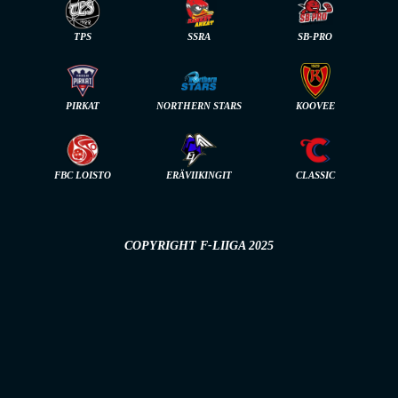
TPS
SSRA
SB-PRO
PIRKAT
NORTHERN STARS
KOOVEE
FBC LOISTO
ERÄVIIKINGIT
CLASSIC
COPYRIGHT F-LIIGA 2025