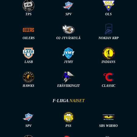
TPS
SPV
OLS
OILERS
O2-JYVÄSKYLÄ
NOKIAN KRP
LASB
JYMY
INDIANS
HAWKS
ERÄVIIKINGIT
CLASSIC
F-LIIGA
NAISET
SPV
PSS
SBS WIRMO