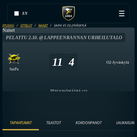
EN
ETUSIVU
OTTELUT
NAISET
SAIPA VS O2-JYVÄSKYLÄ
Naiset
PELATTU 2.10. @ LAPPEENRANNAN URHEILUTALO
11
4
O2-Jyväskylä
SaiPa
YLEISÖMÄÄRÄ 122
TAPAHTUMAT
TILASTOT
KOKOONPANOT
LAUKAISUKA