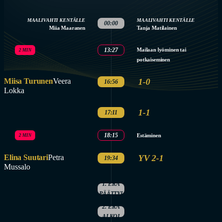
MAALIVAHTI KENTÄLLE
MAALIVAHTI KENTÄLLE
00:00
Miia Maaranen
Tanja Matilainen
13:27
Mailaan lyöminen tai
2 MIN
potkaiseminen
Miisa Turunen
Veera
1-0
16:56
Lokka
1-1
17:11
18:15
Estäminen
2 MIN
Elina Suutari
Petra
YV 2-1
19:34
Mussalo
1. ERÄ
PÄÄTTYI
2. ERÄ
ALKOI