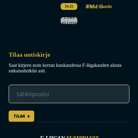
TM 1-5
Jenna Saario
59:25
3. ERÄ
PÄÄTTYI
Tilaa uutiskirje
Saat kirjeen noin kerran kuukaudessa F-liigakauden alusta
ratkaisuhetkiin asti.
TILAA
F-LIIGAN
KUMPPANIT