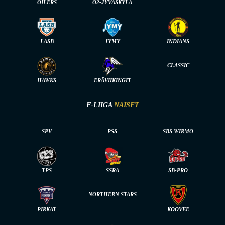
OILERS
O2-JYVÄSKYLÄ
LASB
JYMY
INDIANS
CLASSIC
HAWKS
ERÄVIIKINGIT
F-LIIGA
NAISET
SPV
PSS
SBS WIRMO
TPS
SSRA
SB-PRO
NORTHERN STARS
PIRKAT
KOOVEE