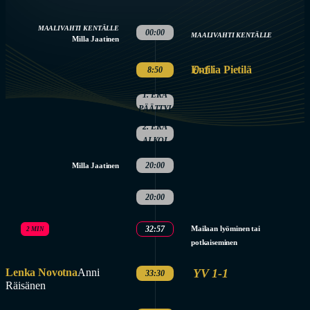
MAALIVAHTI KENTÄLLE
00:00
MAALIVAHTI KENTÄLLE
Milla Jaatinen
0-1
Emilia Pietilä
8:50
1. ERÄ
PÄÄTTYI
2. ERÄ
ALKOI
20:00
Milla Jaatinen
20:00
32:57
Mailaan lyöminen tai
2 MIN
potkaiseminen
Lenka Novotna
Anni
YV 1-1
33:30
Räisänen