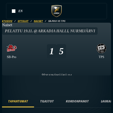
EN
ETUSIVU
OTTELUT
NAISET
SB-PRO VS TPS
Naiset
PELATTU 19.11. @ ARKADIA HALLI, NURMIJÄRVI
1
5
SB-Pro
TPS
YLEISÖMÄÄRÄ 114
TAPAHTUMAT
TILASTOT
KOKOONPANOT
LAUKAI