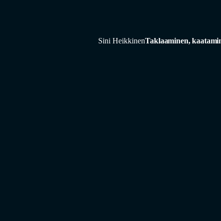
Sini Heikkinen
Taklaaminen, kaatami