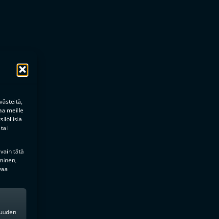
ästeitä,
aa meille
ilöllisiä
tai
 vain tätä
minen,
vaa
kkuuden
inen