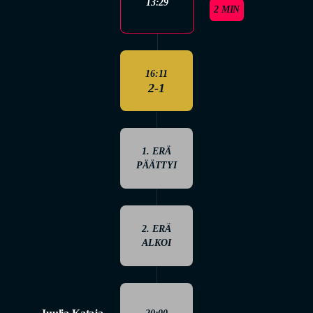
13:29
2 MIN
16:11
2-1
1. ERÄ
PÄÄTTYI
2. ERÄ
ALKOI