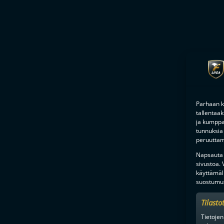
Parhaan k
tallentaa
ja kumppan
tunnuksia 
peruuttami
Napsauta a
sivustoa.
käyttämäl
suostumus
Tilasto
Tietojen