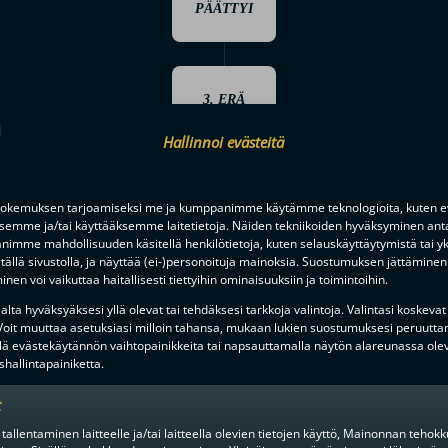
PÄÄTTYI
3. ERÄ
ALKOI
Hallinnoi evästeitä
okemuksen tarjoamiseksi me ja kumppanimme käytämme teknologioita, kuten ev
Juulia Kataja
40:00
ksemme ja/tai käyttääksemme laitetietoja. Näiden tekniikoiden hyväksyminen ant
imme mahdollisuuden käsitellä henkilötietoja, kuten selauskäyttäytymistä tai yks
tällä sivustolla, ja näyttää (ei-)personoituja mainoksia. Suostumuksen jättäminen 
nen voi vaikuttaa haitallisesti tiettyihin ominaisuuksiin ja toimintoihin.
lta hyväksyäksesi yllä olevat tai tehdäksesi tarkkoja valintoja. Valintasi koskevat
 Voit muuttaa asetuksiasi milloin tahansa, mukaan lukien suostumuksesi peruutta
40:00
lä evästekäytännön vaihtopainikkeita tai napsauttamalla näytön alareunassa ole
hallintapainiketta.
t
43:16
 tallentaminen laitteelle ja/tai laitteella olevien tietojen käyttö, Mainonnan teho
Sofia Lahti
Sofiina Sut