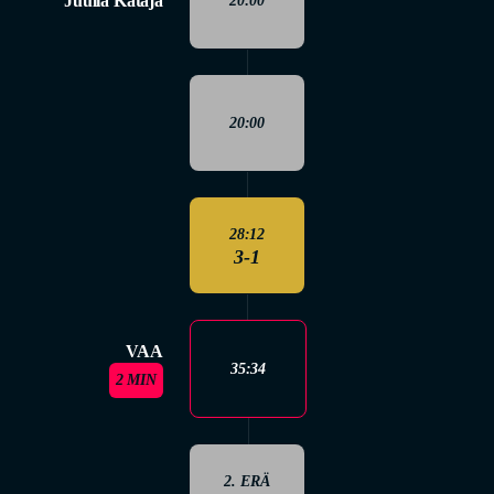
Juulia Kataja
20:00
20:00
28:12
3-1
VAA
35:34
2 MIN
2. ERÄ