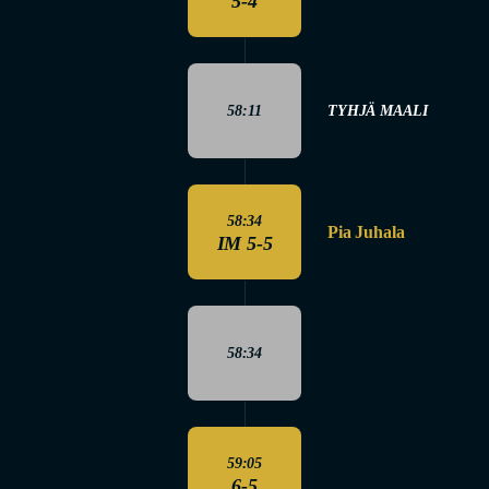
5-4
58:11
TYHJÄ MAALI
58:34
Pia Juhala
IM 5-5
58:34
59:05
6-5