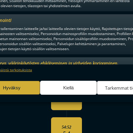
inen, Sisällön tehokkuuden mittaaminen, Yleisöjen ymmärtäminen eri lähteistä
3-2
 olevien tietojen, tilastojen tai yhdistelmien avulla.
nointi
44:01
tallentaminen laitteelle ja/tai laitteella olevien tietojen käyttö, Rajoitettujen tietoj
Sini Heikkinen
ainosten valitsemiseksi, Personoidun mainosprofiilin muodostaminen, Profiilien 
4-2
tun mainonnan valitsemiseksi, Personoidun sisältöprofiilin muodostaminen, Prof
ersonoidun sisällön valitsemiseksi, Palvelujen kehittäminen ja parantaminen,
tujen tietojen käyttö sisällön valitsemiseen.
53:31
urva, väärinkäytösten ehkäiseminen ja virheiden korjaaminen,
5-2
an ja sisällön tekninen jakelu, Tallenna ja ilmaise
Aina a
näistä tarkoituksista
ojavalintasi.
Tarkemmat ti
Hyväksy
Kiellä
53:46
Alma Hedman
Pia Juh
5-3
54:52