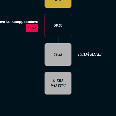
nen tai kamppaaminen
59:05
2 MIN
59:23
TYHJÄ MAALI
3. ERÄ
PÄÄTTYI