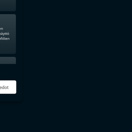
en
käyttö
iilien
ktiivinen
edot
ala