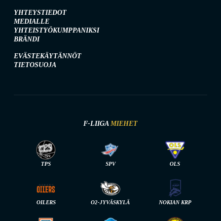
YHTEYSTIEDOT
MEDIALLE
YHTEISTYÖKUMPPANIKSI
BRÄNDI
EVÄSTEKÄYTÄNNÖT
TIETOSUOJA
F-LIIGA
MIEHET
TPS
SPV
OLS
OILERS
O2-JYVÄSKYLÄ
NOKIAN KRP