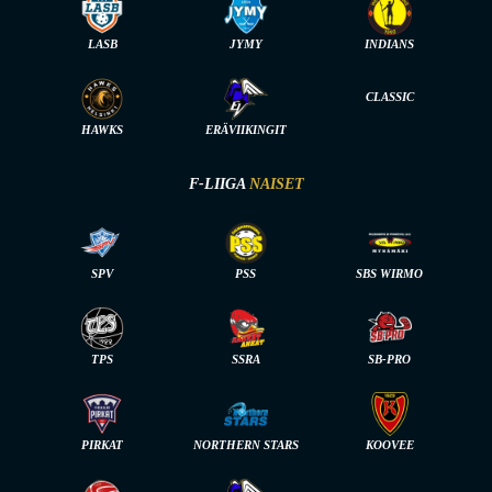
LASB
JYMY
INDIANS
CLASSIC
HAWKS
ERÄVIIKINGIT
F-LIIGA
NAISET
SPV
PSS
SBS WIRMO
TPS
SSRA
SB-PRO
PIRKAT
NORTHERN STARS
KOOVEE