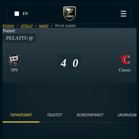
EN
ETUSIVU
OTTELUT
NAISET
TPS VS CLASSIC
Naiset
PELATTU @
4
0
TPS
Classic
TAPAHTUMAT
TILASTOT
KOKOONPANOT
LAUKAISUKA