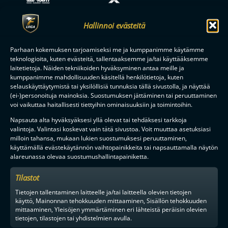
Hallinnoi evästeitä
Parhaan kokemuksen tarjoamiseksi me ja kumppanimme käytämme
teknologioita, kuten evästeitä, tallentaaksemme ja/tai käyttääksemme
laitetietoja. Näiden tekniikoiden hyväksyminen antaa meille ja
kumppanimme mahdollisuuden käsitellä henkilötietoja, kuten
selauskäyttäytymistä tai yksilöllisiä tunnuksia tällä sivustolla, ja näyttää
(ei-)personoituja mainoksia. Suostumuksen jättäminen tai peruuttaminen
voi vaikuttaa haitallisesti tiettyihin ominaisuuksiin ja toimintoihin.
Napsauta alta hyväksyäksesi yllä olevat tai tehdäksesi tarkkoja
valintoja. Valintasi koskevat vain tätä sivustoa. Voit muuttaa asetuksiasi
MAAILMAN VIIHDYTTÄVINTÄ SALIBANDYA
milloin tahansa, mukaan lukien suostumuksesi peruuttaminen,
käyttämällä evästekäytännön vaihtopainikkeita tai napsauttamalla näytön
alareunassa olevaa suostumushallintapainiketta.
Tilastot
SEURAA MEITÄ SOMESSA
Tietojen tallentaminen laitteelle ja/tai laitteella olevien tietojen
käyttö, Mainonnan tehokkuuden mittaaminen, Sisällön tehokkuuden
mittaaminen, Yleisöjen ymmärtäminen eri lähteistä peräisin olevien
tietojen, tilastojen tai yhdistelmien avulla.