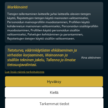
Markkinointi
Tietojen tallentaminen laitteelle ja/tai laitteella olevien tietojen
YHTEYSTIEDOT
käyttö, Rajoitettujen tietojen käyttö mainosten valitsemiseksi,
MEDIALLE
Personoidun mainosprofiilin muodostaminen, Profiilien käyttö
YHTEISTYÖKUMPPANIKSI
kohdennetun mainonnan valitsemiseksi, Personoidun sisältöprofiilin
BRÄNDI
muodostaminen, Profiilien käyttö personoidun sisällön
valitsemiseksi, Palvelujen kehittäminen ja parantaminen,
EVÄSTEKÄYTÄNNÖT
Rajoitettujen tietojen käyttö sisällön valitsemiseen.
TIETOSUOJA
Tietoturva, väärinkäytösten ehkäiseminen ja
virheiden korjaaminen, Mainonnan ja
Aina aktiivinen
sisällön tekninen jakelu, Tallenna ja ilmaise
tietosuojavalintasi.
F-LIIGA
MIEHET
Lue lisää näistä tarkoituksista
Hyväksy
TPS
SPV
OLS
Kiellä
Tarkemmat tiedot
OILERS
O2-JYVÄSKYLÄ
NOKIAN KRP