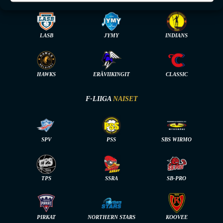
LASB
JYMY
INDIANS
HAWKS
ERÄVIIKINGIT
CLASSIC
F-LIIGA
NAISET
SPV
PSS
SBS WIRMO
TPS
SSRA
SB-PRO
PIRKAT
NORTHERN STARS
KOOVEE