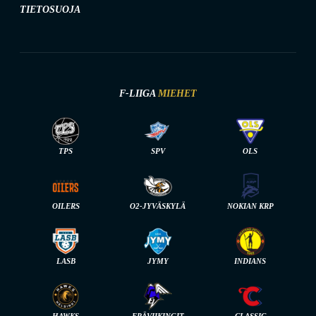
TIETOSUOJA
F-LIIGA
MIEHET
TPS
SPV
OLS
OILERS
O2-JYVÄSKYLÄ
NOKIAN KRP
LASB
JYMY
INDIANS