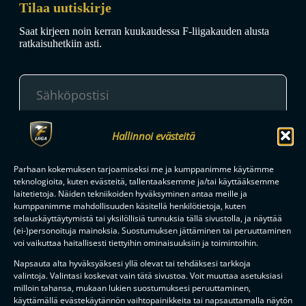
Tilaa uutiskirje
Saat kirjeen noin kerran kuukaudessa F-liigakauden alusta
ratkaisuhetkiin asti.
Hallinnoi evästeitä
TILAA
Parhaan kokemuksen tarjoamiseksi me ja kumppanimme käytämme
teknologioita, kuten evästeitä, tallentaaksemme ja/tai käyttääksemme
F-LIIGAN
KUMPPANIT
laitetietoja. Näiden tekniikoiden hyväksyminen antaa meille ja
kumppanimme mahdollisuuden käsitellä henkilötietoja, kuten
selauskäyttäytymistä tai yksilöllisiä tunnuksia tällä sivustolla, ja näyttää
(ei-)personoituja mainoksia. Suostumuksen jättäminen tai peruuttaminen
voi vaikuttaa haitallisesti tiettyihin ominaisuuksiin ja toimintoihin.
Napsauta alta hyväksyäksesi yllä olevat tai tehdäksesi tarkkoja
valintoja. Valintasi koskevat vain tätä sivustoa. Voit muuttaa asetuksiasi
milloin tahansa, mukaan lukien suostumuksesi peruuttaminen,
käyttämällä evästekäytännön vaihtopainikkeita tai napsauttamalla näytön