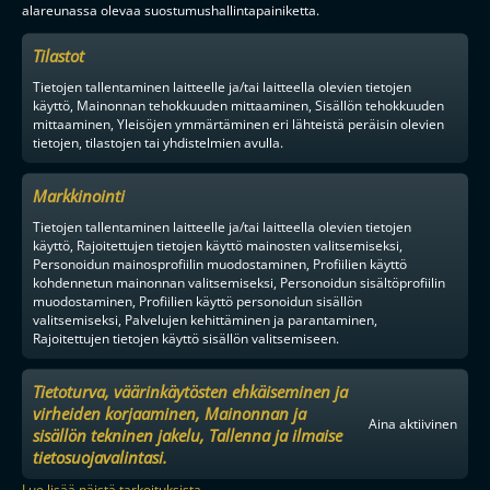
alareunassa olevaa suostumushallintapainiketta.
Tilastot
Tietojen tallentaminen laitteelle ja/tai laitteella olevien tietojen
käyttö, Mainonnan tehokkuuden mittaaminen, Sisällön tehokkuuden
mittaaminen, Yleisöjen ymmärtäminen eri lähteistä peräisin olevien
tietojen, tilastojen tai yhdistelmien avulla.
Markkinointi
Tietojen tallentaminen laitteelle ja/tai laitteella olevien tietojen
käyttö, Rajoitettujen tietojen käyttö mainosten valitsemiseksi,
Personoidun mainosprofiilin muodostaminen, Profiilien käyttö
kohdennetun mainonnan valitsemiseksi, Personoidun sisältöprofiilin
muodostaminen, Profiilien käyttö personoidun sisällön
valitsemiseksi, Palvelujen kehittäminen ja parantaminen,
Rajoitettujen tietojen käyttö sisällön valitsemiseen.
Tietoturva, väärinkäytösten ehkäiseminen ja
virheiden korjaaminen, Mainonnan ja
Aina aktiivinen
sisällön tekninen jakelu, Tallenna ja ilmaise
tietosuojavalintasi.
Lue lisää näistä tarkoituksista