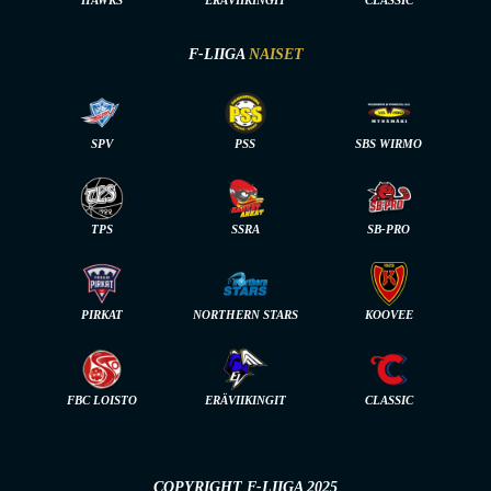
HAWKS
ERÄVIIKINGIT
CLASSIC
F-LIIGA
NAISET
SPV
PSS
SBS WIRMO
TPS
SSRA
SB-PRO
PIRKAT
NORTHERN STARS
KOOVEE
FBC LOISTO
ERÄVIIKINGIT
CLASSIC
COPYRIGHT F-LIIGA 2025