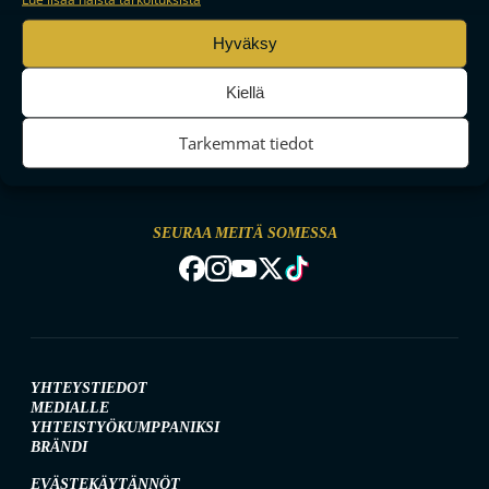
Hyväksy
Kiellä
MAAILMAN VIIHDYTTÄVINTÄ SALIBANDYA
Tarkemmat tiedot
SEURAA MEITÄ SOMESSA
YHTEYSTIEDOT
MEDIALLE
YHTEISTYÖKUMPPANIKSI
BRÄNDI
EVÄSTEKÄYTÄNNÖT