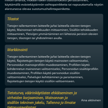
milloin tahansa, mukaan lukien suostumuksesi peruuttaminen,
käyttämällä evästekäytännön vaihtopainikkeita tai napsauttamalla näytön
alareunassa olevaa suostumushallintapainiketta.
Tilastot
Tietojen tallentaminen laitteelle ja/tai laitteella olevien tietojen
käyttö, Mainonnan tehokkuuden mittaaminen, Sisällön tehokkuuden
mittaaminen, Yleisöjen ymmärtäminen eri lähteistä peräisin olevien
tietojen, tilastojen tai yhdistelmien avulla.
Markkinointi
Tietojen tallentaminen laitteelle ja/tai laitteella olevien tietojen
käyttö, Rajoitettujen tietojen käyttö mainosten valitsemiseksi,
Personoidun mainosprofiilin muodostaminen, Profiilien käyttö
kohdennetun mainonnan valitsemiseksi, Personoidun sisältöprofiilin
muodostaminen, Profiilien käyttö personoidun sisällön
valitsemiseksi, Palvelujen kehittäminen ja parantaminen,
Rajoitettujen tietojen käyttö sisällön valitsemiseen.
Tietoturva, väärinkäytösten ehkäiseminen ja
virheiden korjaaminen, Mainonnan ja
Aina aktiivinen
sisällön tekninen jakelu, Tallenna ja ilmaise
tietosuojavalintasi.