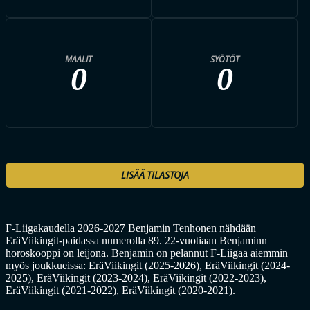
MAALIT
SYÖTÖT
0
0
LISÄÄ TILASTOJA
F-Liigakaudella 2026-2027 Benjamin Tenhonen nähdään
EräViikingit-paidassa numerolla 89. 22-vuotiaan Benjaminn
horoskooppi on leijona. Benjamin on pelannut F-Liigaa aiemmin
myös joukkueissa: EräViikingit (2025-2026), EräViikingit (2024-
2025), EräViikingit (2023-2024), EräViikingit (2022-2023),
EräViikingit (2021-2022), EräViikingit (2020-2021).