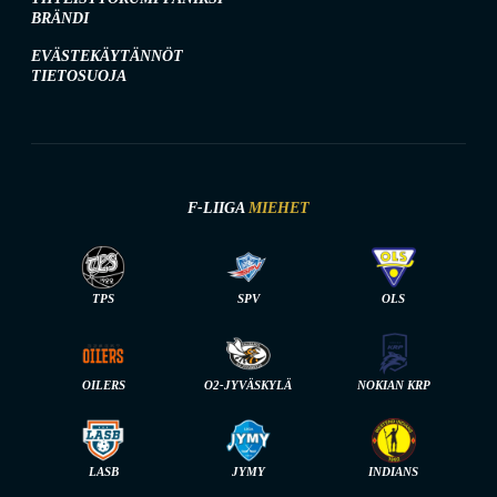
BRÄNDI
EVÄSTEKÄYTÄNNÖT
TIETOSUOJA
F-LIIGA
MIEHET
TPS
SPV
OLS
OILERS
O2-JYVÄSKYLÄ
NOKIAN KRP
LASB
JYMY
INDIANS