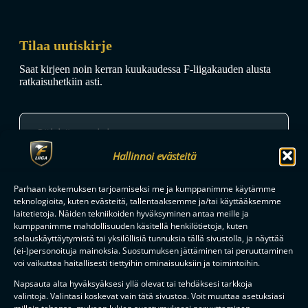
Tilaa uutiskirje
Saat kirjeen noin kerran kuukaudessa F-liigakauden alusta
ratkaisuhetkiin asti.
Hallinnoi evästeitä
TILAA
Parhaan kokemuksen tarjoamiseksi me ja kumppanimme käytämme
teknologioita, kuten evästeitä, tallentaaksemme ja/tai käyttääksemme
laitetietoja. Näiden tekniikoiden hyväksyminen antaa meille ja
kumppanimme mahdollisuuden käsitellä henkilötietoja, kuten
F-LIIGAN
KUMPPANIT
selauskäyttäytymistä tai yksilöllisiä tunnuksia tällä sivustolla, ja näyttää
(ei-)personoituja mainoksia. Suostumuksen jättäminen tai peruuttaminen
voi vaikuttaa haitallisesti tiettyihin ominaisuuksiin ja toimintoihin.
Napsauta alta hyväksyäksesi yllä olevat tai tehdäksesi tarkkoja
valintoja. Valintasi koskevat vain tätä sivustoa. Voit muuttaa asetuksiasi