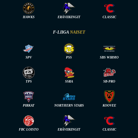
HAWKS
ERÄVIIKINGIT
CLASSIC
F-LIIGA
NAISET
SPV
PSS
SBS WIRMO
TPS
SSRA
SB-PRO
PIRKAT
NORTHERN STARS
KOOVEE
FBC LOISTO
ERÄVIIKINGIT
CLASSIC