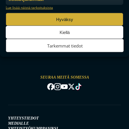
Lue lisää näistä tarkoituksista
Hyväksy
Kiellä
Tarkemmat tiedot
MAAILMAN VIIHDYTTÄVINTÄ SALIBANDYA
SEURAA MEITÄ SOMESSA
YHTEYSTIEDOT
MEDIALLE
YHTEISTYÖKUMPPANIKSI