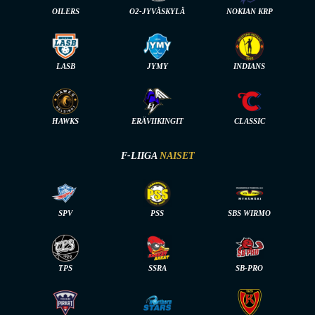
OILERS
O2-JYVÄSKYLÄ
NOKIAN KRP
LASB
JYMY
INDIANS
HAWKS
ERÄVIIKINGIT
CLASSIC
F-LIIGA
NAISET
SPV
PSS
SBS WIRMO
TPS
SSRA
SB-PRO