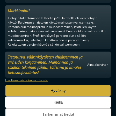
Markkinointi
Tietojen tallentaminen laitteelle ja/tai laitteella olevien tietojen
käyttö, Rajoitettujen tietojen käyttö mainosten valitsemiseksi,
Personoidun mainosprofiilin muodostaminen, Profiilien käyttö
kohdennetun mainonnan valitsemiseksi, Personoidun sisältöprofiilin
muodostaminen, Profiilien käyttö personoidun sisällön
valitsemiseksi, Palvelujen kehittäminen ja parantaminen,
Rajoitettujen tietojen käyttö sisällön valitsemiseen.
Tietoturva, väärinkäytösten ehkäiseminen ja
virheiden korjaaminen, Mainonnan ja
Aina aktiivinen
sisällön tekninen jakelu, Tallenna ja ilmaise
tietosuojavalintasi.
MAAILMAN VIIHDYTTÄVINTÄ SALIBANDYA
Lue lisää näistä tarkoituksista
Hyväksy
SEURAA MEITÄ SOMESSA
Kiellä
Tarkemmat tiedot