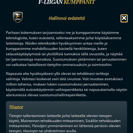
F-LIIGAN
KUMPPANIT
Hallinnoi evästeitä
Parhaan kokemuksen tarjoamiseksi me ja kumppanimme käytämme
teknologioita, kuten evästeitä, tallentaaksemme ja/tai käyttääksemme
laitetietoja. Näiden tekniikoiden hyväksyminen antaa meille ja
kumppanimme mahdollisuuden käsitellä henkilötietoja, kuten
selauskäyttäytymistä tai yksilöllisiä tunnuksia tällä sivustolla, ja näyttää
(ei-)personoituja mainoksia. Suostumuksen jättäminen tai peruuttaminen
voi vaikuttaa haitallisesti tiettyihin ominaisuuksiin ja toimintoihin.
Napsauta alta hyväksyäksesi yllä olevat tai tehdäksesi tarkkoja
valintoja. Valintasi koskevat vain tätä sivustoa. Voit muuttaa asetuksiasi
milloin tahansa, mukaan lukien suostumuksesi peruuttaminen,
käyttämällä evästekäytännön vaihtopainikkeita tai napsauttamalla näytön
alareunassa olevaa suostumushallintapainiketta.
Tilastot
Tietojen tallentaminen laitteelle ja/tai laitteella olevien tietojen
käyttö, Mainonnan tehokkuuden mittaaminen, Sisällön tehokkuuden
mittaaminen, Yleisöjen ymmärtäminen eri lähteistä peräisin olevien
tietojen, tilastojen tai yhdistelmien avulla.