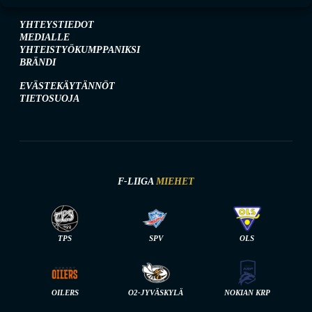
YHTEYSTIEDOT
MEDIALLE
YHTEISTYÖKUMPPANIKSI
BRÄNDI
EVÄSTEKÄYTÄNNÖT
TIETOSUOJA
F-LIIGA
MIEHET
TPS
SPV
OLS
OILERS
O2-JYVÄSKYLÄ
NOKIAN KRP