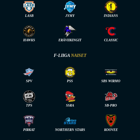
LASB
JYMY
INDIANS
HAWKS
ERÄVIIKINGIT
CLASSIC
F-LIIGA
NAISET
SPV
PSS
SBS WIRMO
TPS
SSRA
SB-PRO
PIRKAT
NORTHERN STARS
KOOVEE