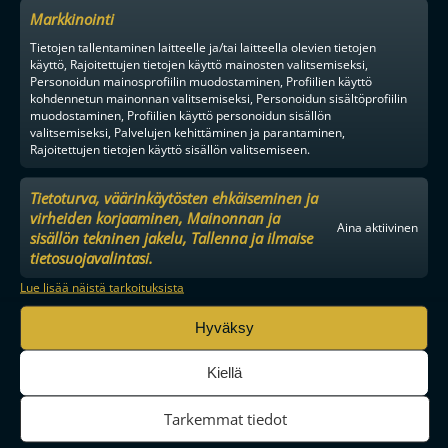
Markkinointi
Tietojen tallentaminen laitteelle ja/tai laitteella olevien tietojen
käyttö, Rajoitettujen tietojen käyttö mainosten valitsemiseksi,
Personoidun mainosprofiilin muodostaminen, Profiilien käyttö
kohdennetun mainonnan valitsemiseksi, Personoidun sisältöprofiilin
muodostaminen, Profiilien käyttö personoidun sisällön
valitsemiseksi, Palvelujen kehittäminen ja parantaminen,
Rajoitettujen tietojen käyttö sisällön valitsemiseen.
Tietoturva, väärinkäytösten ehkäiseminen ja
virheiden korjaaminen, Mainonnan ja
Aina aktiivinen
sisällön tekninen jakelu, Tallenna ja ilmaise
MAAILMAN VIIHDYTTÄVINTÄ SALIBANDYA
tietosuojavalintasi.
Lue lisää näistä tarkoituksista
Hyväksy
SEURAA MEITÄ SOMESSA
Kiellä
Tarkemmat tiedot