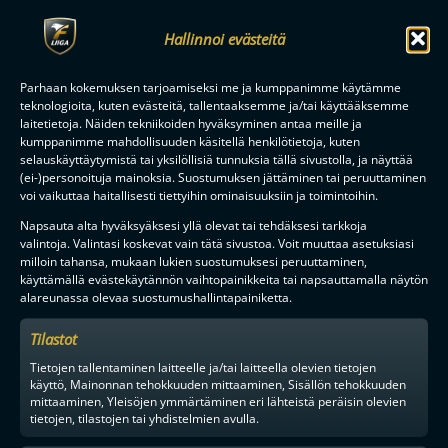
Hallinnoi evästeitä
Parhaan kokemuksen tarjoamiseksi me ja kumppanimme käytämme
teknologioita, kuten evästeitä, tallentaaksemme ja/tai käyttääksemme
laitetietoja. Näiden tekniikoiden hyväksyminen antaa meille ja
kumppanimme mahdollisuuden käsitellä henkilötietoja, kuten
selauskäyttäytymistä tai yksilöllisiä tunnuksia tällä sivustolla, ja näyttää
(ei-)personoituja mainoksia. Suostumuksen jättäminen tai peruuttaminen
voi vaikuttaa haitallisesti tiettyihin ominaisuuksiin ja toimintoihin.
Napsauta alta hyväksyäksesi yllä olevat tai tehdäksesi tarkkoja
valintoja. Valintasi koskevat vain tätä sivustoa. Voit muuttaa asetuksiasi
milloin tahansa, mukaan lukien suostumuksesi peruuttaminen,
käyttämällä evästekäytännön vaihtopainikkeita tai napsauttamalla näytön
alareunassa olevaa suostumushallintapainiketta.
Tilastot
Tietojen tallentaminen laitteelle ja/tai laitteella olevien tietojen
käyttö, Mainonnan tehokkuuden mittaaminen, Sisällön tehokkuuden
mittaaminen, Yleisöjen ymmärtäminen eri lähteistä peräisin olevien
tietojen, tilastojen tai yhdistelmien avulla.