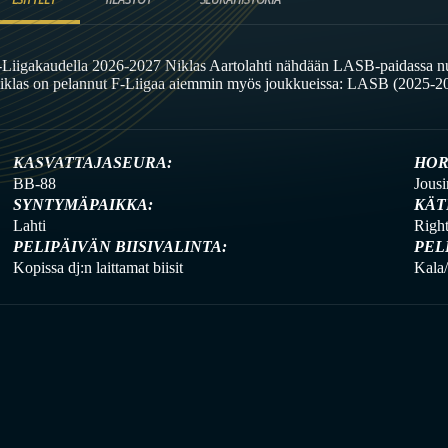
-Liigakaudella 2026-2027 Niklas Aartolahti nähdään LASB-paidassa nu
iklas on pelannut F-Liigaa aiemmin myös joukkueissa: LASB (2025-2
KASVATTAJASEURA:
HOR
BB-88
Jousi
SYNTYMÄPAIKKA:
KÄT
Lahti
Righ
PELIPÄIVÄN BIISIVALINTA:
PEL
Kopissa dj:n laittamat biisit
Kala/