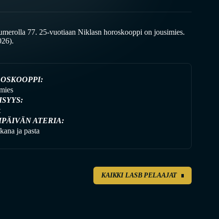
merolla 77. 25-vuotiaan Niklasn horoskooppi on jousimies.
026).
OSKOOPPI:
mies
ISYYS:
t
IPÄIVÄN ATERIA:
kana ja pasta
KAIKKI LASB PELAAJAT