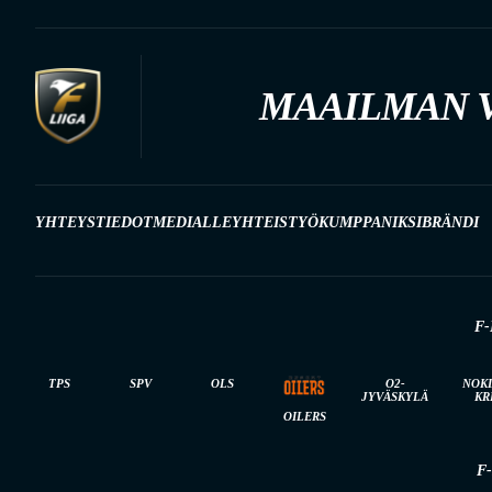
MAAILMAN V
YHTEYSTIEDOT
MEDIALLE
YHTEISTYÖKUMPPANIKSI
BRÄNDI
F-
TPS
SPV
OLS
O2-
NOK
JYVÄSKYLÄ
KR
OILERS
F