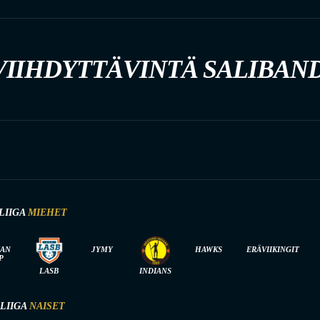
IIHDYTTÄVINTÄ SALIBAN
LIIGA
MIEHET
IAN
JYMY
HAWKS
ERÄVIIKINGIT
P
LASB
INDIANS
-LIIGA
NAISET