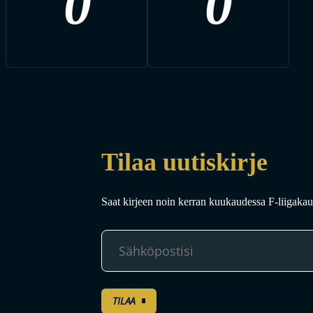
0
0
Tilaa uutiskirje
Saat kirjeen noin kerran kuukaudessa F-liigakaud
TILAA