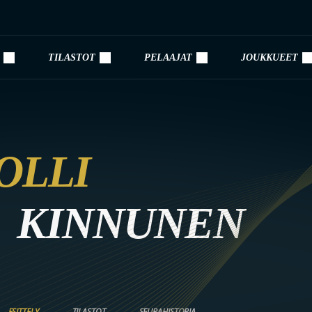
TILASTOT
PELAAJAT
JOUKKUEET
OLLI
KINNUNEN
ESITTELY
TILASTOT
SEURAHISTORIA