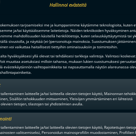
Hallinnoi evästeitä
F-LIIGAN
KUMPPANIT
okemuksen tarjoamiseksi me ja kumppanimme käytämme teknologioita, kuten ev
ksemme ja/tai käyttääksemme laitetietoja. Näiden tekniikoiden hyväksyminen ant
imme mahdollisuuden käsitellä henkilötietoja, kuten selauskäyttäytymistä tai yks
tällä sivustolla, ja näyttää (ei-)personoituja mainoksia. Suostumuksen jättäminen 
nen voi vaikuttaa haitallisesti tiettyihin ominaisuuksiin ja toimintoihin.
lta hyväksyäksesi yllä olevat tai tehdäksesi tarkkoja valintoja. Valintasi koskevat
 Voit muuttaa asetuksiasi milloin tahansa, mukaan lukien suostumuksesi peruutta
lä evästekäytännön vaihtopainikkeita tai napsauttamalla näytön alareunassa ole
hallintapainiketta.
t
 tallentaminen laitteelle ja/tai laitteella olevien tietojen käyttö, Mainonnan teho
inen, Sisällön tehokkuuden mittaaminen, Yleisöjen ymmärtäminen eri lähteistä
 olevien tietojen, tilastojen tai yhdistelmien avulla.
nointi
tallentaminen laitteelle ja/tai laitteella olevien tietojen käyttö, Rajoitettujen tietoj
ainosten valitsemiseksi, Personoidun mainosprofiilin muodostaminen, Profiilien 