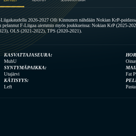
-Liigakaudella 2026-2027 Olli Kinnunen nähdään Nokian KrP-paidassa n
n pelannut F-Liigaa aiemmin myös joukkueissa: Nokian KrP (2025-20
023), OLS (2021-2022), TPS (2020-2021).
KASVATTAJASEURA:
HOR
MuhU
Oina
SYNTYMÄPAIKKA:
MAI
Utajärvi
Fat P
KÄTISYYS:
PEL
Left
Pasta