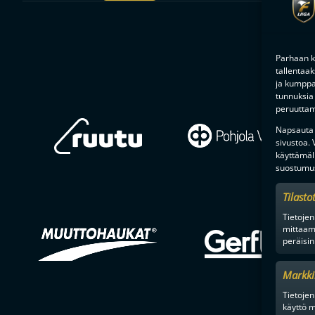
Parhaan k
tallentaa
ja kumppan
tunnuksia 
peruuttami
Napsauta a
sivustoa.
käyttämäl
suostumus
Tilasto
Tietojen
mittaam
peräisin
Markki
Tietojen 
käyttö m