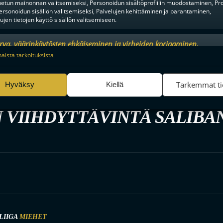
tun mainonnan valitsemiseksi, Personoidun sisältöprofiilin muodostaminen, Prof
ersonoidun sisällön valitsemiseksi, Palvelujen kehittäminen ja parantaminen,
tujen tietojen käyttö sisällön valitsemiseen.
urva, väärinkäytösten ehkäiseminen ja virheiden korjaaminen,
an ja sisällön tekninen jakelu, Tallenna ja ilmaise
Aina a
näistä tarkoituksista
ojavalintasi.
Tarkemmat ti
Hyväksy
Kiellä
 VIIHDYTTÄVINTÄ SALIBA
LIIGA
MIEHET