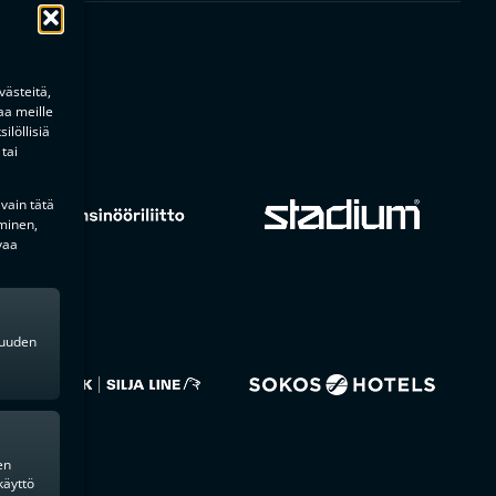
ästeitä,
aa meille
ilöllisiä
tai
 vain tätä
minen,
vaa
kkuuden
en
käyttö