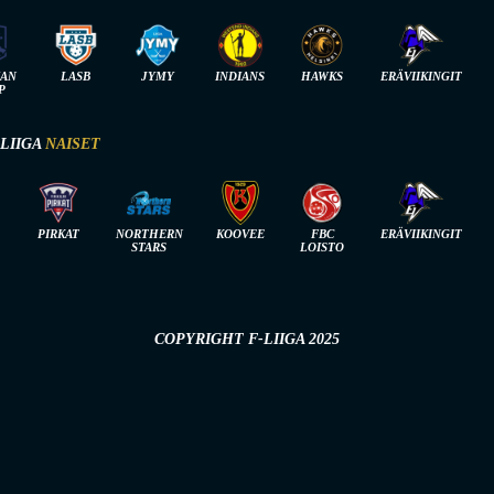
IAN
LASB
JYMY
INDIANS
HAWKS
ERÄVIIKINGIT
P
-LIIGA
NAISET
PIRKAT
NORTHERN
KOOVEE
FBC
ERÄVIIKINGIT
STARS
LOISTO
COPYRIGHT F-LIIGA 2025