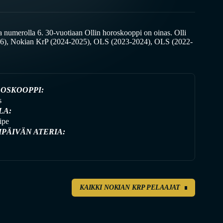
umerolla 6. 30-vuotiaan Ollin horoskooppi on oinas. Olli
26), Nokian KrP (2024-2025), OLS (2023-2024), OLS (2022-
OSKOOPPI:
s
LA:
ipe
IPÄIVÄN ATERIA:
KAIKKI NOKIAN KRP PELAAJAT