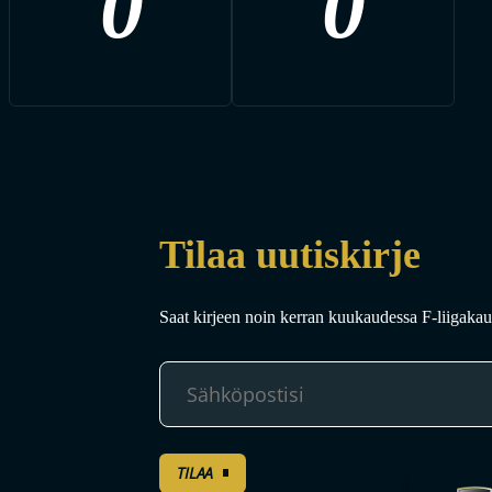
0
0
Tilaa uutiskirje
Saat kirjeen noin kerran kuukaudessa F-liigakaud
TILAA