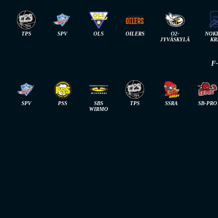
TPS
SPV
OLS
OILERS
O2-
NOK
JYVÄSKYLÄ
KR
F
SPV
PSS
SBS
TPS
SSRA
SB-PRO
WIRMO