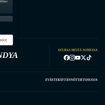
iilien
ktiivinen
edot
SEURAA MEITÄ SOMESSA
NDYA
EVÄSTEKÄYTÄNNÖT
TIETOSUOJA