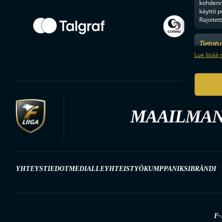
kohdenne
käyttö p
Rajoitet
Tietot
Mainonn
Lue lisää 
tietosu
MAAILMAN
YHTEYSTIEDOT
MEDIALLE
YHTEISTYÖKUMPPANIKSI
BRÄNDI
F-