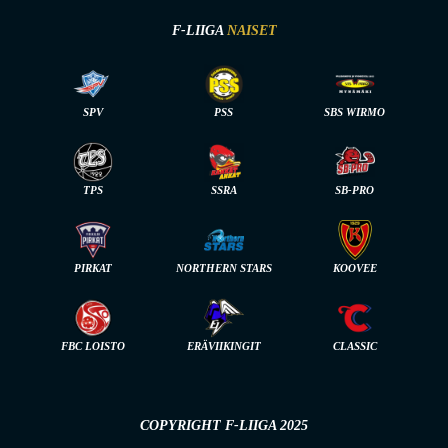
F-LIIGA
NAISET
SPV
PSS
SBS WIRMO
TPS
SSRA
SB-PRO
PIRKAT
NORTHERN STARS
KOOVEE
FBC LOISTO
ERÄVIIKINGIT
CLASSIC
COPYRIGHT F-LIIGA 2025