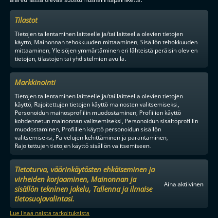
Tilastot
Tietojen tallentaminen laitteelle ja/tai laitteella olevien tietojen
käyttö, Mainonnan tehokkuuden mittaaminen, Sisällön tehokkuuden
MAAILMAN VIIHDYTTÄVINTÄ SALIBANDYA
mittaaminen, Yleisöjen ymmärtäminen eri lähteistä peräisin olevien
tietojen, tilastojen tai yhdistelmien avulla.
Markkinointi
SEURAA MEITÄ SOMESSA
Tietojen tallentaminen laitteelle ja/tai laitteella olevien tietojen
käyttö, Rajoitettujen tietojen käyttö mainosten valitsemiseksi,
Personoidun mainosprofiilin muodostaminen, Profiilien käyttö
kohdennetun mainonnan valitsemiseksi, Personoidun sisältöprofiilin
muodostaminen, Profiilien käyttö personoidun sisällön
valitsemiseksi, Palvelujen kehittäminen ja parantaminen,
Rajoitettujen tietojen käyttö sisällön valitsemiseen.
YHTEYSTIEDOT
Tietoturva, väärinkäytösten ehkäiseminen ja
MEDIALLE
virheiden korjaaminen, Mainonnan ja
YHTEISTYÖKUMPPANIKSI
Aina aktiivinen
sisällön tekninen jakelu, Tallenna ja ilmaise
BRÄNDI
tietosuojavalintasi.
EVÄSTEKÄYTÄNNÖT
Lue lisää näistä tarkoituksista
TIETOSUOJA