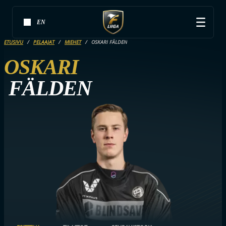
EN
ETUSIVU
PELAAJAT
MIEHET
OSKARI FÄLDEN
OSKARI
FÄLDEN