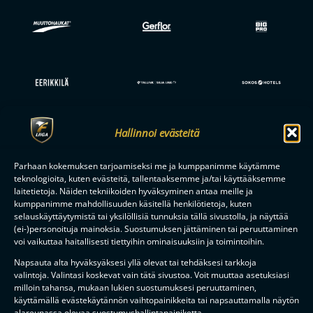
Hallinnoi evästeitä
Parhaan kokemuksen tarjoamiseksi me ja kumppanimme käytämme
teknologioita, kuten evästeitä, tallentaaksemme ja/tai käyttääksemme
laitetietoja. Näiden tekniikoiden hyväksyminen antaa meille ja
kumppanimme mahdollisuuden käsitellä henkilötietoja, kuten
selauskäyttäytymistä tai yksilöllisiä tunnuksia tällä sivustolla, ja näyttää
(ei-)personoituja mainoksia. Suostumuksen jättäminen tai peruuttaminen
voi vaikuttaa haitallisesti tiettyihin ominaisuuksiin ja toimintoihin.
Napsauta alta hyväksyäksesi yllä olevat tai tehdäksesi tarkkoja
valintoja. Valintasi koskevat vain tätä sivustoa. Voit muuttaa asetuksiasi
milloin tahansa, mukaan lukien suostumuksesi peruuttaminen,
käyttämällä evästekäytännön vaihtopainikkeita tai napsauttamalla näytön
alareunassa olevaa suostumushallintapainiketta.