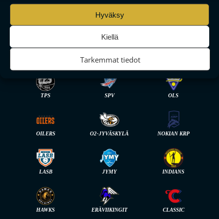
Hyväksy
Kiellä
F-LIIGA
MIEHET
Tarkemmat tiedot
TPS
SPV
OLS
OILERS
O2-JYVÄSKYLÄ
NOKIAN KRP
LASB
JYMY
INDIANS
HAWKS
ERÄVIIKINGIT
CLASSIC