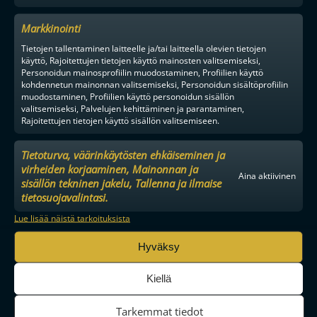
Markkinointi
Tietojen tallentaminen laitteelle ja/tai laitteella olevien tietojen
käyttö, Rajoitettujen tietojen käyttö mainosten valitsemiseksi,
Personoidun mainosprofiilin muodostaminen, Profiilien käyttö
kohdennetun mainonnan valitsemiseksi, Personoidun sisältöprofiilin
muodostaminen, Profiilien käyttö personoidun sisällön
valitsemiseksi, Palvelujen kehittäminen ja parantaminen,
Rajoitettujen tietojen käyttö sisällön valitsemiseen.
Tietoturva, väärinkäytösten ehkäiseminen ja
virheiden korjaaminen, Mainonnan ja
Aina aktiivinen
sisällön tekninen jakelu, Tallenna ja ilmaise
tietosuojavalintasi.
MAAILMAN VIIHDYTTÄVINTÄ SALIBANDYA
Lue lisää näistä tarkoituksista
Hyväksy
SEURAA MEITÄ SOMESSA
Kiellä
Tarkemmat tiedot