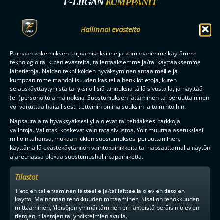
F-LIIGAN
KUMPPANIT
Hallinnoi evästeitä
Parhaan kokemuksen tarjoamiseksi me ja kumppanimme käytämme
teknologioita, kuten evästeitä, tallentaaksemme ja/tai käyttääksemme
laitetietoja. Näiden tekniikoiden hyväksyminen antaa meille ja
kumppanimme mahdollisuuden käsitellä henkilötietoja, kuten
selauskäyttäytymistä tai yksilöllisiä tunnuksia tällä sivustolla, ja näyttää
(ei-)personoituja mainoksia. Suostumuksen jättäminen tai peruuttaminen
voi vaikuttaa haitallisesti tiettyihin ominaisuuksiin ja toimintoihin.
Napsauta alta hyväksyäksesi yllä olevat tai tehdäksesi tarkkoja
valintoja. Valintasi koskevat vain tätä sivustoa. Voit muuttaa asetuksiasi
milloin tahansa, mukaan lukien suostumuksesi peruuttaminen,
käyttämällä evästekäytännön vaihtopainikkeita tai napsauttamalla näytön
alareunassa olevaa suostumushallintapainiketta.
Tilastot
Tietojen tallentaminen laitteelle ja/tai laitteella olevien tietojen
käyttö, Mainonnan tehokkuuden mittaaminen, Sisällön tehokkuuden
mittaaminen, Yleisöjen ymmärtäminen eri lähteistä peräisin olevien
tietojen, tilastojen tai yhdistelmien avulla.