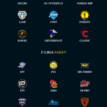
OILERS
O2-JYVÄSKYLÄ
NOKIAN KRP
LASB
JYMY
INDIANS
HAWKS
ERÄVIIKINGIT
CLASSIC
F-LIIGA
NAISET
SPV
PSS
SBS WIRMO
TPS
SSRA
SB-PRO