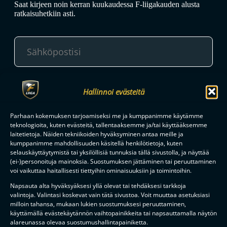
Saat kirjeen noin kerran kuukaudessa F-liigakauden alusta
ratkaisuhetkiin asti.
TILAA
Hallinnoi evästeitä
Parhaan kokemuksen tarjoamiseksi me ja kumppanimme käytämme
F-LIIGAN
KUMPPANIT
teknologioita, kuten evästeitä, tallentaaksemme ja/tai käyttääksemme
laitetietoja. Näiden tekniikoiden hyväksyminen antaa meille ja
kumppanimme mahdollisuuden käsitellä henkilötietoja, kuten
selauskäyttäytymistä tai yksilöllisiä tunnuksia tällä sivustolla, ja näyttää
(ei-)personoituja mainoksia. Suostumuksen jättäminen tai peruuttaminen
voi vaikuttaa haitallisesti tiettyihin ominaisuuksiin ja toimintoihin.
Napsauta alta hyväksyäksesi yllä olevat tai tehdäksesi tarkkoja
valintoja. Valintasi koskevat vain tätä sivustoa. Voit muuttaa asetuksiasi
milloin tahansa, mukaan lukien suostumuksesi peruuttaminen,
käyttämällä evästekäytännön vaihtopainikkeita tai napsauttamalla näytön
alareunassa olevaa suostumushallintapainiketta.