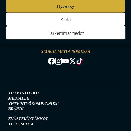
Hyväksy
Kiellä
MAAILMAN VIIHDYTTÄVINTÄ SALIBANDYA
Tarkemmat tiedot
SEURAA MEITÄ SOMESSA
YHTEYSTIEDOT
MEDIALLE
YHTEISTYÖKUMPPANIKSI
BRÄNDI
EVÄSTEKÄYTÄNNÖT
TIETOSUOJA