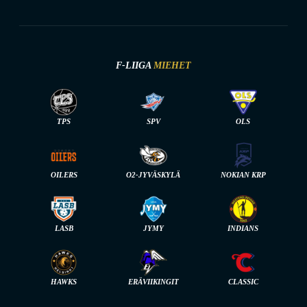
F-LIIGA
MIEHET
TPS
SPV
OLS
OILERS
O2-JYVÄSKYLÄ
NOKIAN KRP
LASB
JYMY
INDIANS
HAWKS
ERÄVIIKINGIT
CLASSIC