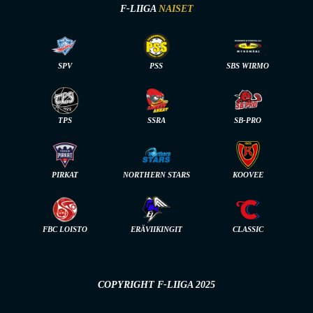
F-LIIGA
NAISET
SPV
PSS
SBS WIRMO
TPS
SSRA
SB-PRO
PIRKAT
NORTHERN STARS
KOOVEE
FBC LOISTO
ERÄVIIKINGIT
CLASSIC
COPYRIGHT F-LIIGA 2025