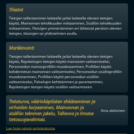
Tilastot
Tietojen tallentaminen laitteelle ja/tai laitteella olevien tietojen
käyttö, Mainonnan tehokkuuden mittaaminen, Sisällön tehokkuuden
mittaaminen, Yleisöjen ymmärtäminen eri lähteistä peräisin olevien
tietojen, tilastojen tai yhdistelmien avulla.
Markkinointi
Tietojen tallentaminen laitteelle ja/tai laitteella olevien tietojen
käyttö, Rajoitettujen tietojen käyttö mainosten valitsemiseksi,
Personoidun mainosprofiilin muodostaminen, Profiilien käyttö
kohdennetun mainonnan valitsemiseksi, Personoidun sisältöprofiilin
muodostaminen, Profiilien käyttö personoidun sisällön
valitsemiseksi, Palvelujen kehittäminen ja parantaminen,
Rajoitettujen tietojen käyttö sisällön valitsemiseen.
Tietoturva, väärinkäytösten ehkäiseminen ja
virheiden korjaaminen, Mainonnan ja
Aina aktiivinen
sisällön tekninen jakelu, Tallenna ja ilmaise
tietosuojavalintasi.
Lue lisää näistä tarkoituksista