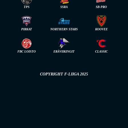
TPS
SSRA
SB-PRO
PIRKAT
NORTHERN STARS
KOOVEE
FBC LOISTO
ERÄVIIKINGIT
CLASSIC
COPYRIGHT F-LIIGA 2025