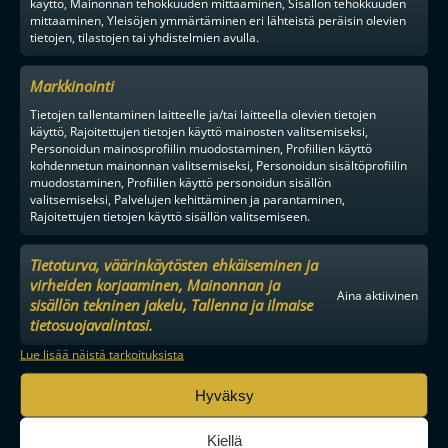
käyttö, Mainonnan tehokkuuden mittaaminen, Sisällön tehokkuuden
mittaaminen, Yleisöjen ymmärtäminen eri lähteistä peräisin olevien
tietojen, tilastojen tai yhdistelmien avulla.
Markkinointi
Tietojen tallentaminen laitteelle ja/tai laitteella olevien tietojen
käyttö, Rajoitettujen tietojen käyttö mainosten valitsemiseksi,
Personoidun mainosprofiilin muodostaminen, Profiilien käyttö
kohdennetun mainonnan valitsemiseksi, Personoidun sisältöprofiilin
muodostaminen, Profiilien käyttö personoidun sisällön
valitsemiseksi, Palvelujen kehittäminen ja parantaminen,
Rajoitettujen tietojen käyttö sisällön valitsemiseen.
Tietoturva, väärinkäytösten ehkäiseminen ja
virheiden korjaaminen, Mainonnan ja
Aina aktiivinen
sisällön tekninen jakelu, Tallenna ja ilmaise
tietosuojavalintasi.
Lue lisää näistä tarkoituksista
MAAILMAN VIIHDYTTÄVINTÄ SALIBANDYA
Hyväksy
Kiellä