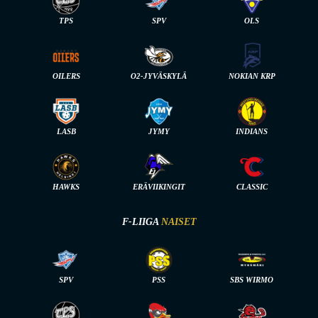
TPS
SPV
OLS
OILERS
O2-JYVÄSKYLÄ
NOKIAN KRP
LASB
JYMY
INDIANS
HAWKS
ERÄVIIKINGIT
CLASSIC
F-LIIGA
NAISET
SPV
PSS
SBS WIRMO