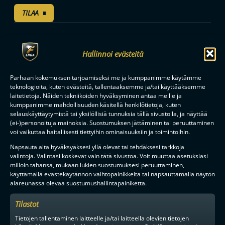
TILAA
F-LIIGAN
KUMPPANIT
Hallinnoi evästeitä
Parhaan kokemuksen tarjoamiseksi me ja kumppanimme käytämme
teknologioita, kuten evästeitä, tallentaaksemme ja/tai käyttääksemme
laitetietoja. Näiden tekniikoiden hyväksyminen antaa meille ja
kumppanimme mahdollisuuden käsitellä henkilötietoja, kuten
selauskäyttäytymistä tai yksilöllisiä tunnuksia tällä sivustolla, ja näyttää
(ei-)personoituja mainoksia. Suostumuksen jättäminen tai peruuttaminen
voi vaikuttaa haitallisesti tiettyihin ominaisuuksiin ja toimintoihin.
Napsauta alta hyväksyäksesi yllä olevat tai tehdäksesi tarkkoja
valintoja. Valintasi koskevat vain tätä sivustoa. Voit muuttaa asetuksiasi
milloin tahansa, mukaan lukien suostumuksesi peruuttaminen,
käyttämällä evästekäytännön vaihtopainikkeita tai napsauttamalla näytön
alareunassa olevaa suostumushallintapainiketta.
Tilastot
Tietojen tallentaminen laitteelle ja/tai laitteella olevien tietojen