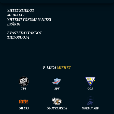
YHTEYSTIEDOT
MEDIALLE
YHTEISTYÖKUMPPANIKSI
BRÄNDI
EVÄSTEKÄYTÄNNÖT
TIETOSUOJA
F-LIIGA
MIEHET
TPS
SPV
OLS
OILERS
O2-JYVÄSKYLÄ
NOKIAN KRP