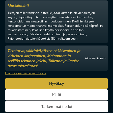
Markkinointi
Tietojen tallentaminen laitteelle ja/tai laitteella olevien tietojen
käyttö, Rajoitettujen tietojen käyttö mainosten valitsemiseksi,
Personoidun mainosprofiilin muodostaminen, Profiilien käyttö
kohdennetun mainonnan valitsemiseksi, Personoidun sisältöprofiilin
muodostaminen, Profiilien käyttö personoidun sisällön
valitsemiseksi, Palvelujen kehittäminen ja parantaminen,
Rajoitettujen tietojen käyttö sisällön valitsemiseen.
Tietoturva, väärinkäytösten ehkäiseminen ja
virheiden korjaaminen, Mainonnan ja
Aina aktiivinen
sisällön tekninen jakelu, Tallenna ja ilmaise
MAAILMAN VIIHDYTTÄVINTÄ SALIBANDYA
tietosuojavalintasi.
Lue lisää näistä tarkoituksista
Hyväksy
SEURAA MEITÄ SOMESSA
Kiellä
Tarkemmat tiedot