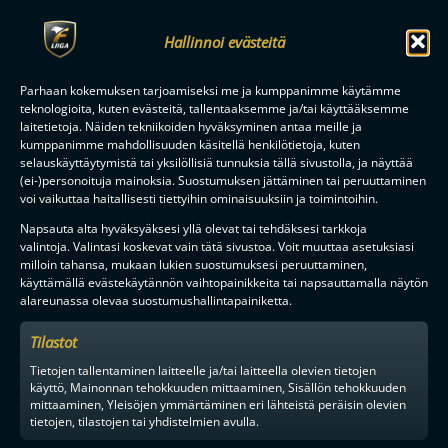
Hallinnoi evästeitä
Parhaan kokemuksen tarjoamiseksi me ja kumppanimme käytämme
teknologioita, kuten evästeitä, tallentaaksemme ja/tai käyttääksemme
laitetietoja. Näiden tekniikoiden hyväksyminen antaa meille ja
kumppanimme mahdollisuuden käsitellä henkilötietoja, kuten
selauskäyttäytymistä tai yksilöllisiä tunnuksia tällä sivustolla, ja näyttää
(ei-)personoituja mainoksia. Suostumuksen jättäminen tai peruuttaminen
voi vaikuttaa haitallisesti tiettyihin ominaisuuksiin ja toimintoihin.
Napsauta alta hyväksyäksesi yllä olevat tai tehdäksesi tarkkoja
valintoja. Valintasi koskevat vain tätä sivustoa. Voit muuttaa asetuksiasi
milloin tahansa, mukaan lukien suostumuksesi peruuttaminen,
käyttämällä evästekäytännön vaihtopainikkeita tai napsauttamalla näytön
alareunassa olevaa suostumushallintapainiketta.
Tilastot
Tietojen tallentaminen laitteelle ja/tai laitteella olevien tietojen
käyttö, Mainonnan tehokkuuden mittaaminen, Sisällön tehokkuuden
mittaaminen, Yleisöjen ymmärtäminen eri lähteistä peräisin olevien
tietojen, tilastojen tai yhdistelmien avulla.