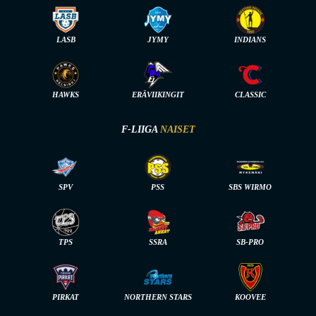
LASB
JYMY
INDIANS
HAWKS
ERÄVIIKINGIT
CLASSIC
F-LIIGA
NAISET
SPV
PSS
SBS WIRMO
TPS
SSRA
SB-PRO
PIRKAT
NORTHERN STARS
KOOVEE