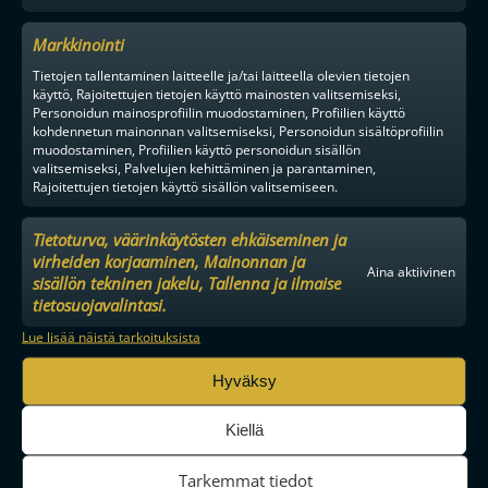
Markkinointi
Tietojen tallentaminen laitteelle ja/tai laitteella olevien tietojen
käyttö, Rajoitettujen tietojen käyttö mainosten valitsemiseksi,
Personoidun mainosprofiilin muodostaminen, Profiilien käyttö
kohdennetun mainonnan valitsemiseksi, Personoidun sisältöprofiilin
muodostaminen, Profiilien käyttö personoidun sisällön
valitsemiseksi, Palvelujen kehittäminen ja parantaminen,
Rajoitettujen tietojen käyttö sisällön valitsemiseen.
Tietoturva, väärinkäytösten ehkäiseminen ja
virheiden korjaaminen, Mainonnan ja
Aina aktiivinen
sisällön tekninen jakelu, Tallenna ja ilmaise
tietosuojavalintasi.
MAAILMAN VIIHDYTTÄVINTÄ SALIBANDYA
Lue lisää näistä tarkoituksista
Hyväksy
SEURAA MEITÄ SOMESSA
Kiellä
Tarkemmat tiedot