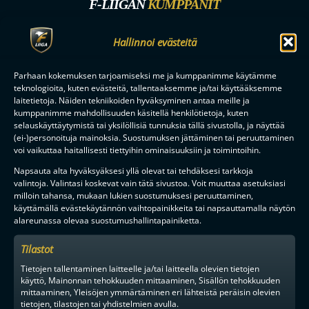
F-LIIGAN
KUMPPANIT
Hallinnoi evästeitä
Parhaan kokemuksen tarjoamiseksi me ja kumppanimme käytämme
teknologioita, kuten evästeitä, tallentaaksemme ja/tai käyttääksemme
laitetietoja. Näiden tekniikoiden hyväksyminen antaa meille ja
kumppanimme mahdollisuuden käsitellä henkilötietoja, kuten
selauskäyttäytymistä tai yksilöllisiä tunnuksia tällä sivustolla, ja näyttää
(ei-)personoituja mainoksia. Suostumuksen jättäminen tai peruuttaminen
voi vaikuttaa haitallisesti tiettyihin ominaisuuksiin ja toimintoihin.
Napsauta alta hyväksyäksesi yllä olevat tai tehdäksesi tarkkoja
valintoja. Valintasi koskevat vain tätä sivustoa. Voit muuttaa asetuksiasi
milloin tahansa, mukaan lukien suostumuksesi peruuttaminen,
käyttämällä evästekäytännön vaihtopainikkeita tai napsauttamalla näytön
alareunassa olevaa suostumushallintapainiketta.
Tilastot
Tietojen tallentaminen laitteelle ja/tai laitteella olevien tietojen
käyttö, Mainonnan tehokkuuden mittaaminen, Sisällön tehokkuuden
mittaaminen, Yleisöjen ymmärtäminen eri lähteistä peräisin olevien
tietojen, tilastojen tai yhdistelmien avulla.