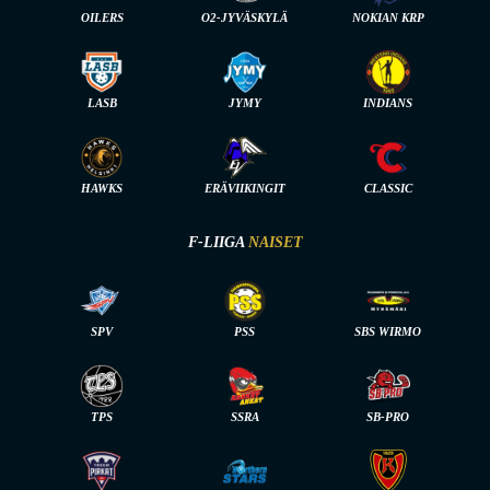
OILERS
O2-JYVÄSKYLÄ
NOKIAN KRP
LASB
JYMY
INDIANS
HAWKS
ERÄVIIKINGIT
CLASSIC
F-LIIGA
NAISET
SPV
PSS
SBS WIRMO
TPS
SSRA
SB-PRO