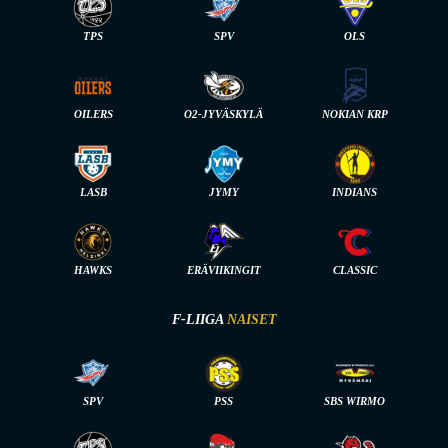
TPS
SPV
OLS
OILERS
O2-JYVÄSKYLÄ
NOKIAN KRP
LASB
JYMY
INDIANS
HAWKS
ERÄVIIKINGIT
CLASSIC
F-LIIGA
NAISET
SPV
PSS
SBS WIRMO