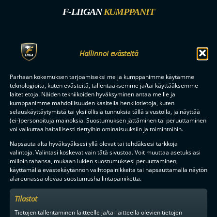
F-LIIGAN
KUMPPANIT
Hallinnoi evästeitä
Parhaan kokemuksen tarjoamiseksi me ja kumppanimme käytämme
teknologioita, kuten evästeitä, tallentaaksemme ja/tai käyttääksemme
laitetietoja. Näiden tekniikoiden hyväksyminen antaa meille ja
kumppanimme mahdollisuuden käsitellä henkilötietoja, kuten
selauskäyttäytymistä tai yksilöllisiä tunnuksia tällä sivustolla, ja näyttää
(ei-)personoituja mainoksia. Suostumuksen jättäminen tai peruuttaminen
voi vaikuttaa haitallisesti tiettyihin ominaisuuksiin ja toimintoihin.
Napsauta alta hyväksyäksesi yllä olevat tai tehdäksesi tarkkoja
valintoja. Valintasi koskevat vain tätä sivustoa. Voit muuttaa asetuksiasi
milloin tahansa, mukaan lukien suostumuksesi peruuttaminen,
käyttämällä evästekäytännön vaihtopainikkeita tai napsauttamalla näytön
alareunassa olevaa suostumushallintapainiketta.
Tilastot
Tietojen tallentaminen laitteelle ja/tai laitteella olevien tietojen